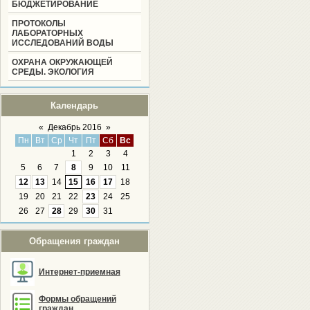
БЮДЖЕТИРОВАНИЕ
ПРОТОКОЛЫ
ЛАБОРАТОРНЫХ
ИССЛЕДОВАНИЙ ВОДЫ
ОХРАНА ОКРУЖАЮЩЕЙ
СРЕДЫ. ЭКОЛОГИЯ
Календарь
«
Декабрь 2016
»
Пн
Вт
Ср
Чт
Пт
Сб
Вс
1
2
3
4
5
6
7
8
9
10
11
12
13
14
15
16
17
18
19
20
21
22
23
24
25
26
27
28
29
30
31
Обращения граждан
Интернет-приемная
Формы обращений
граждан