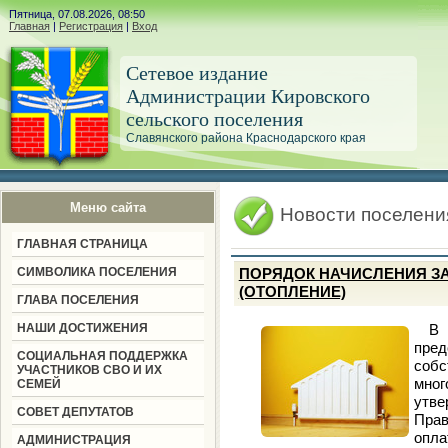
Пятница, 07.08.2026, 08:50
Главная
|
Регистрация
|
Вход
Сетевое издание
Администрации Кировского
сельского поселения
Славянского района Краснодарского края
Меню сайта
Новости поселени
ГЛАВНАЯ СТРАНИЦА
СИМВОЛИКА ПОСЕЛЕНИЯ
ПОРЯДОК НАЧИСЛЕНИЯ З
(ОТОПЛЕНИЕ)
ГЛАВА ПОСЕЛЕНИЯ
НАШИ ДОСТИЖЕНИЯ
В
пре
СОЦИАЛЬНАЯ ПОДДЕРЖКА
собс
УЧАСТНИКОВ СВО И ИХ
мно
СЕМЕЙ
ут
СОВЕТ ДЕПУТАТОВ
Пра
опла
АДМИНИСТРАЦИЯ