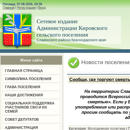
Пятница, 07.08.2026, 03:39
Главная
|
Регистрация
|
Вход
Сетевое издание
Администрации Кировского
сельского поселения
Славянского района Краснодарского края
Меню сайта
Новости поселени
ГЛАВНАЯ СТРАНИЦА
СИМВОЛИКА ПОСЕЛЕНИЯ
Сообщи, где торгуют смерт
ГЛАВА ПОСЕЛЕНИЯ
На территории Славя
НАШИ ДОСТИЖЕНИЯ
проводится Всеросси
смертью». Если у
СОЦИАЛЬНАЯ ПОДДЕРЖКА
употребления или расп
УЧАСТНИКОВ СВО И ИХ
СЕМЕЙ
просим сообщать по 
а
СОВЕТ ДЕПУТАТОВ
АДМИНИСТРАЦИЯ
Категория:
Молодежная политика
|
П