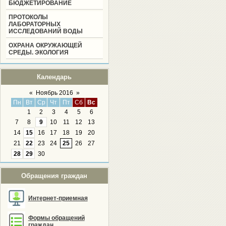
БЮДЖЕТИРОВАНИЕ
ПРОТОКОЛЫ
ЛАБОРАТОРНЫХ
ИССЛЕДОВАНИЙ ВОДЫ
ОХРАНА ОКРУЖАЮЩЕЙ
СРЕДЫ. ЭКОЛОГИЯ
Календарь
«
Ноябрь 2016
»
Пн
Вт
Ср
Чт
Пт
Сб
Вс
1
2
3
4
5
6
7
8
9
10
11
12
13
14
15
16
17
18
19
20
21
22
23
24
25
26
27
28
29
30
Обращения граждан
Интернет-приемная
Формы обращений
граждан