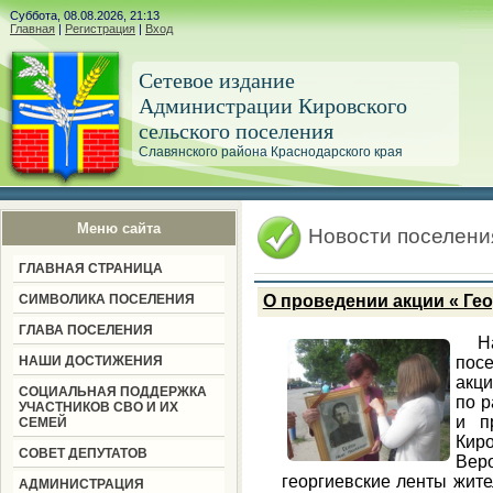
Суббота, 08.08.2026, 21:13
Главная
|
Регистрация
|
Вход
Сетевое издание
Администрации Кировского
сельского поселения
Славянского района Краснодарского края
Меню сайта
Новости поселени
ГЛАВНАЯ СТРАНИЦА
СИМВОЛИКА ПОСЕЛЕНИЯ
О проведении акции « Ге
ГЛАВА ПОСЕЛЕНИЯ
Н
НАШИ ДОСТИЖЕНИЯ
пос
акци
СОЦИАЛЬНАЯ ПОДДЕРЖКА
по 
УЧАСТНИКОВ СВО И ИХ
и п
СЕМЕЙ
Кир
СОВЕТ ДЕПУТАТОВ
Вер
георгиевские ленты жит
АДМИНИСТРАЦИЯ