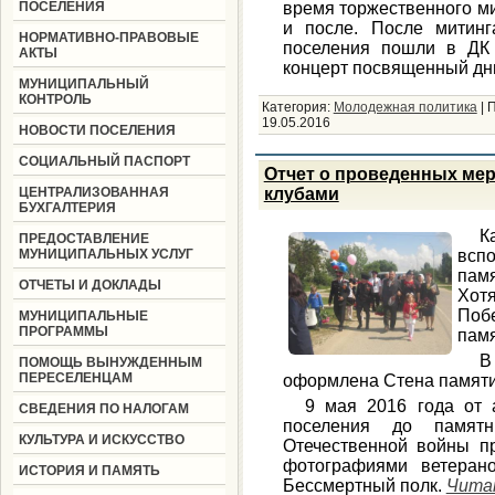
ПОСЕЛЕНИЯ
время торжественного м
и после. После митинг
НОРМАТИВНО-ПРАВОВЫЕ
поселения пошли в ДК 
АКТЫ
концерт посвященный д
МУНИЦИПАЛЬНЫЙ
КОНТРОЛЬ
Категория:
Молодежная политика
|
П
19.05.2016
НОВОСТИ ПОСЕЛЕНИЯ
СОЦИАЛЬНЫЙ ПАСПОРТ
Отчет о проведенных мер
ЦЕНТРАЛИЗОВАННАЯ
клубами
БУХГАЛТЕРИЯ
К
ПРЕДОСТАВЛЕНИЕ
МУНИЦИПАЛЬНЫХ УСЛУГ
всп
памя
ОТЧЕТЫ И ДОКЛАДЫ
Хот
Поб
МУНИЦИПАЛЬНЫЕ
ПРОГРАММЫ
пам
В
ПОМОЩЬ ВЫНУЖДЕННЫМ
ПЕРЕСЕЛЕНЦАМ
оформлена Стена памяти,
9 мая 2016 года от 
СВЕДЕНИЯ ПО НАЛОГАМ
поселения до памят
КУЛЬТУРА И ИСКУССТВО
Отечественной войны пр
фотографиями ветеран
ИСТОРИЯ И ПАМЯТЬ
Бессмертный полк.
Читат