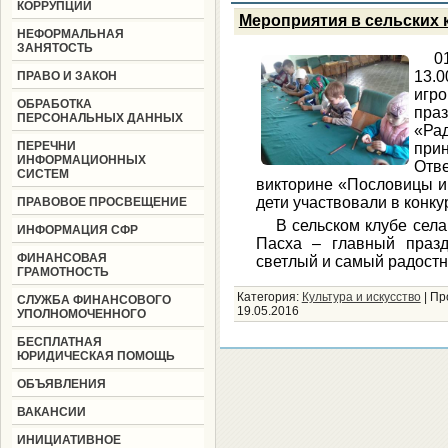
КОРРУПЦИИ
Мероприятия в сельских к
НЕФОРМАЛЬНАЯ
ЗАНЯТОСТЬ
0
13.
ПРАВО И ЗАКОН
игр
ОБРАБОТКА
пра
ПЕРСОНАЛЬНЫХ ДАННЫХ
«Ра
ПЕРЕЧНИ
при
ИНФОРМАЦИОННЫХ
Отв
СИСТЕМ
викторине «Пословицы и 
дети участвовали в конк
ПРАВОВОЕ ПРОСВЕЩЕНИЕ
В сельском клубе сел
ИНФОРМАЦИЯ СФР
Пасха – главный празд
ФИНАНСОВАЯ
светлый и самый радостн
ГРАМОТНОСТЬ
Категория:
Культура и искусство
|
Пр
СЛУЖБА ФИНАНСОВОГО
19.05.2016
УПОЛНОМОЧЕННОГО
БЕСПЛАТНАЯ
ЮРИДИЧЕСКАЯ ПОМОЩЬ
ОБЪЯВЛЕНИЯ
ВАКАНСИИ
ИНИЦИАТИВНОЕ