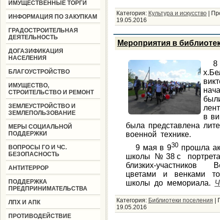
ИМУЩЕСТВЕННЫЕ ТОРГИ
Категория:
Культура и искусство
|
Пр
ИНФОРМАЦИЯ ПО ЗАКУПКАМ
19.05.2016
ГРАДОСТРОИТЕЛЬНАЯ
ДЕЯТЕЛЬНОСТЬ
Мероприятия в библиотек
ДОГАЗИФИКАЦИЯ
НАСЕЛЕНИЯ
8
БЛАГОУСТРОЙСТВО
х.Б
вик
ИМУЩЕСТВО,
нач
СТРОИТЕЛЬСТВО И РЕМОНТ
был
ЗЕМЛЕУСТРОЙСТВО И
лент
ЗЕМЛЕПОЛЬЗОВАНИЕ
в ви
была представлена лите
МЕРЫ СОЦИАЛЬНОЙ
ПОДДЕРЖКИ
военной технике.
30
9 мая в 9
прошла ак
ВОПРОСЫ ГО И ЧС.
БЕЗОПАСНОСТЬ
школы № 38 с портретам
близких-участников В
АНТИТЕРРОР
цветами и венками то
ПОДДЕРЖКА
школы до мемориала.
Ч
ПРЕДПРИНИМАТЕЛЬСТВА
Категория:
Библиотеки поселения
|
ЛПХ И АПК
19.05.2016
ПРОТИВОДЕЙСТВИЕ