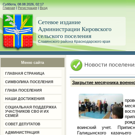
Суббота, 08.08.2026, 02:17
Главная
|
Регистрация
|
Вход
Сетевое издание
Администрации Кировского
сельского поселения
Славянского района Краснодарского края
Меню сайта
Новости поселени
ГЛАВНАЯ СТРАНИЦА
СИМВОЛИКА ПОСЕЛЕНИЯ
Закрытие месячника военно
ГЛАВА ПОСЕЛЕНИЯ
24.
НАШИ ДОСТИЖЕНИЯ
про
мес
СОЦИАЛЬНАЯ ПОДДЕРЖКА
восп
УЧАСТНИКОВ СВО И ИХ
СЕМЕЙ
прип
рож
СОВЕТ ДЕПУТАТОВ
воинский учет. Припис
Галицынского казачьего
АДМИНИСТРАЦИЯ