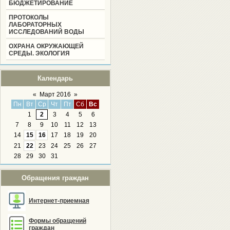
БЮДЖЕТИРОВАНИЕ
ПРОТОКОЛЫ
ЛАБОРАТОРНЫХ
ИССЛЕДОВАНИЙ ВОДЫ
ОХРАНА ОКРУЖАЮЩЕЙ
СРЕДЫ. ЭКОЛОГИЯ
Календарь
«
Март 2016
»
Пн
Вт
Ср
Чт
Пт
Сб
Вс
1
2
3
4
5
6
7
8
9
10
11
12
13
14
15
16
17
18
19
20
21
22
23
24
25
26
27
28
29
30
31
Обращения граждан
Интернет-приемная
Формы обращений
граждан