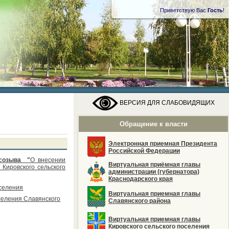
Приветствую Вас
Гость
!
ВЕРСИЯ ДЛЯ СЛАБОВИДЯЩИХ
Обращение к власти
Электронная приемная Президента
Российской Федерации
 созыва "
О внесении
Виртуальная приёмная главы
Кировского сельского
администрации (губернатора)
Краснодарского края
оселения
Виртуальная приемная главы
селения Славянского
Славянского района
Виртуальная приемная главы
Кировского сельского поселения