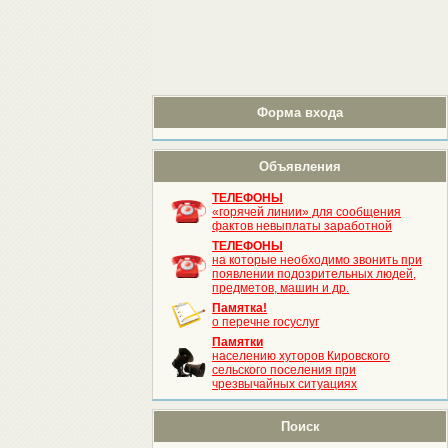
Форма входа
Объявления
ТЕЛЕФОНЫ
«горячей линии» для сообщения
фактов невыплаты заработной
ТЕЛЕФОНЫ
на которые необходимо звонить при
появлении подозрительных людей,
предметов, машин и др.
Памятка!
о перечне госуслуг
Памятки
населению хуторов Кировского
сельского поселения при
чрезвычайных ситуациях
Поиск