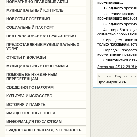
НОРМАТИВНО-ПРАВОВЫЕ АКТЫ
проживающих:
1) одиноко прожив
МУНИЦИПАЛЬНЫЙ КОНТРОЛЬ
2) неработающие г
проживающих неработ
НОВОСТИ ПОСЕЛЕНИЯ
3) одиноко прожив
СОЦИАЛЬНЫЙ ПАСПОРТ
4) неработающие 
совместно проживающ
ЦЕНТРАЛИЗОВАННАЯ БУХГАЛТЕРИЯ
Обращаем Ваше вн
только гражданам, вс
ПРЕДОСТАВЛЕНИЕ МУНИЦИПАЛЬНЫХ
УСЛУГ
Порядок предост
нормативным правовым
ОТЧЕТЫ И ДОКЛАДЫ
Ознакомиться с те
МУНИЦИПАЛЬНЫЕ ПРОГРАММЫ
Закон от 25.12.2015
ПОМОЩЬ ВЫНУЖДЕННЫМ
Категория
:
Имущество, с
ПЕРЕСЕЛЕНЦАМ
Просмотров
:
2086
СВЕДЕНИЯ ПО НАЛОГАМ
КУЛЬТУРА И ИСКУССТВО
ИСТОРИЯ И ПАМЯТЬ
ИМУЩЕСТВЕННЫЕ ТОРГИ
ИНФОРМАЦИЯ ПО ЗАКУПКАМ
ГРАДОСТРОИТЕЛЬНАЯ ДЕЯТЕЛЬНОСТЬ