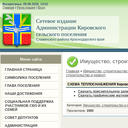
Воскресенье, 09.08.2026, 13:01
Главная
|
Регистрация
|
Вход
Сетевое издание
Администрации Кировского
сельского поселения
Славянского района Краснодарского края
Меню сайта
Имущество, строи
ГЛАВНАЯ СТРАНИЦА
Главная
»
Имущество, строительство
строительство и ремонт
СИМВОЛИКА ПОСЕЛЕНИЯ
СХЕМА ТЕПЛОСНАБЖЕНИЯ Кировск
ГЛАВА ПОСЕЛЕНИЯ
Скачать пояснительную зап
НАШИ ДОСТИЖЕНИЯ
Скачать графические матер
СОЦИАЛЬНАЯ ПОДДЕРЖКА
Категория
:
Имущество, строительство и 
УЧАСТНИКОВ СВО И ИХ
СЕМЕЙ
Просмотров
:
1593
СОВЕТ ДЕПУТАТОВ
АДМИНИСТРАЦИЯ