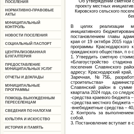
Об утверждении сметной 
ПОСЕЛЕНИЯ
проекту местных инициатив
НОРМАТИВНО-ПРАВОВЫЕ
Кировского сельского посел
АКТЫ
бе
МУНИЦИПАЛЬНЫЙ
В целях реализации мер
КОНТРОЛЬ
инициативного бюджетирован
НОВОСТИ ПОСЕЛЕНИЯ
постановлением главы админ
края от 19 октября 2015 год
СОЦИАЛЬНЫЙ ПАСПОРТ
программы Краснодарского к
гражданского общества», п о с т
ЦЕНТРАЛИЗОВАННАЯ
БУХГАЛТЕРИЯ
1. Утвердить сметную стоимо
«Благоустройство стадион
ПРЕДОСТАВЛЕНИЕ
поселения Славянского райо
МУНИЦИПАЛЬНЫХ УСЛУГ
адресу: Краснодарский край,
Заречная, №75Б, разработ
ОТЧЕТЫ И ДОКЛАДЫ
строительства» админис
МУНИЦИПАЛЬНЫЕ
Славянский район в сумме 
ПРОГРАММЫ
квартала 2024 года, со следу
-средства краевого бюджета – 
ПОМОЩЬ ВЫНУЖДЕННЫМ
-средства местного бюджета – 
ПЕРЕСЕЛЕНЦАМ
-внебюджетные средства – 40,
СВЕДЕНИЯ ПО НАЛОГАМ
2. Контроль за выполнением
собой.
КУЛЬТУРА И ИСКУССТВО
3. Постановление вступает в с
ИСТОРИЯ И ПАМЯТЬ