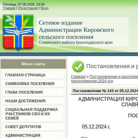
Пятница, 07.08.2026, 03:56
Главная
|
Регистрация
|
Вход
Сетевое издание
Администрации Кировского
сельского поселения
Славянского района Краснодарского края
Меню сайта
Постановления и 
ГЛАВНАЯ СТРАНИЦА
Главная
»
Постановления и распоря
распоряжения 2024 год
СИМВОЛИКА ПОСЕЛЕНИЯ
Постановление № 143 от 05.12.202
ГЛАВА ПОСЕЛЕНИЯ
АДМИНИСТРАЦИЯ КИРО
НАШИ ДОСТИЖЕНИЯ
СЛАВЯ
СОЦИАЛЬНАЯ ПОДДЕРЖКА
УЧАСТНИКОВ СВО И ИХ
ПО
СЕМЕЙ
05.12.2
СОВЕТ ДЕПУТАТОВ
АДМИНИСТРАЦИЯ