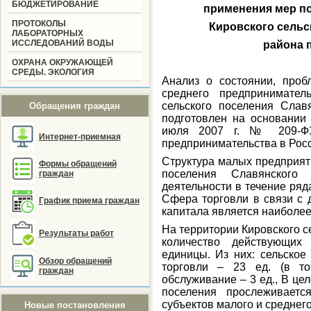
БЮДЖЕТИРОВАНИЕ
применения мер по
ПРОТОКОЛЫ
Кировского сельс
ЛАБОРАТОРНЫХ
ИССЛЕДОВАНИЙ ВОДЫ
района п
ОХРАНА ОКРУЖАЮЩЕЙ
СРЕДЫ. ЭКОЛОГИЯ
Анализ о состоянии, проб
среднего предпринимате
сельского поселения Слав
Обращения граждан
подготовлен на основании 
июля 2007 г. № 209-ФЗ
Интернет-приемная
предпринимательства в Рос
Структура малых предприят
Формы обращений
поселения Славянского
граждан
деятельности в течение ряд
Сфера торговли в связи с 
График приема граждан
капитала является наиболее
На территории Кировского с
Результаты работ
количество действующих
единицы. Из них: сельское
Обзор обращений
торговли – 23 ед. (в то
граждан
обслуживание – 3 ед., В це
поселения прослеживаетс
субъектов малого и среднег
Новые постановления