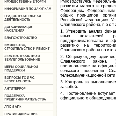
Руководствуясь Федеральны
ИМУЩЕСТВЕННЫЕ ТОРГИ
развитии малого и средне
ИНФОРМАЦИЯ ПО ЗАКУПКАМ
Федерации», Федеральным 
общих принципов органи
ГРАДОСТРОИТЕЛЬНАЯ
Российской Федерации», Ус
ДЕЯТЕЛЬНОСТЬ
Славянского района, п о с т а
ДОГАЗИФИКАЦИЯ
НАСЕЛЕНИЯ
1. Утвердить анализ фина
иных показателей р
БЛАГОУСТРОЙСТВО
предпринимательства и э
развитию на территории
ИМУЩЕСТВО,
СТРОИТЕЛЬСТВО И РЕМОНТ
Славянского района по итог
ЗЕМЛЕУСТРОЙСТВО И
2. Общему отделу админист
ЗЕМЛЕПОЛЬЗОВАНИЕ
Славянского района (
постановление на официал
МЕРЫ СОЦИАЛЬНОЙ
сельского поселения Сл
ПОДДЕРЖКИ
телекоммуникационной сети
ВОПРОСЫ ГО И ЧС.
БЕЗОПАСНОСТЬ
3. Контроль за выполнение
за собой.
АНТИТЕРРОР
4. Постановление вступает
ПОДДЕРЖКА
официального обнародован
ПРЕДПРИНИМАТЕЛЬСТВА
ЛПХ И АПК
ПРОТИВОДЕЙСТВИЕ