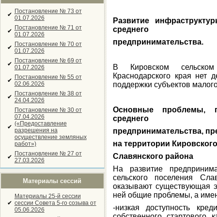
Постановление № 73 от
✔
01.07.2026
Развитие инфраструкту
Постановление № 71 от
среднего
✔
01.07.2026
предпринимательства.
Постановление № 70 от
✔
01.07.2026
Постановление № 69 от
✔
В Кировском сельском
01.07.2026
Краснодарского края нет 
Постановление № 55 от
✔
02.06.2026
поддержки субъектов малого
Постановление № 38 от
✔
24.04.2026
Основные проблемы, п
Постановление № 30 от
07.04.2026
среднего
(«Предоставление
✔
разрешения на
предпринимательства, пр
осуществление земляных
на территории Кировского
работ»)
Постановление № 27 от
Славянского района
✔
27.03.2026
На развитие предпринима
сельского поселения Сла
Материалы сессий
оказывают существующая э
ней общие проблемы, а име
Материалы 25-й сессии
✔
сессии Совета 5-го созыва от
-низкая доступность кред
05.06.2026
собственного стартового 