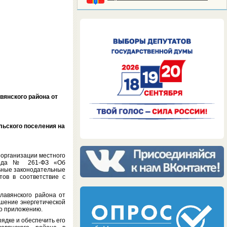
вянского района от
льского поселения на
организации местного
 года № 261-ФЗ «Об
льные законодательные
ов в соответствие с
авянского района от
шение энергетической
но приложению.
дке и обеспечить его