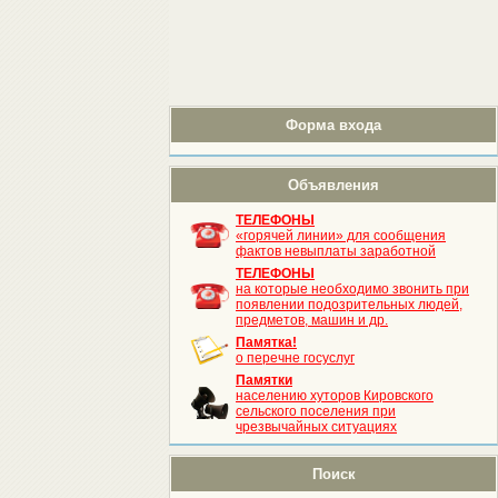
Форма входа
Объявления
ТЕЛЕФОНЫ
«горячей линии» для сообщения
фактов невыплаты заработной
ТЕЛЕФОНЫ
на которые необходимо звонить при
появлении подозрительных людей,
предметов, машин и др.
Памятка!
о перечне госуслуг
Памятки
населению хуторов Кировского
сельского поселения при
чрезвычайных ситуациях
Поиск