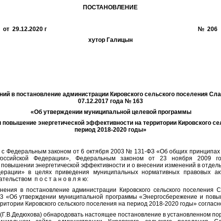
ПОСТАНОВЛЕНИЕ
от 29.12.2020 г № 206
хутор Галицын
ний в постановление администрации Кировского сельского поселения Сла
07.12.2017 года № 163
«Об утверждении муниципальной целевой программы
 повышение энергетической эффективности на территории Кировского се
период 2018-2020 годы»
деральным законом от 6 октября 2003 № 131-ФЗ «Об общих принципах 
Российской Федерации», Федеральным законом от 23 ноября 2009
 повышении энергетической эффективности и о внесении изменений в отде
дерации» в целях приведения муниципальных нормативных правовых акт
ельством п о с т а н о в л я ю:
я в постановление администрации Кировского сельского поселения Сл
63 «Об утверждении муниципальной программы «Энергосбережение и повы
ритории Кировского сельского поселения на период 2018-2020 годы» соглас
.В.Дедюхова) обнародовать настоящее постановление в установленном поря