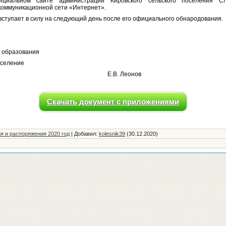
циальном сайте администрации Кировского сельского поселения Сл
оммуникационной сети «Интернет».
тупает в силу на следующий день после его официального обнародования.
о образования
оселение
ий район Е.В. Леонов
Скачать документ с приложениями
я и распоряжения 2020 год
|
Добавил
:
kolesnik39
(30.12.2020)