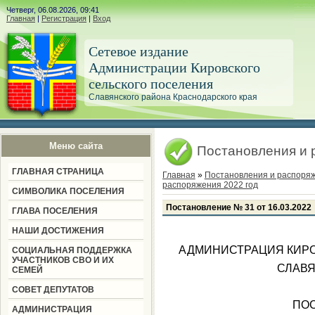
Четверг, 06.08.2026, 09:41
Главная
|
Регистрация
|
Вход
Сетевое издание
Администрации Кировского
сельского поселения
Славянского района Краснодарского края
Меню сайта
Постановления и 
ГЛАВНАЯ СТРАНИЦА
Главная
»
Постановления и распоря
распоряжения 2022 год
СИМВОЛИКА ПОСЕЛЕНИЯ
Постановление № 31 от 16.03.2022
ГЛАВА ПОСЕЛЕНИЯ
НАШИ ДОСТИЖЕНИЯ
АДМИНИСТРАЦИЯ КИРО
СОЦИАЛЬНАЯ ПОДДЕРЖКА
УЧАСТНИКОВ СВО И ИХ
СЛАВЯ
СЕМЕЙ
СОВЕТ ДЕПУТАТОВ
ПО
АДМИНИСТРАЦИЯ