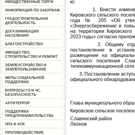
ю:
ИМУЩЕСТВЕННЫЕ ТОРГИ
1. Внести изменения 
ИНФОРМАЦИЯ ПО ЗАКУПКАМ
Кировского сельского посел
ГРАДОСТРОИТЕЛЬНАЯ
года № 205 «Об утвер
ДЕЯТЕЛЬНОСТЬ
«Энергосбережение и повы
на территории Кировского 
ДОГАЗИФИКАЦИЯ
НАСЕЛЕНИЯ
2023 годы» согласно прило
БЛАГОУСТРОЙСТВО
2. Общему отделу (Б
постановление в устано
ИМУЩЕСТВО,
размещение на официальн
СТРОИТЕЛЬСТВО И РЕМОНТ
сельского поселения Сла
ЗЕМЛЕУСТРОЙСТВО И
телекоммуникационной сети
ЗЕМЛЕПОЛЬЗОВАНИЕ
3. Постановление вступает
МЕРЫ СОЦИАЛЬНОЙ
официального обнародован
ПОДДЕРЖКИ
ВОПРОСЫ ГО И ЧС.
БЕЗОПАСНОСТЬ
Глава муниципального обра
АНТИТЕРРОР
Кировское сельское поселен
ПОДДЕРЖКА
ПРЕДПРИНИМАТЕЛЬСТВА
Славянск
Леонов
ЛПХ И АПК
ПРОТИВОДЕЙСТВИЕ