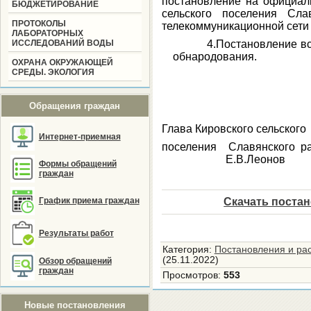
постановление на официал
БЮДЖЕТИРОВАНИЕ
сельского поселения Сла
ПРОТОКОЛЫ
телекоммуникационной сети
ЛАБОРАТОРНЫХ
ИССЛЕДОВАНИЙ ВОДЫ
4.Постановление вступае
обнародования.
ОХРАНА ОКРУЖАЮЩЕЙ
СРЕДЫ. ЭКОЛОГИЯ
Обращения граждан
Глава Кировского сельского
Интернет-приемная
поселения С
Е.В.Леонов
Формы обращений
граждан
График приема граждан
Скачать поста
Результаты работ
Категория
:
Постановления и ра
(25.11.2022)
Обзор обращений
граждан
Просмотров
:
553
Новые постановления