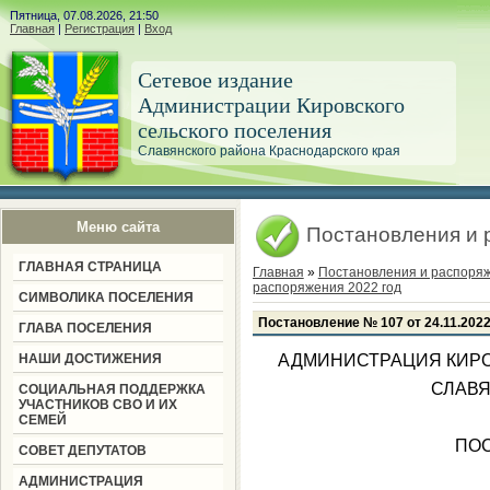
Пятница, 07.08.2026, 21:50
Главная
|
Регистрация
|
Вход
Сетевое издание
Администрации Кировского
сельского поселения
Славянского района Краснодарского края
Меню сайта
Постановления и 
ГЛАВНАЯ СТРАНИЦА
Главная
»
Постановления и распоря
распоряжения 2022 год
СИМВОЛИКА ПОСЕЛЕНИЯ
Постановление № 107 от 24.11.202
ГЛАВА ПОСЕЛЕНИЯ
НАШИ ДОСТИЖЕНИЯ
АДМИНИСТРАЦИЯ КИРО
СЛАВЯ
СОЦИАЛЬНАЯ ПОДДЕРЖКА
УЧАСТНИКОВ СВО И ИХ
СЕМЕЙ
ПО
СОВЕТ ДЕПУТАТОВ
АДМИНИСТРАЦИЯ