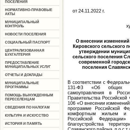
ПОСЕЛЕНИЯ
НОРМАТИВНО-ПРАВОВЫЕ
от 24.11.
АКТЫ
МУНИЦИПАЛЬНЫЙ
х
КОНТРОЛЬ
НОВОСТИ ПОСЕЛЕНИЯ
О внесении изменений
СОЦИАЛЬНЫЙ ПАСПОРТ
Кировского сельского по
ЦЕНТРАЛИЗОВАННАЯ
утверждении муници
БУХГАЛТЕРИЯ
сельского поселения С
современной городск
ПРЕДОСТАВЛЕНИЕ
МУНИЦИПАЛЬНЫХ УСЛУГ
поселения Славянск
ОТЧЕТЫ И ДОКЛАДЫ
В соответствии с Федераль
МУНИЦИПАЛЬНЫЕ
ПРОГРАММЫ
131-ФЗ «Об общих пр
самоуправления в Росси
ПОМОЩЬ ВЫНУЖДЕННЫМ
Правительства Российской
ПЕРЕСЕЛЕНЦАМ
106 «О внесении изменений
СВЕДЕНИЯ ПО НАЛОГАМ
программе Российской Фе
комфортным жильем и 
КУЛЬТУРА И ИСКУССТВО
Российской Федерации
ИСТОРИЯ И ПАМЯТЬ
благоустройства террито
Славянского района, п о с т а