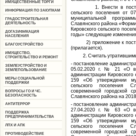
ИМУЩЕСТВЕННЫЕ ТОРГИ
1. Внести в постанов
ИНФОРМАЦИЯ ПО ЗАКУПКАМ
сельского поселения от 0
муниципальной программ
ГРАДОСТРОИТЕЛЬНАЯ
ДЕЯТЕЛЬНОСТЬ
Славянского района «Форми
Кировского сельского посе
ДОГАЗИФИКАЦИЯ
годы» следующие изменени
НАСЕЛЕНИЯ
2) приложение к постано
БЛАГОУСТРОЙСТВО
(прилагается).
ИМУЩЕСТВО,
2. Считать утратившими
СТРОИТЕЛЬСТВО И РЕМОНТ
- постановление администра
ЗЕМЛЕУСТРОЙСТВО И
05.02.2020 г. № 21 «О в
ЗЕМЛЕПОЛЬЗОВАНИЕ
администрации Кировского с
МЕРЫ СОЦИАЛЬНОЙ
159 «Об утверждении му
ПОДДЕРЖКИ
сельского поселения С
современной городской ср
ВОПРОСЫ ГО И ЧС.
БЕЗОПАСНОСТЬ
Славянского района на 2018
АНТИТЕРРОР
- постановление администра
27.04.2020 г. № 63 «О в
ПОДДЕРЖКА
администрации Кировского с
ПРЕДПРИНИМАТЕЛЬСТВА
159 «Об утверждении му
ЛПХ И АПК
сельского поселения С
современной городской ср
ПРОТИВОДЕЙСТВИЕ