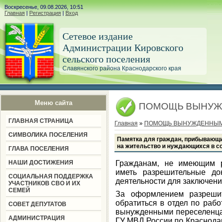
Воскресенье, 09.08.2026, 10:51
Главная
|
Регистрация
|
Вход
Сетевое издание
Администрации Кировского
сельского поселения
Славянского района Краснодарского края
Меню сайта
ПОМОЩЬ ВЫНУЖ
ГЛАВНАЯ СТРАНИЦА
Главная
»
ПОМОЩЬ ВЫНУЖДЕННЫМ
СИМВОЛИКА ПОСЕЛЕНИЯ
Памятка для граждан, прибывающи
на жительство и нуждающихся в с
ГЛАВА ПОСЕЛЕНИЯ
НАШИ ДОСТИЖЕНИЯ
Гражданам, не имеющим р
иметь разрешительные до
СОЦИАЛЬНАЯ ПОДДЕРЖКА
деятельности для заключени
УЧАСТНИКОВ СВО И ИХ
СЕМЕЙ
За оформлением разрешит
обратиться в отдел по раб
СОВЕТ ДЕПУТАТОВ
вынужденными переселенца
АДМИНИСТРАЦИЯ
ГУ МВД России по Краснодарс