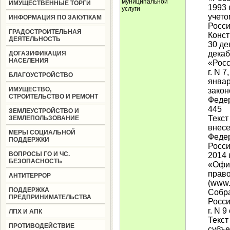
муниципальной
ИМУЩЕСТВЕННЫЕ ТОРГИ
1993 
услуги
учето
ИНФОРМАЦИЯ ПО ЗАКУПКАМ
Росси
ГРАДОСТРОИТЕЛЬНАЯ
Конст
ДЕЯТЕЛЬНОСТЬ
30 де
декаб
ДОГАЗИФИКАЦИЯ
НАСЕЛЕНИЯ
«Росс
г. N 
БЛАГОУСТРОЙСТВО
январ
ИМУЩЕСТВО,
закон
СТРОИТЕЛЬСТВО И РЕМОНТ
Федер
445
ЗЕМЛЕУСТРОЙСТВО И
Текст
ЗЕМЛЕПОЛЬЗОВАНИЕ
внесе
МЕРЫ СОЦИАЛЬНОЙ
Федер
ПОДДЕРЖКИ
Росси
ВОПРОСЫ ГО И ЧС.
2014 
БЕЗОПАСНОСТЬ
«Офи
прав
АНТИТЕРРОР
(www.
ПОДДЕРЖКА
Собра
ПРЕДПРИНИМАТЕЛЬСТВА
Росси
г. N 9
ЛПХ И АПК
Текст
ПРОТИВОДЕЙСТВИЕ
субъе