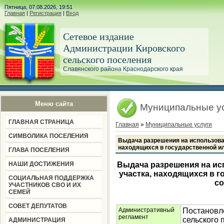
Пятница, 07.08.2026, 19:51
Главная
|
Регистрация
|
Вход
Сетевое издание
Администрации Кировского
сельского поселения
Славянского района Краснодарского края
Меню сайта
Муниципальные у
ГЛАВНАЯ СТРАНИЦА
Главная
»
Муниципальные услуги
СИМВОЛИКА ПОСЕЛЕНИЯ
Выдача разрешения на использова
находящихся в государственной и
ГЛАВА ПОСЕЛЕНИЯ
НАШИ ДОСТИЖЕНИЯ
Выдача разрешения на ис
участка, находящихся в 
СОЦИАЛЬНАЯ ПОДДЕРЖКА
со
УЧАСТНИКОВ СВО И ИХ
СЕМЕЙ
СОВЕТ ДЕПУТАТОВ
Административный
Постановл
регламент
сельского 
АДМИНИСТРАЦИЯ