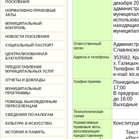
ПОСЕЛЕНИЯ
декабря 2
администр
НОРМАТИВНО-ПРАВОВЫЕ
муниципал
АКТЫ
использова
МУНИЦИПАЛЬНЫЙ
находящихс
КОНТРОЛЬ
муниципал
НОВОСТИ ПОСЕЛЕНИЯ
Ответственный
Администра
СОЦИАЛЬНЫЙ ПАСПОРТ
орган
Славянско
ЦЕНТРАЛИЗОВАННАЯ
Адреса и телефоны
353582, Кр
БУХГАЛТЕРИЯ
х. Галицын,
ПРЕДОСТАВЛЕНИЕ
Телефон: 8
МУНИЦИПАЛЬНЫХ УСЛУГ
е-mail: kir.
ОТЧЕТЫ И ДОКЛАДЫ
График приема
Понедельни
17:00
МУНИЦИПАЛЬНЫЕ
В предпраз
ПРОГРАММЫ
до 16:00
ПОМОЩЬ ВЫНУЖДЕННЫМ
Выходные д
ПЕРЕСЕЛЕНЦАМ
Технологическая
СВЕДЕНИЯ ПО НАЛОГАМ
схема
Нормативные
Конституц
КУЛЬТУРА И ИСКУССТВО
правовые акты,
регулирующие
Текст
ИСТОРИЯ И ПАМЯТЬ
предоставление
«Росс