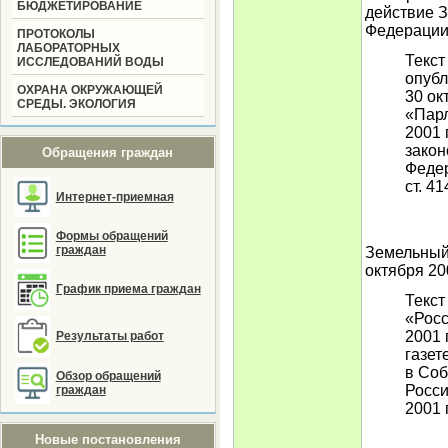
БЮДЖЕТИРОВАНИЕ
действие З
Федераци
ПРОТОКОЛЫ
ЛАБОРАТОРНЫХ
Текст
ИССЛЕДОВАНИЙ ВОДЫ
опубл
ОХРАНА ОКРУЖАЮЩЕЙ
30 ок
СРЕДЫ. ЭКОЛОГИЯ
«Парл
2001 
закон
Обращения граждан
Федер
ст. 41
Интернет-приемная
Формы обращений
граждан
Земельный 
октября 20
График приема граждан
Текст
«Росс
2001 
Результаты работ
газет
в Соб
Обзор обращений
Росси
граждан
2001 г
Новые постановления