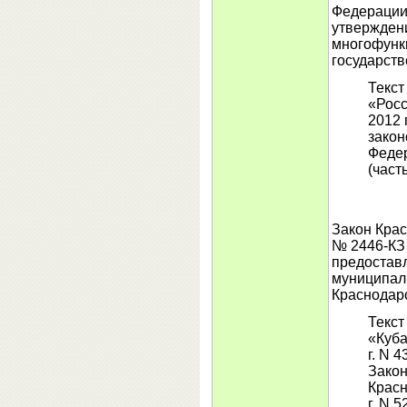
Федерации 
утвержден
многофунк
государств
Текст
«Росс
2012 
закон
Федер
(часть
Закон Крас
№ 2446-КЗ
предостав
муниципаль
Краснодарс
Текст
«Куба
г. N 
Закон
Красн
г. N 5