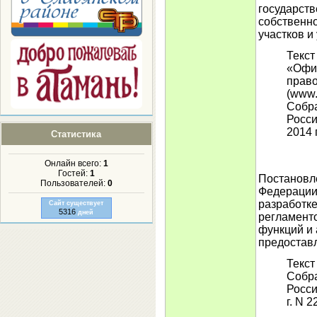
государст
собственно
участков и
Текст
«Офи
прав
(www.
Собра
Росси
2014 г
Статистика
Онлайн всего:
1
Гостей:
1
Постановл
Пользователей:
0
Федерации 
разработк
Сайт существует
5316
дней
регламент
функций и
предоставл
Текст
Собра
Росси
г. N 2