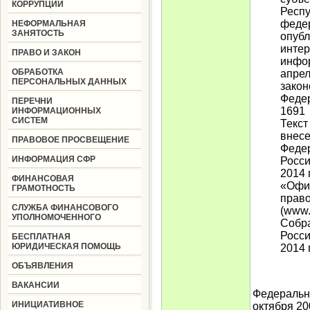
КОРРУПЦИИ
Респу
федер
НЕФОРМАЛЬНАЯ
ЗАНЯТОСТЬ
опуб
интер
ПРАВО И ЗАКОН
инфор
ОБРАБОТКА
апрел
ПЕРСОНАЛЬНЫХ ДАННЫХ
закон
Федер
ПЕРЕЧНИ
1691
ИНФОРМАЦИОННЫХ
СИСТЕМ
Текст
внесе
ПРАВОВОЕ ПРОСВЕЩЕНИЕ
Федер
ИНФОРМАЦИЯ СФР
Росси
2014 
ФИНАНСОВАЯ
«Офи
ГРАМОТНОСТЬ
прав
СЛУЖБА ФИНАНСОВОГО
(www.p
УПОЛНОМОЧЕННОГО
Собра
Росси
БЕСПЛАТНАЯ
ЮРИДИЧЕСКАЯ ПОМОЩЬ
2014 г
ОБЪЯВЛЕНИЯ
ВАКАНСИИ
Федеральн
ИНИЦИАТИВНОЕ
октября 20