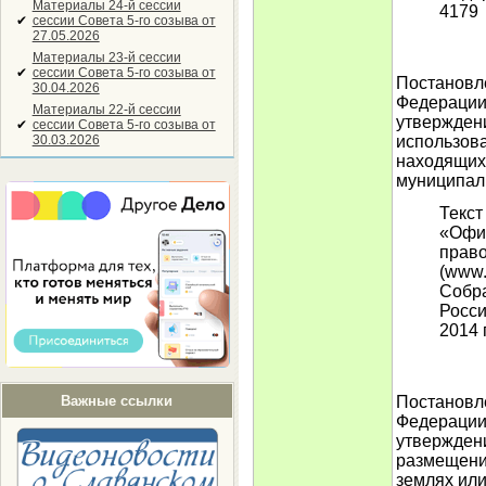
Материалы 24-й сессии
4179
✔
сессии Совета 5-го созыва от
27.05.2026
Материалы 23-й сессии
✔
сессии Совета 5-го созыва от
Постановл
30.04.2026
Федерации 
Материалы 22-й сессии
утвержден
✔
сессии Совета 5-го созыва от
30.03.2026
использова
находящихс
муниципал
Текст
«Офи
прав
(www.
Собра
Росси
2014 г
Постановл
Важные ссылки
Федерации 
утверждени
размещени
землях или