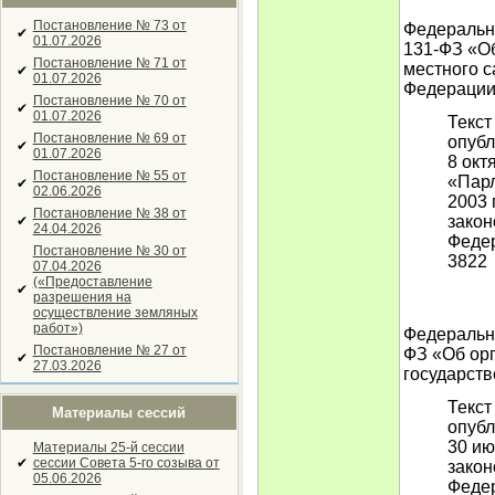
Постановление № 73 от
Федеральны
✔
01.07.2026
131-ФЗ «О
Постановление № 71 от
местного 
✔
01.07.2026
Федераци
Постановление № 70 от
✔
01.07.2026
Текст
Постановление № 69 от
опубл
✔
01.07.2026
8 окт
Постановление № 55 от
«Парл
✔
02.06.2026
2003 
Постановление № 38 от
закон
✔
24.04.2026
Федер
Постановление № 30 от
3822
07.04.2026
(«Предоставление
✔
разрешения на
осуществление земляных
работ»)
Федеральны
Постановление № 27 от
ФЗ «Об ор
✔
27.03.2026
государств
Текст
Материалы сессий
опубл
30 ию
Материалы 25-й сессии
✔
сессии Совета 5-го созыва от
закон
05.06.2026
Федер