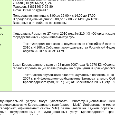
х. Галицын, ул. Мира, д. 24
Телефон: 8 (86146) 9-65-80
е-mail: kir.sel.pos@mail.ru
Понедельник-пятница: с 8:00 до 12:00 и с 14:00 до 17:00
В предпраздничные дни: с 8:00 до 12:00 и с 14:00 до 16:00
Выходные дни: суббота, воскресенье
ма
ые
Федеральный закон от 27 июля 2010 года № 210-ФЗ «Об организаци
государственных и муниципальных услуг»
Текст Федерального закона опубликован в «Российской газете
и
2010 г. N 168, в Собрании законодательства Российской Феде
августа 2010 г. N 31 ст. 4179
Закон Краснодарского края от 28 июня 2007 года № 1270-КЗ «О доп
гарантиях реализации права граждан на обращения в Краснодарско
Текст Закона опубликован в газете «Кубанские новости», N 10
2007 г.; в Информационном бюллетене Законодательного Со
Краснодарского края, N 57 (128) от 12 сентября 2007 г., стр. 89
муниципальной услуги могут участвовать Многофункциональные цен
ниципальных услуг Краснодарского края (далее – МФЦ). Информация о мест
 телефонах, официальных сайтах МФЦ размещается на Едином портале 
ления государственных и муниципальных услуг Краснодарского кра