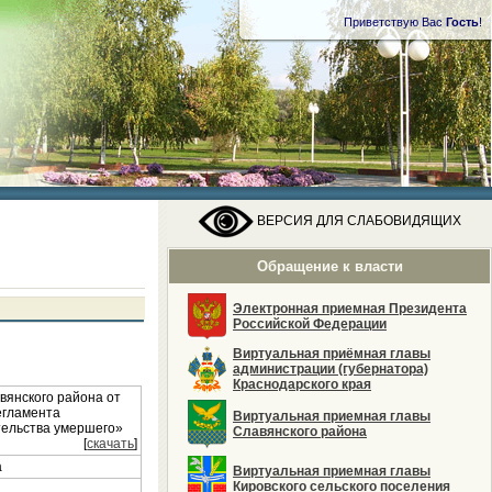
Приветствую Вас
Гость
!
ВЕРСИЯ ДЛЯ СЛАБОВИДЯЩИХ
Обращение к власти
Электронная приемная Президента
Российской Федерации
Виртуальная приёмная главы
администрации (губернатора)
Краснодарского края
вянского района от
егламента
Виртуальная приемная главы
тельства умершего»
Славянского района
[
скачать
]
а
Виртуальная приемная главы
Кировского сельского поселения