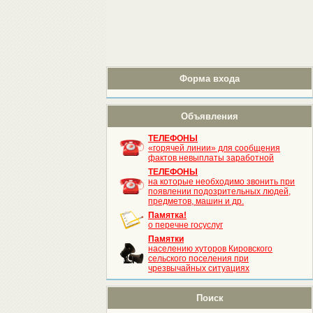
Форма входа
Объявления
ТЕЛЕФОНЫ
«горячей линии» для сообщения
фактов невыплаты заработной
ТЕЛЕФОНЫ
на которые необходимо звонить при
появлении подозрительных людей,
предметов, машин и др.
Памятка!
о перечне госуслуг
Памятки
населению хуторов Кировского
сельского поселения при
чрезвычайных ситуациях
Поиск