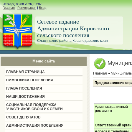
Четверг, 06.08.2026, 07:07
Главная
|
Регистрация
|
Вход
Сетевое издание
Администрации Кировского
сельского поселения
Славянского района Краснодарского края
Меню сайта
Муницип
ГЛАВНАЯ СТРАНИЦА
Главная
»
Муниципаль
СИМВОЛИКА ПОСЕЛЕНИЯ
Предоставление спр
ГЛАВА ПОСЕЛЕНИЯ
НАШИ ДОСТИЖЕНИЯ
СОЦИАЛЬНАЯ ПОДДЕРЖКА
Административный
УЧАСТНИКОВ СВО И ИХ СЕМЕЙ
регламент
СОВЕТ ДЕПУТАТОВ
Ответственный орган
АДМИНИСТРАЦИЯ ПОСЕЛЕНИЯ
Адреса и телефоны