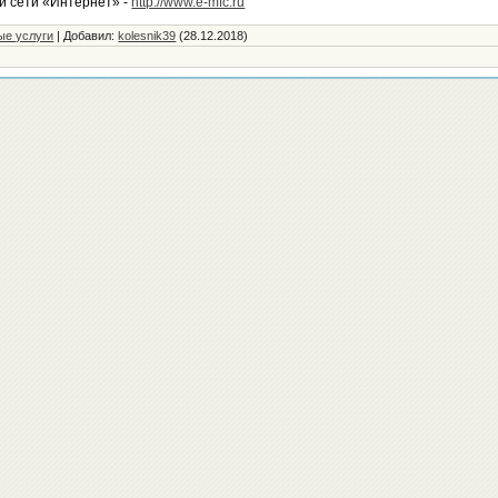
й сети «Интернет» -
http://www.e-mfc.ru
ые услуги
|
Добавил
:
kolesnik39
(28.12.2018)