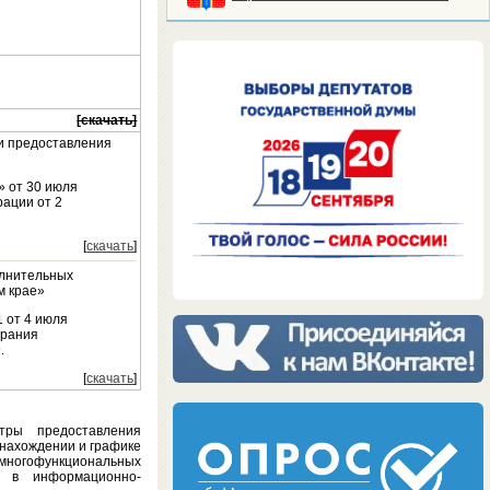
[скачать]
и предоставления
» от 30 июля
рации от 2
[
скачать
]
олнительных
м крае»
1 от 4 июля
брания
.
[
скачать
]
тры предоставления
онахождении и графике
многофункциональных
я в информационно-