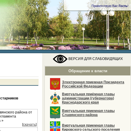
Приветствую Вас
Гость
!
ВЕРСИЯ ДЛЯ СЛАБОВИДЯЩИХ
Обращение к власти
Электронная приемная Президента
Российской Федерации
Виртуальная приёмная главы
устарников
администрации (губернатора)
Краснодарского края
Виртуальная приемная главы
вянского района от
Славянского района
егламента
 »
[
скачать
]
Виртуальная приемная главы
Кировского сельского поселения
а