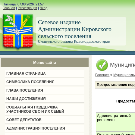
Пятница, 07.08.2026, 21:57
Главная
|
Регистрация
|
Вход
Сетевое издание
Администрации Кировского
сельского поселения
Славянского района Краснодарского края
Меню сайта
Муницип
ГЛАВНАЯ СТРАНИЦА
Главная
»
Муниципаль
СИМВОЛИКА ПОСЕЛЕНИЯ
Предоставление пору
ГЛАВА ПОСЕЛЕНИЯ
НАШИ ДОСТИЖЕНИЯ
Предостав
СОЦИАЛЬНАЯ ПОДДЕРЖКА
УЧАСТНИКОВ СВО И ИХ СЕМЕЙ
Административный
СОВЕТ ДЕПУТАТОВ
регламент
АДМИНИСТРАЦИЯ ПОСЕЛЕНИЯ
Ответственный орган