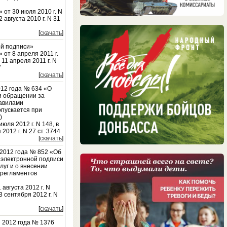
 от 30 июля 2010 г. N
августа 2010 г. N 31
[
скачать
]
ой подписи»
 от 8 апреля 2011 г.
11 апреля 2011 г. N
7
[
скачать
]
12 года № 634 «О
ри обращении за
равилами
опускается при
)
юля 2012 г. N 148, в
012 г. N 27 ст. 3744
[
скачать
]
 2012 года № 852 «Об
 электронной подписи
уг и о внесении
 регламентов
августа 2012 г. N
 сентября 2012 г. N
[
скачать
]
 2012 года № 1376