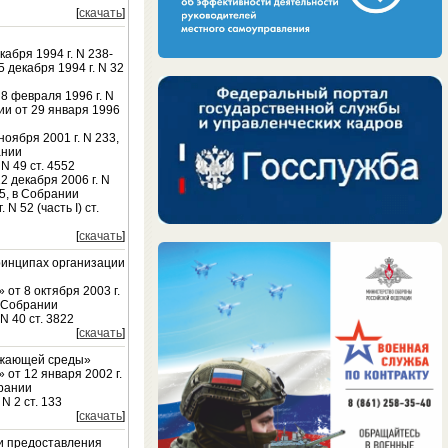
[
скачать
]
кабря 1994 г. N 238-
 декабря 1994 г. N 32
 8 февраля 1996 г. N
ии от 29 января 1996
ноября 2001 г. N 233,
ании
N 49 ст. 4552
2 декабря 2006 г. N
15, в Собрании
 52 (часть I) ст.
[
скачать
]
ринципах организации
 от 8 октября 2003 г.
в Собрании
N 40 ст. 3822
[
скачать
]
ружающей среды»
 от 12 января 2002 г.
брании
N 2 ст. 133
[
скачать
]
и предоставления