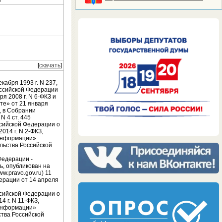
[
скачать
]
кабря 1993 г. N 237,
оссийской Федерации
я 2008 г. N 6-ФКЗ и
ете» от 21 января
4, в Собрании
N 4 ст. 445
ссийской Федерации о
014 г. N 2-ФКЗ,
 информации»
ельства Российской
Федерации -
ь, опубликован на
.pravo.gov.ru) 11
дерации от 14 апреля
ссийской Федерации о
4 г. N 11-ФКЗ,
 информации»
ьства Российской