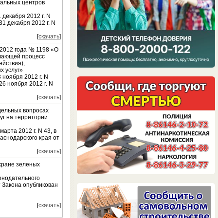
нальных центров
 декабря 2012 г. N
1 декабря 2012 г. N
[
скачать
]
2012 года № 1198 «О
вающей процесс
ействия),
х услуг»
 ноября 2012 г. N
6 ноября 2012 г. N
[
скачать
]
тдельных вопросах
уг на территории
арта 2012 г. N 43, в
снодарского края от
[
скачать
]
охране зеленых
онодательного
ст Закона опубликован
[
скачать
]