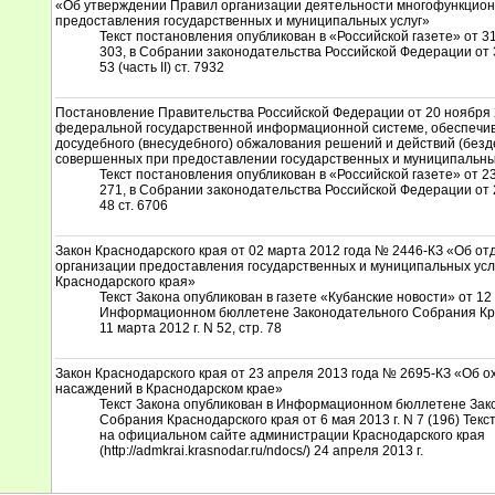
«Об утверждении Правил организации деятельности многофункцио
предоставления государственных и муниципальных услуг»
Текст постановления опубликован в «Российской газете» от 31
303, в Собрании законодательства Российской Федерации от 3
53 (часть II) ст. 7932
Постановление Правительства Российской Федерации от 20 ноября 
федеральной государственной информационной системе, обеспечи
досудебного (внесудебного) обжалования решений и действий (безд
совершенных при предоставлении государственных и муниципальны
Текст постановления опубликован в «Российской газете» от 23
271, в Собрании законодательства Российской Федерации от 2
48 ст. 6706
Закон Краснодарского края от 02 марта 2012 года № 2446-КЗ «Об о
организации предоставления государственных и муниципальных усл
Краснодарского края»
Текст Закона опубликован в газете «Кубанские новости» от 12 м
Информационном бюллетене Законодательного Собрания Кра
11 марта 2012 г. N 52, стр. 78
Закон Краснодарского края от 23 апреля 2013 года № 2695-КЗ «Об 
насаждений в Краснодарском крае»
Текст Закона опубликован в Информационном бюллетене Зак
Собрания Краснодарского края от 6 мая 2013 г. N 7 (196) Тек
на официальном сайте администрации Краснодарского края
(http://admkrai.krasnodar.ru/ndocs/) 24 апреля 2013 г.