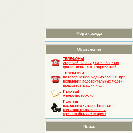
Форма входа
Объявления
ТЕЛЕФОНЫ
«горячей линии» для сообщения
фактов невыплаты заработной
ТЕЛЕФОНЫ
на которые необходимо звонить при
появлении подозрительных людей,
предметов, машин и др.
Памятка!
о перечне госуслуг
Памятки
населению хуторов Кировского
сельского поселения при
чрезвычайных ситуациях
Поиск