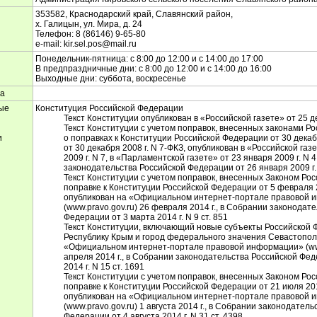
353582, Краснодарский край, Славянский район,
х. Галицын, ул. Мира, д. 24
Телефон: 8 (86146) 9-65-80
е-mail: kir.sel.pos@mail.ru
Понедельник-пятница: с 8:00 до 12:00 и с 14:00 до 17:00
В предпраздничные дни: с 8:00 до 12:00 и с 14:00 до 16:00
Выходные дни: суббота, воскресенье
ма
ые
Конституция Российской Федерации
Текст Конституции опубликован в «Российской газете» от 25 де
Текст Конституции с учетом поправок, внесенных законами Р
и
о поправках к Конституции Российской Федерации от 30 декабр
от 30 декабря 2008 г. N 7-ФКЗ, опубликован в «Российской газ
2009 г. N 7, в «Парламентской газете» от 23 января 2009 г. N 
законодательства Российской Федерации от 26 января 2009 г. 
Текст Конституции с учетом поправок, внесенных Законом Ро
поправке к Конституции Российской Федерации от 5 февраля 2
опубликован на «Официальном интернет-портале правовой
(www.pravo.gov.ru) 26 февраля 2014 г., в Собрании законодат
Федерации от 3 марта 2014 г. N 9 ст. 851
Текст Конституции, включающий новые субъекты Российской 
Республику Крым и город федерального значения Севастопол
«Официальном интернет-портале правовой информации» (www
апреля 2014 г., в Собрании законодательства Российской Фе
2014 г. N 15 ст. 1691
Текст Конституции с учетом поправок, внесенных Законом Ро
поправке к Конституции Российской Федерации от 21 июля 201
опубликован на «Официальном интернет-портале правовой
(www.pravo.gov.ru) 1 августа 2014 г., в Собрании законодател
Федерации от 4 августа 2014 г. N 31 ст. 4398