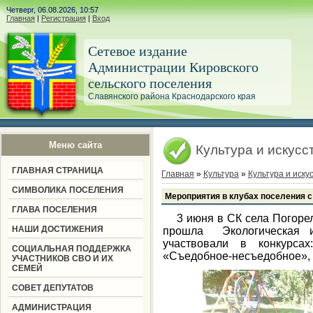
Четверг, 06.08.2026, 10:57
Главная
|
Регистрация
|
Вход
Сетевое издание
Администрации Кировского
сельского поселения
Славянского района Краснодарского края
Меню сайта
Культура и искусс
ГЛАВНАЯ СТРАНИЦА
Главная
»
Культура
»
Культура и иску
СИМВОЛИКА ПОСЕЛЕНИЯ
Мероприятия в клубах поселения с
ГЛАВА ПОСЕЛЕНИЯ
3 июня в СК села Погор
НАШИ ДОСТИЖЕНИЯ
прошла Экологическая
участвовали в конкурсах
СОЦИАЛЬНАЯ ПОДДЕРЖКА
«Съедобное-несъедобное», 
УЧАСТНИКОВ СВО И ИХ
СЕМЕЙ
СОВЕТ ДЕПУТАТОВ
АДМИНИСТРАЦИЯ