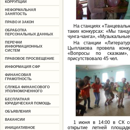
КОРРУПЦИИ
НЕФОРМАЛЬНАЯ
ЗАНЯТОСТЬ
ПРАВО И ЗАКОН
На станциях «Танцевальн
ОБРАБОТКА
таких конкурсах: «Мы танцу
ПЕРСОНАЛЬНЫХ ДАННЫХ
чунга-чанга», «Музыкальные
ПЕРЕЧНИ
На станции «Литератур
ИНФОРМАЦИОННЫХ
Цыплакова провела конку
СИСТЕМ
«Вопросы по сказкам»
присутствовало 45 чел.
ПРАВОВОЕ ПРОСВЕЩЕНИЕ
ИНФОРМАЦИЯ СФР
ФИНАНСОВАЯ
ГРАМОТНОСТЬ
СЛУЖБА ФИНАНСОВОГО
УПОЛНОМОЧЕННОГО
БЕСПЛАТНАЯ
ЮРИДИЧЕСКАЯ ПОМОЩЬ
ОБЪЯВЛЕНИЯ
ВАКАНСИИ
1 июня в 14:00 в СК с
открытие летней площад
ИНИЦИАТИВНОЕ