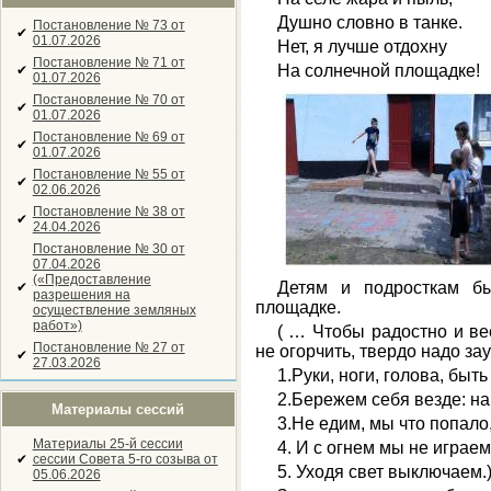
Душно словно в танке.
Постановление № 73 от
✔
01.07.2026
Нет, я лучше отдохну
Постановление № 71 от
На солнечной площадке!
✔
01.07.2026
Постановление № 70 от
✔
01.07.2026
Постановление № 69 от
✔
01.07.2026
Постановление № 55 от
✔
02.06.2026
Постановление № 38 от
✔
24.04.2026
Постановление № 30 от
07.04.2026
(«Предоставление
Детям и подросткам б
✔
разрешения на
площадке.
осуществление земляных
работ»)
( … Чтобы радостно и ве
Постановление № 27 от
не огорчить, твердо надо зау
✔
27.03.2026
1.Руки, ноги, голова, быт
2.Бережем себя везде: на 
Материалы сессий
3.Не едим, мы что попало,
Материалы 25-й сессии
4. И с огнем мы не играем
✔
сессии Совета 5-го созыва от
5. Уходя свет выключаем.
05.06.2026