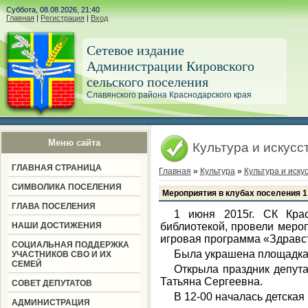
Суббота, 08.08.2026, 21:40
Главная
|
Регистрация
|
Вход
Сетевое издание
Администрации Кировского
сельского поселения
Славянского района Краснодарского края
Меню сайта
Культура и искусс
ГЛАВНАЯ СТРАНИЦА
Главная
»
Культура
»
Культура и иску
СИМВОЛИКА ПОСЕЛЕНИЯ
Мероприятия в клубах поселения 1
ГЛАВА ПОСЕЛЕНИЯ
1 июня 2015г. CК Крас
НАШИ ДОСТИЖЕНИЯ
библиотекой, провели меро
игровая программа «Здравст
СОЦИАЛЬНАЯ ПОДДЕРЖКА
Была украшена площадка, 
УЧАСТНИКОВ СВО И ИХ
СЕМЕЙ
Открыла праздник депута
Татьяна Сергеевна.
СОВЕТ ДЕПУТАТОВ
В 12-00 началась детская
АДМИНИСТРАЦИЯ