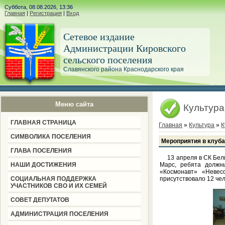
Суббота, 08.08.2026, 13:36
Главная
|
Регистрация
|
Вход
Сетевое издание
Администрации Кировского
сельского поселения
Славянского района Краснодарского края
Меню сайта
Культура
ГЛАВНАЯ СТРАНИЦА
Главная
»
Культура
»
К
СИМВОЛИКА ПОСЕЛЕНИЯ
Мероприятия в клуба
ГЛАВА ПОСЕЛЕНИЯ
13 апреля в СК Бел
НАШИ ДОСТИЖЕНИЯ
Марс, ребята должн
«Космонавт» «Невес
СОЦИАЛЬНАЯ ПОДДЕРЖКА
присутствовало 12 че
УЧАСТНИКОВ СВО И ИХ СЕМЕЙ
СОВЕТ ДЕПУТАТОВ
АДМИНИСТРАЦИЯ ПОСЕЛЕНИЯ