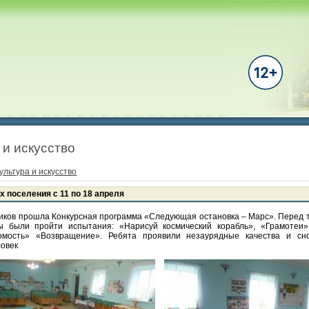
 и искусство
ультура и искусство
х поселения с 11 по 18 апреля
иков прошла Конкурсная программа «Следующая остановка – Марс». Перед т
ы были пройти испытания: «Нарисуй космический корабль», «Грамотеи»
омость» «Возвращение». Ребята проявили незаурядные качества и сно
ловек