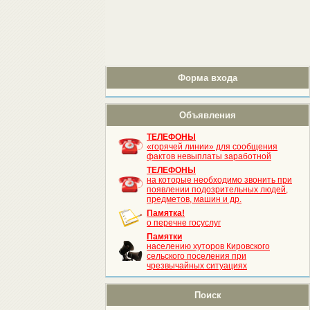
Форма входа
Объявления
ТЕЛЕФОНЫ
«горячей линии» для сообщения
фактов невыплаты заработной
ТЕЛЕФОНЫ
на которые необходимо звонить при
появлении подозрительных людей,
предметов, машин и др.
Памятка!
о перечне госуслуг
Памятки
населению хуторов Кировского
сельского поселения при
чрезвычайных ситуациях
Поиск