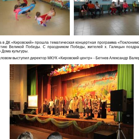
а в ДК «Кировский» прошла тематическая концертная программа «Поклонимс
етию Великой Победы. C праздником Победы, жителей х. Галицын поздр
 Дома культуры.
ловом выступил директор МКУК «Кировский центр» - Бетнев Александр Вале