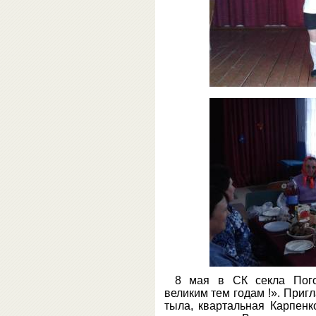
8 мая в СК секла Пого
великим тем годам !». Приг
тыла, квартальная Карпенк