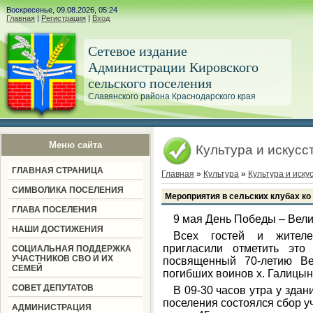
Воскресенье, 09.08.2026, 05:24
Главная
|
Регистрация
|
Вход
Сетевое издание
Администрации Кировского
сельского поселения
Славянского района Краснодарского края
Меню сайта
Культура и искусс
ГЛАВНАЯ СТРАНИЦА
Главная
»
Культура
»
Культура и иску
СИМВОЛИКА ПОСЕЛЕНИЯ
Мероприятия в сельских клубах к
ГЛАВА ПОСЕЛЕНИЯ
9 мая День Победы – Вели
НАШИ ДОСТИЖЕНИЯ
Всех гостей и жителе
пригласили отметить это
СОЦИАЛЬНАЯ ПОДДЕРЖКА
УЧАСТНИКОВ СВО И ИХ
посвященный 70-летию В
СЕМЕЙ
погибших воинов х. Галицын
СОВЕТ ДЕПУТАТОВ
В 09-30 часов утра у зда
поселения состоялся сбор у
АДМИНИСТРАЦИЯ