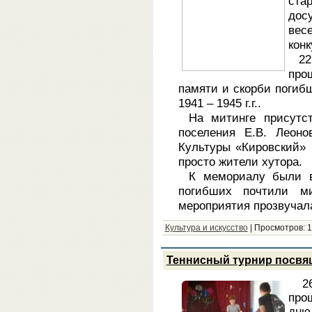
стар
дос
вес
кон
22
про
памяти и скорби погиб
1941 – 1945 г.г..
На митинге присутст
поселения Е.В. Леоно
Культуры «Кировский»
просто жители хутора.
К мемориалу были в
погибших почтили м
мероприятия прозвучала
Культура и искусство
|
Просмотров:
1
Теннисный турнир посвя
2
про
дн