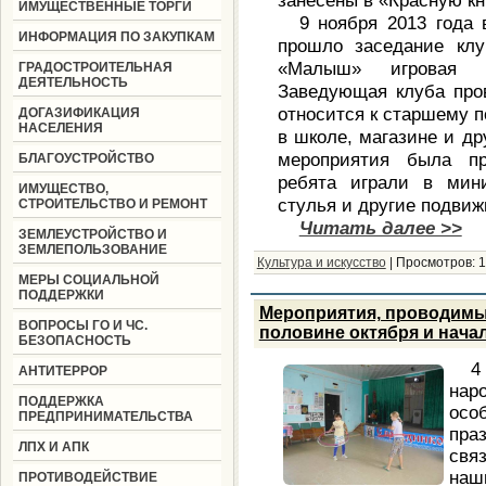
занесены в «Красную кн
ИМУЩЕСТВЕННЫЕ ТОРГИ
9 ноября 2013 года 
ИНФОРМАЦИЯ ПО ЗАКУПКАМ
прошло заседание клу
«Малыш» игровая п
ГРАДОСТРОИТЕЛЬНАЯ
ДЕЯТЕЛЬНОСТЬ
Заведующая клуба пров
относится к старшему п
ДОГАЗИФИКАЦИЯ
НАСЕЛЕНИЯ
в школе, магазине и др
мероприятия была пр
БЛАГОУСТРОЙСТВО
ребята играли в мин
ИМУЩЕСТВО,
стулья и другие подвиж
СТРОИТЕЛЬСТВО И РЕМОНТ
Читать далее >>
ЗЕМЛЕУСТРОЙСТВО И
ЗЕМЛЕПОЛЬЗОВАНИЕ
Культура и искусство
|
Просмотров:
1
МЕРЫ СОЦИАЛЬНОЙ
ПОДДЕРЖКИ
Мероприятия, проводимы
ВОПРОСЫ ГО И ЧС.
половине октября и начал
БЕЗОПАСНОСТЬ
4
АНТИТЕРРОР
наро
ПОДДЕРЖКА
осо
ПРЕДПРИНИМАТЕЛЬСТВА
пра
ЛПХ И АПК
свя
наш
ПРОТИВОДЕЙСТВИЕ