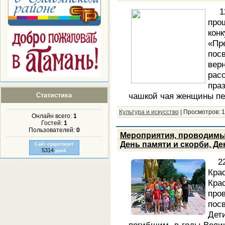
1
про
кон
«П
пос
ве
рас
праз
чашкой чая женщины пе
Статистика
Культура и искусство
|
Просмотров:
1
Онлайн всего:
1
Гостей:
1
Пользователей:
0
Мероприятия, проводимы
День памяти и скорби, Д
Сайт существует
5314
дней
2
Кра
Кр
пр
пос
Дет