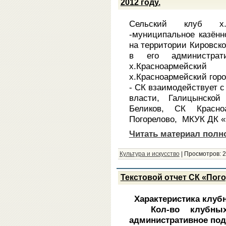
2012 году.
Сельский клуб х.
-муниципальное казённ
на территории Кировско
в его администра
х.Красноармейски
х.Красноармейский горо
- СК взаимодействует с
власти, Галицынской
Беликов, СК Красно
Погорелово, МКУК ДК 
Читать материал полн
Культура и искусство
|
Просмотров:
2
Текстовой отчет СК «Пого
Характеристика клуб
Кол-во клубных 
административное по