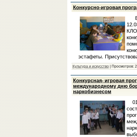
Конкурсно-игровая прог
12.
КЛО
кон
пом
кон
эстафеты. Присутствова
Культура и искусство
|
Просмотров:
2
Конкурсная- игровая пр
международному дню бор
наркобизнесом
0
сос
пр
ме
нар
выб