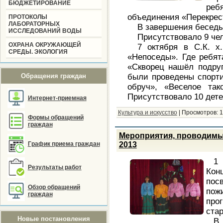
БЮДЖЕТИРОВАНИЕ
реб
объединения «Перекрес
ПРОТОКОЛЫ
ЛАБОРАТОРНЫХ
В завершения беседы
ИССЛЕДОВАНИЙ ВОДЫ
Присутствовало 9 чел
ОХРАНА ОКРУЖАЮЩЕЙ
7 октября в С.К. 
СРЕДЫ. ЭКОЛОГИЯ
«Непоседы». Где ребят
«Скворец нашёл подру
Обращения граждан
были проведены спорти
обруч», «Веселое так
Присутствовало 10 дете
Интернет-приемная
Культура и искусство
|
Просмотров:
1
Формы обращений
граждан
Мероприятия, проводимы
График приема граждан
2013
1 
Результаты работ
Кон
пос
Обзор обращений
по
граждан
пр
ста
Новые постановления
В