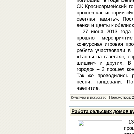
погибшим в годы Велик
СК Красноармейский гор
прошел час истории «Бы
светлая память». Пос
венки и цветы к обелиск
27 июня 2013 года 
прошло мероприяти
конкурсная игровая пр
ребята участвовали в 
«Танцы на газетах», с
шишки» и других. В 
городок – 2 прошел к
Так же проводились р
песни, танцевали. По
чаепитие.
Культура и искусство
|
Просмотров:
2
Работа сельских домов к
1
про