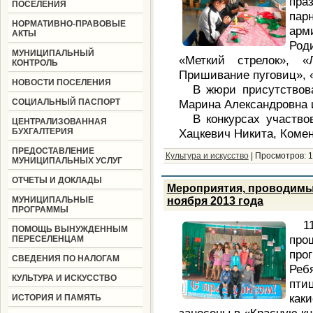
пра
ПОСЕЛЕНИЯ
пар
НОРМАТИВНО-ПРАВОВЫЕ
арм
АКТЫ
Род
МУНИЦИПАЛЬНЫЙ
«Меткий стрелок», «
КОНТРОЛЬ
Пришивание пуговиц», «
НОВОСТИ ПОСЕЛЕНИЯ
В жюри присутствов
СОЦИАЛЬНЫЙ ПАСПОРТ
Марина Александровна 
В конкурсах участво
ЦЕНТРАЛИЗОВАННАЯ
БУХГАЛТЕРИЯ
Хацкевич Никита, Комен
ПРЕДОСТАВЛЕНИЕ
Культура и искусство
|
Просмотров:
1
МУНИЦИПАЛЬНЫХ УСЛУГ
ОТЧЕТЫ И ДОКЛАДЫ
Мероприятия, проводимы
МУНИЦИПАЛЬНЫЕ
ноября 2013 года
ПРОГРАММЫ
1
ПОМОЩЬ ВЫНУЖДЕННЫМ
про
ПЕРЕСЕЛЕНЦАМ
про
СВЕДЕНИЯ ПО НАЛОГАМ
Реб
КУЛЬТУРА И ИСКУССТВО
пти
как
ИСТОРИЯ И ПАМЯТЬ