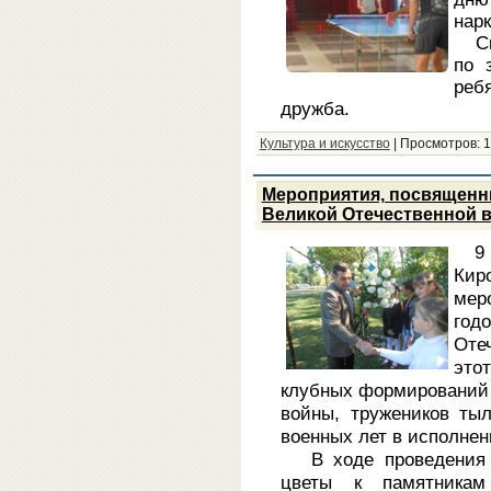
нар
С
по 
реб
дружба.
Культура и искусство
|
Просмотров:
1
Мероприятия, посвященн
Великой Отечественной во
9
Кир
мер
год
Оте
это
клубных формирований 
войны, тружеников ты
военных лет в исполнен
В ходе проведения м
цветы к памятникам