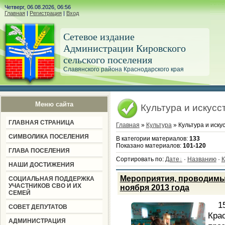
Четверг, 06.08.2026, 06:56
Главная
|
Регистрация
|
Вход
Сетевое издание
Администрации Кировского
сельского поселения
Славянского района Краснодарского края
Меню сайта
Культура и искусс
ГЛАВНАЯ СТРАНИЦА
Главная
»
Культура
» Культура и иску
СИМВОЛИКА ПОСЕЛЕНИЯ
В категории материалов
:
133
Показано материалов
:
101-120
ГЛАВА ПОСЕЛЕНИЯ
Сортировать по
:
Дате
·
Названию
·
К
НАШИ ДОСТИЖЕНИЯ
Мероприятия, проводимы
СОЦИАЛЬНАЯ ПОДДЕРЖКА
УЧАСТНИКОВ СВО И ИХ
ноября 2013 года
СЕМЕЙ
1
СОВЕТ ДЕПУТАТОВ
Кра
АДМИНИСТРАЦИЯ