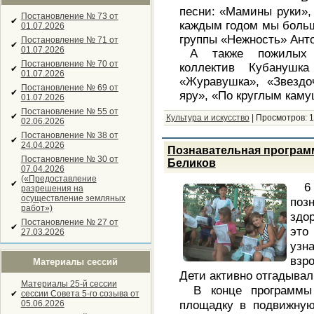
песни: «Мамины руки»,
Постановление № 73 от
✔
каждым годом мы больш
01.07.2026
группы «Нежность» Ант
Постановление № 71 от
✔
01.07.2026
А также пожилых 
Постановление № 70 от
коллектив Кубанушка
✔
01.07.2026
«Журавушка», «Звездо
Постановление № 69 от
✔
яру», «По круглым кам
01.07.2026
Постановление № 55 от
✔
Культура и искусство
|
Просмотров:
1
02.06.2026
Постановление № 38 от
✔
24.04.2026
Познавательная программ
Постановление № 30 от
Беликов
07.04.2026
(«Предоставление
✔
6
разрешения на
осуществление земляных
по
работ»)
здо
Постановление № 27 от
✔
это
27.03.2026
узн
взр
Материалы сессий
Дети активно отгадывал
Материалы 25-й сессии
В конце программы
✔
сессии Совета 5-го созыва от
площадку в подвижную
05.06.2026