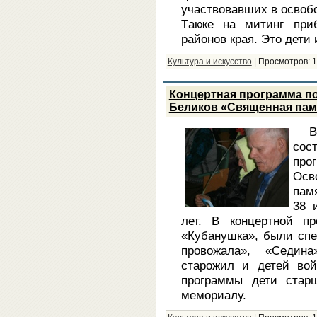
участвовавших в освоб
акже на митинг при
Т
районов края. Это дети
Культура и искусство
|
Просмотров:
1
Концертная программа п
Беликов «Священная пам
В
сос
пр
Осв
пам
38 
лет. В концертной пр
«Кубанушка», были спе
провожала», «Седина
старожил и детей вой
программы дети старш
мемориалу.