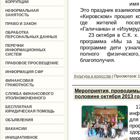
КОРРУПЦИИ
имя
Это праздник взаимопо
НЕФОРМАЛЬНАЯ
ЗАНЯТОСТЬ
«Кировском» прошел ко
где жителей посел
ПРАВО И ЗАКОН
«Галичанка» и «Изумруд
ОБРАБОТКА
23 октября в С.К. х
ПЕРСОНАЛЬНЫХ ДАННЫХ
программа «Мы за з
ПЕРЕЧНИ
программе дети узнал
ИНФОРМАЦИОННЫХ
полного физическог
СИСТЕМ
благополучия.
ПРАВОВОЕ ПРОСВЕЩЕНИЕ
ИНФОРМАЦИЯ СФР
Культура и искусство
|
Просмотров:
1
ФИНАНСОВАЯ
ГРАМОТНОСТЬ
Мероприятия, проводимы
СЛУЖБА ФИНАНСОВОГО
половине октября 2013 г
УПОЛНОМОЧЕННОГО
1
БЕСПЛАТНАЯ
ЮРИДИЧЕСКАЯ ПОМОЩЬ
инф
дл
ОБЪЯВЛЕНИЯ
про
ВАКАНСИИ
зд
ИНИЦИАТИВНОЕ
мер