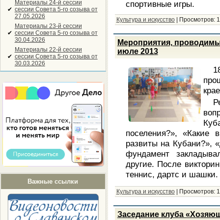
Материалы 24-й сессии
спортивные игры.
✔
сессии Совета 5-го созыва от
27.05.2026
Культура и искусство
|
Просмотров:
1
Материалы 23-й сессии
✔
сессии Совета 5-го созыва от
30.04.2026
Мероприятия, проводимы
Материалы 22-й сессии
июле 2013
✔
сессии Совета 5-го созыва от
30.03.2026
1
про
крае
Р
воп
Куб
поселения?», «Какие 
развиты на Кубани?», «
фундамент закладыва
другие. После викторин
теннис, дартс и шашки.
Важные ссылки
Культура и искусство
|
Просмотров:
1
Заседание клуба «Хозяюш