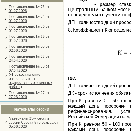
- размер ставк
Постановление № 73 от
✔
Центральным банком Россий
01.07.2026
определяемый с учетом коэ
Постановление № 71 от
✔
01.07.2026
ДП - количество дней просро
Постановление № 70 от
✔
8. Коэффициент К определяе
01.07.2026
Постановление № 69 от
✔
01.07.2026
Постановление № 55 от
✔
02.06.2026
Постановление № 38 от
✔
24.04.2026
Постановление № 30 от
07.04.2026
(«Предоставление
✔
где:
разрешения на
осуществление земляных
ДП - количество дней просро
работ»)
Постановление № 27 от
ДК - срок исполнения обязат
✔
27.03.2026
При К, равном 0 - 50 проц
каждый день просрочки 
Материалы сессий
рефинансирования, ус
Российской Федерации на да
Материалы 25-й сессии
✔
сессии Совета 5-го созыва от
При К, равном 50 - 100 про
05.06.2026
каждый день просрочки 