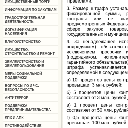
Правилами.
ИМУЩЕСТВЕННЫЕ ТОРГИ
3. Размер штрафа устанав
ИНФОРМАЦИЯ ПО ЗАКУПКАМ
фиксированной суммы, 
ГРАДОСТРОИТЕЛЬНАЯ
контракта или ее знач
ДЕЯТЕЛЬНОСТЬ
предусмотренных Федерал
сфере закупок товаров
ДОГАЗИФИКАЦИЯ
НАСЕЛЕНИЯ
государственных и муниципал
4. За ненадлежащее испо
БЛАГОУСТРОЙСТВО
подрядчиком) обязательс
ИМУЩЕСТВО,
исключением просрочки и
СТРОИТЕЛЬСТВО И РЕМОНТ
(подрядчиком, исполнит
ЗЕМЛЕУСТРОЙСТВО И
гарантийного обязательства
ЗЕМЛЕПОЛЬЗОВАНИЕ
штрафа устанавливает
определяемой в следующем 
МЕРЫ СОЦИАЛЬНОЙ
ПОДДЕРЖКИ
а) 10 процентов цены контр
превышает 3 млн. рублей;
ВОПРОСЫ ГО И ЧС.
БЕЗОПАСНОСТЬ
б) 5 процентов цены конт
составляет от 3 млн. рублей 
АНТИТЕРРОР
в) 1 процент цены контр
ПОДДЕРЖКА
ПРЕДПРИНИМАТЕЛЬСТВА
составляет от 50 млн. рублей
г) 0,5 процента цены конт
ЛПХ И АПК
превышает 100 млн. рублей.
ПРОТИВОДЕЙСТВИЕ