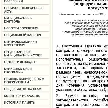
ПОСЕЛЕНИЯ
(подрядчиком, ис
предусмо
НОРМАТИВНО-ПРАВОВЫЕ
АКТЫ
(
Смотреть постановление
"Об у
МУНИЦИПАЛЬНЫЙ
в случае ненадлежащег
КОНТРОЛЬ
(подрядчиком, исполнителем)
(за исключением просроч
НОВОСТИ ПОСЕЛЕНИЯ
поставщиком (подрядчи
начисляемой за каждый день пр
исполнителем) обязател
СОЦИАЛЬНЫЙ ПАСПОРТ
ЦЕНТРАЛИЗОВАННАЯ
БУХГАЛТЕРИЯ
1. Настоящие Правила ус
контракте фиксированног
ПРЕДОСТАВЛЕНИЕ
ненадлежащее исполнение з
МУНИЦИПАЛЬНЫХ УСЛУГ
исполнителем) обязате
ОТЧЕТЫ И ДОКЛАДЫ
обязательства (за исключен
заказчиком, поставщиком (
МУНИЦИПАЛЬНЫЕ
размера пени, начисляемой
ПРОГРАММЫ
поставщиком (подрядчик
ПОМОЩЬ ВЫНУЖДЕННЫМ
предусмотренного контракт
ПЕРЕСЕЛЕНЦАМ
дня истечения установле
СВЕДЕНИЯ ПО НАЛОГАМ
указанного обязательства (д
2. Размер штрафа, оп
КУЛЬТУРА И ИСКУССТВО
законодательства Россий
ИСТОРИЯ И ПАМЯТЬ
контракте в фиксированно