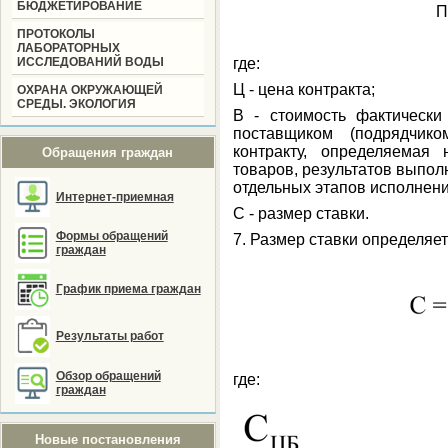
БЮДЖЕТИРОВАНИЕ
П
ПРОТОКОЛЫ
ЛАБОРАТОРНЫХ
ИССЛЕДОВАНИЙ ВОДЫ
где:
Ц - цена контракта;
ОХРАНА ОКРУЖАЮЩЕЙ
СРЕДЫ. ЭКОЛОГИЯ
В - стоимость фактически
поставщиком (подрядчико
контракту, определяемая
Обращения граждан
товаров, результатов выполн
отдельных этапов исполнени
Интернет-приемная
С - размер ставки.
Формы обращений
7. Размер ставки определяе
граждан
График приема граждан
Результаты работ
Обзор обращений
где:
граждан
Новые постановления