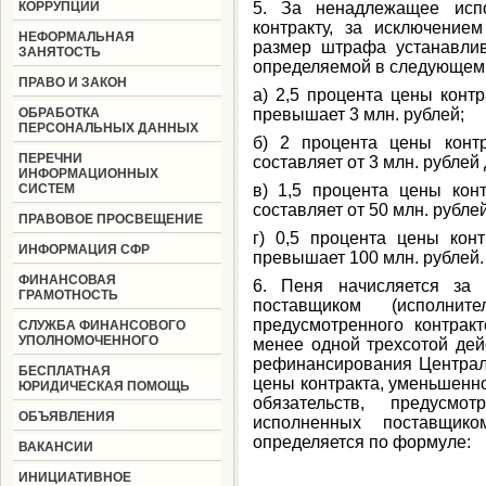
КОРРУПЦИИ
5. За ненадлежащее испо
контракту, за исключением
НЕФОРМАЛЬНАЯ
размер штрафа устанавли
ЗАНЯТОСТЬ
определяемой в следующем 
ПРАВО И ЗАКОН
а) 2,5 процента цены контр
ОБРАБОТКА
превышает 3 млн. рублей;
ПЕРСОНАЛЬНЫХ ДАННЫХ
б) 2 процента цены контр
ПЕРЕЧНИ
составляет от 3 млн. рублей 
ИНФОРМАЦИОННЫХ
СИСТЕМ
в) 1,5 процента цены конт
составляет от 50 млн. рублей
ПРАВОВОЕ ПРОСВЕЩЕНИЕ
г) 0,5 процента цены конт
ИНФОРМАЦИЯ СФР
превышает 100 млн. рублей.
ФИНАНСОВАЯ
6. Пеня начисляется за 
ГРАМОТНОСТЬ
поставщиком (исполните
предусмотренного контрак
СЛУЖБА ФИНАНСОВОГО
УПОЛНОМОЧЕННОГО
менее одной трехсотой де
рефинансирования Централ
БЕСПЛАТНАЯ
цены контракта, уменьшенн
ЮРИДИЧЕСКАЯ ПОМОЩЬ
обязательств, предусмо
ОБЪЯВЛЕНИЯ
исполненных поставщико
определяется по формуле:
ВАКАНСИИ
ИНИЦИАТИВНОЕ