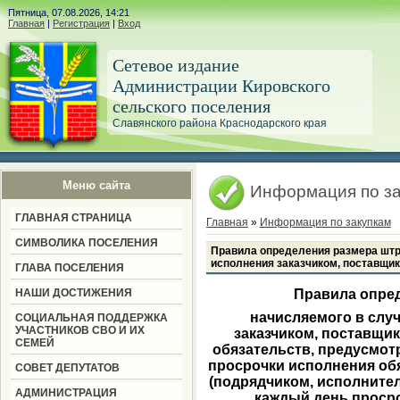
Пятница, 07.08.2026, 14:21
Главная
|
Регистрация
|
Вход
Сетевое издание
Администрации Кировского
сельского поселения
Славянского района Краснодарского края
Меню сайта
Информация по за
ГЛАВНАЯ СТРАНИЦА
Главная
»
Информация по закупкам
СИМВОЛИКА ПОСЕЛЕНИЯ
Правила определения размера штр
исполнения заказчиком, поставщи
ГЛАВА ПОСЕЛЕНИЯ
НАШИ ДОСТИЖЕНИЯ
Правила опре
начисляемого в слу
СОЦИАЛЬНАЯ ПОДДЕРЖКА
УЧАСТНИКОВ СВО И ИХ
заказчиком, поставщи
СЕМЕЙ
обязательств, предусмот
просрочки исполнения об
СОВЕТ ДЕПУТАТОВ
(подрядчиком, исполнител
АДМИНИСТРАЦИЯ
каждый день проср