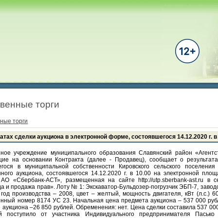
венные торги
ные торги
тах сделки аукциона в электронной форме, состоявшегося 14.12.2020 г. в
ное учреждение муниципального образования Славянский район «Агентс
щие на основании Контракта (далее - Продавец), сообщает о результат
гося в муниципальной собственности Кировского сельского поселения
ного аукциона, состоявшегося 14.12.2020 г. в 10.00 на электронной пло
АО «Сбербанк-АСТ», размещенная на сайте http://utp.sberbank-ast.ru в с
а и продажа прав». Лоту № 1: Экскаватор-Бульдозер-погрузчик ЭБП-7, завод
год производства – 2008, цвет – желтый, мощность двигателя, кВт (л.с.) 60
енный номер 8174 УС 23. Начальная цена предмета аукциона – 537 000 руб
» аукциона –26 850 рублей. Обременения: нет. Цена сделки составила 537 00
 поступило от участника Индивидуального предпринимателя Пасько