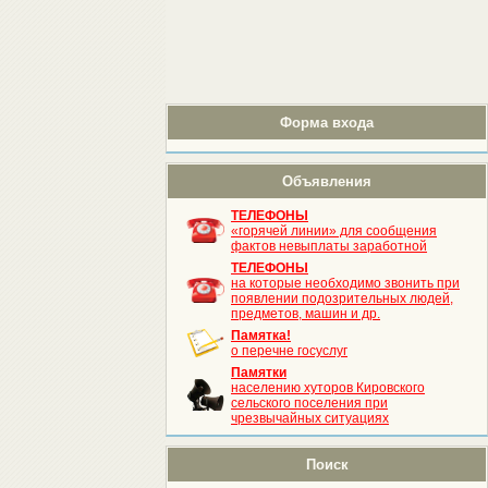
Форма входа
Объявления
ТЕЛЕФОНЫ
«горячей линии» для сообщения
фактов невыплаты заработной
ТЕЛЕФОНЫ
на которые необходимо звонить при
появлении подозрительных людей,
предметов, машин и др.
Памятка!
о перечне госуслуг
Памятки
населению хуторов Кировского
сельского поселения при
чрезвычайных ситуациях
Поиск