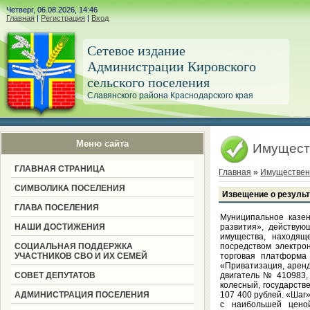
Четверг, 06.08.2026, 14:46
Главная
|
Регистрация
|
Вход
Сетевое издание
Администрации Кировского
сельского поселения
Славянского района Краснодарского края
Меню сайта
Имущест
ГЛАВНАЯ СТРАНИЦА
Главная
»
Имуществен
СИМВОЛИКА ПОСЕЛЕНИЯ
Извещение о результа
ГЛАВА ПОСЕЛЕНИЯ
Муниципальное казен
НАШИ ДОСТИЖЕНИЯ
развития», действую
имущества, находяще
СОЦИАЛЬНАЯ ПОДДЕРЖКА
посредством электрон
УЧАСТНИКОВ СВО И ИХ СЕМЕЙ
торговая платформа 
«Приватизация, аренд
СОВЕТ ДЕПУТАТОВ
двигатель № 410983, 
колесный, государств
АДМИНИСТРАЦИЯ ПОСЕЛЕНИЯ
107 400 рублей. «Шаг
с наибольшей ценой