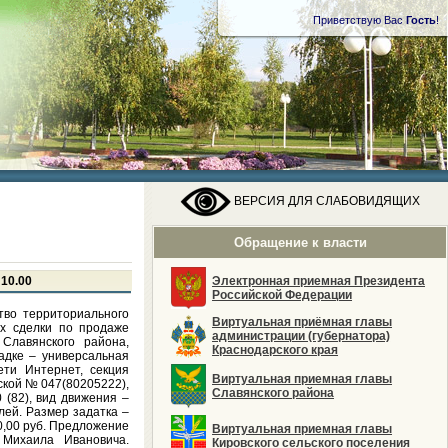
Приветствую Вас
Гость
!
ВЕРСИЯ ДЛЯ СЛАБОВИДЯЩИХ
Обращение к власти
 10.00
Электронная приемная Президента
Российской Федерации
тво территориального
Виртуальная приёмная главы
ах сделки по продаже
администрации (губернатора)
 Славянского района,
Краснодарского края
щадке – универсальная
ети Интернет, секция
Виртуальная приемная главы
ской № 047(80205222),
Славянского района
 (82), вид движения –
лей. Размер задатка –
0,00 руб. Предложение
Виртуальная приемная главы
 Михаила Ивановича.
Кировского сельского поселения