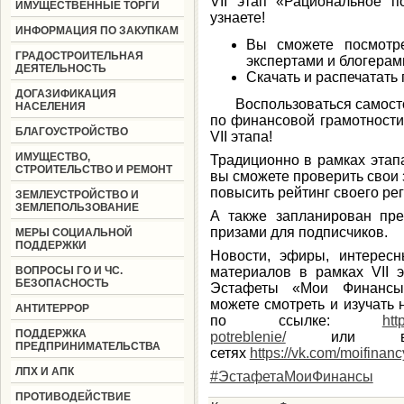
VII этап «Рациональное 
ИМУЩЕСТВЕННЫЕ ТОРГИ
узнаете!
ИНФОРМАЦИЯ ПО ЗАКУПКАМ
Вы сможете посмотр
ГРАДОСТРОИТЕЛЬНАЯ
экспертами и блогерам
ДЕЯТЕЛЬНОСТЬ
Скачать и распечатать 
ДОГАЗИФИКАЦИЯ
Воспользоваться самостоя
НАСЕЛЕНИЯ
по финансовой грамотности
БЛАГОУСТРОЙСТВО
VII этапа!
ИМУЩЕСТВО,
Традиционно в рамках этапа
СТРОИТЕЛЬСТВО И РЕМОНТ
вы сможете проверить свои 
повысить рейтинг своего рег
ЗЕМЛЕУСТРОЙСТВО И
ЗЕМЛЕПОЛЬЗОВАНИЕ
А также запланирован пре
призами для подписчиков.
МЕРЫ СОЦИАЛЬНОЙ
ПОДДЕРЖКИ
Новости, эфиры, интерес
ВОПРОСЫ ГО И ЧС.
материалов в рамках VII э
БЕЗОПАСНОСТЬ
Эстафеты «Мои Финансы
можете смотреть и изучать
АНТИТЕРРОР
по ссылке:
htt
ПОДДЕРЖКА
potreblenie/
или в оф
ПРЕДПРИНИМАТЕЛЬСТВА
сетях
https://vk.com/moifinanc
ЛПХ И АПК
#ЭстафетаМоиФинансы
ПРОТИВОДЕЙСТВИЕ