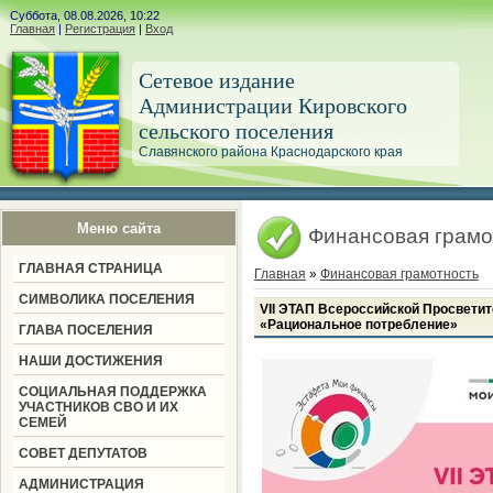
Суббота, 08.08.2026, 10:22
Главная
|
Регистрация
|
Вход
Сетевое издание
Администрации Кировского
сельского поселения
Славянского района Краснодарского края
Меню сайта
Финансовая грамо
ГЛАВНАЯ СТРАНИЦА
Главная
»
Финансовая грамотность
СИМВОЛИКА ПОСЕЛЕНИЯ
VII ЭТАП Всероссийской Просве
«Рациональное потребление»
ГЛАВА ПОСЕЛЕНИЯ
НАШИ ДОСТИЖЕНИЯ
СОЦИАЛЬНАЯ ПОДДЕРЖКА
УЧАСТНИКОВ СВО И ИХ
СЕМЕЙ
СОВЕТ ДЕПУТАТОВ
АДМИНИСТРАЦИЯ