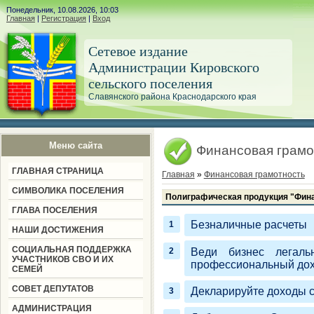
Понедельник, 10.08.2026, 10:03
Главная
|
Регистрация
|
Вход
Сетевое издание
Администрации Кировского
сельского поселения
Славянского района Краснодарского края
Меню сайта
Финансовая грамо
ГЛАВНАЯ СТРАНИЦА
Главная
»
Финансовая грамотность
СИМВОЛИКА ПОСЕЛЕНИЯ
Полиграфическая продукция "Фин
ГЛАВА ПОСЕЛЕНИЯ
Безналичные расчеты
НАШИ ДОСТИЖЕНИЯ
СОЦИАЛЬНАЯ ПОДДЕРЖКА
Веди бизнес легаль
УЧАСТНИКОВ СВО И ИХ
профессиональный дох
СЕМЕЙ
СОВЕТ ДЕПУТАТОВ
Декларируйте доходы 
АДМИНИСТРАЦИЯ