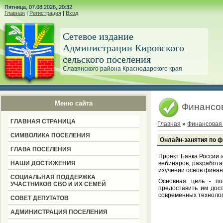
Пятница, 07.08.2026, 20:32
Главная
|
Регистрация
|
Вход
Сетевое издание
Администрации Кировского
сельского поселения
Славянского района Краснодарского края
Меню сайта
Финансо
ГЛАВНАЯ СТРАНИЦА
Главная
»
Финансовая
СИМВОЛИКА ПОСЕЛЕНИЯ
Онлайн-занятия по ф
ГЛАВА ПОСЕЛЕНИЯ
Проект Банка России 
НАШИ ДОСТИЖЕНИЯ
вебинаров, разработа
изучении основ финан
СОЦИАЛЬНАЯ ПОДДЕРЖКА
Основная цель - п
УЧАСТНИКОВ СВО И ИХ СЕМЕЙ
предоставить им дос
современных технолог
СОВЕТ ДЕПУТАТОВ
АДМИНИСТРАЦИЯ ПОСЕЛЕНИЯ