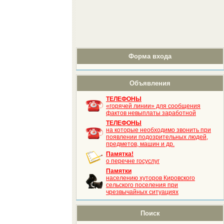
Форма входа
Объявления
ТЕЛЕФОНЫ
«горячей линии» для сообщения
фактов невыплаты заработной
ТЕЛЕФОНЫ
на которые необходимо звонить при
появлении подозрительных людей,
предметов, машин и др.
Памятка!
о перечне госуслуг
Памятки
населению хуторов Кировского
сельского поселения при
чрезвычайных ситуациях
Поиск