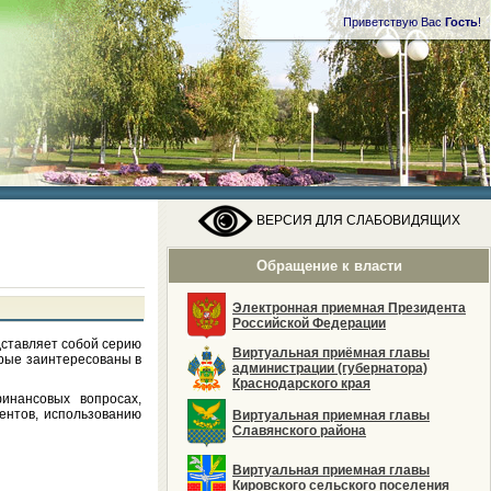
Приветствую Вас
Гость
!
ВЕРСИЯ ДЛЯ СЛАБОВИДЯЩИХ
Обращение к власти
Электронная приемная Президента
Российской Федерации
дставляет собой серию
Виртуальная приёмная главы
орые заинтересованы в
администрации (губернатора)
Краснодарского края
нансовых вопросах,
ентов, использованию
Виртуальная приемная главы
Славянского района
Виртуальная приемная главы
Кировского сельского поселения