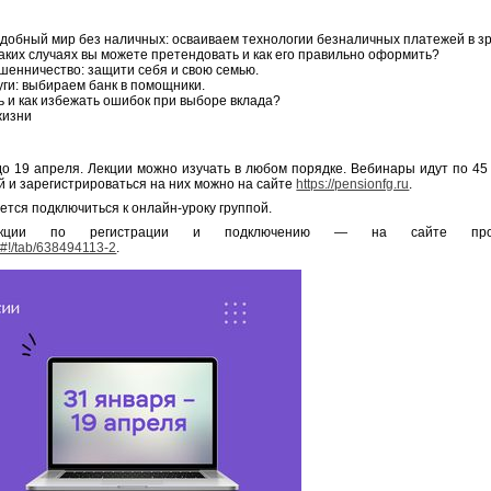
добный мир без наличных: осваиваем технологии безналичных платежей в зр
каких случаях вы можете претендовать и как его правильно оформить?
енничество: защити себя и свою семью.
уги: выбираем банк в помощники.
ь и как избежать ошибок при выборе вклада?
жизни
о 19 апреля. Лекции можно изучать в любом порядке. Вебинары идут по 45
 и зарегистрироваться на них можно на сайте
https://pensionfg.ru
.
тся подключиться к онлайн-уроку группой.
рукции по регистрации и подключению — на сайте про
lp#!/tab/638494113-2
.