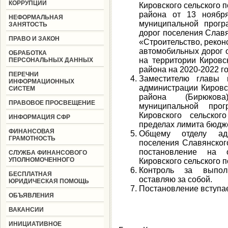
КОРРУПЦИИ
Кировского сельского 
района от 13 нояб
НЕФОРМАЛЬНАЯ
муниципальной прогр
ЗАНЯТОСТЬ
дорог поселения Слав
ПРАВО И ЗАКОН
«Строительство, рекон
автомобильных дорог 
ОБРАБОТКА
на территории Кировс
ПЕРСОНАЛЬНЫХ ДАННЫХ
района на 2020-2022 го
ПЕРЕЧНИ
Заместителю главы 
ИНФОРМАЦИОННЫХ
администрации Кировс
СИСТЕМ
района (Бирюкова
ПРАВОВОЕ ПРОСВЕЩЕНИЕ
муниципальной про
Кировского сельско
ИНФОРМАЦИЯ СФР
пределах лимита бюдж
ФИНАНСОВАЯ
Общему отделу адм
ГРАМОТНОСТЬ
поселения Славянского
постановление на 
СЛУЖБА ФИНАНСОВОГО
УПОЛНОМОЧЕННОГО
Кировского сельского п
Контроль за выпол
БЕСПЛАТНАЯ
оставляю за собой.
ЮРИДИЧЕСКАЯ ПОМОЩЬ
Постановление вступает
ОБЪЯВЛЕНИЯ
ВАКАНСИИ
ИНИЦИАТИВНОЕ