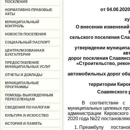
ПОСЕЛЕНИЯ
от
04.06.
2020 
НОРМАТИВНО-ПРАВОВЫЕ
АКТЫ
ху
МУНИЦИПАЛЬНЫЙ
КОНТРОЛЬ
О внесении изменений
НОВОСТИ ПОСЕЛЕНИЯ
сельского поселения Слав
СОЦИАЛЬНЫЙ ПАСПОРТ
утверждении муниципа
ЦЕНТРАЛИЗОВАННАЯ
ав
БУХГАЛТЕРИЯ
дорог поселения Славянс
ПРЕДОСТАВЛЕНИЕ
«Строительство, реко
МУНИЦИПАЛЬНЫХ УСЛУГ
автомобильных дорог общ
ОТЧЕТЫ И ДОКЛАДЫ
МУНИЦИПАЛЬНЫЕ
территории Киро
ПРОГРАММЫ
Славянского р
ПОМОЩЬ ВЫНУЖДЕННЫМ
ПЕРЕСЕЛЕНЦАМ
В соответствии с 
СВЕДЕНИЯ ПО НАЛОГАМ
муниципальных целевых пр
администрации Кировского
КУЛЬТУРА И ИСКУССТВО
2020 года №22 постановляю
ИСТОРИЯ И ПАМЯТЬ
Преамбулу постано