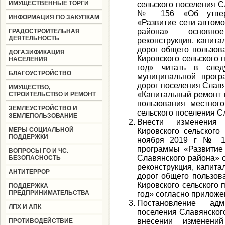
ИМУЩЕСТВЕННЫЕ ТОРГИ
сельского поселения С
№ 156 «Об утверж
ИНФОРМАЦИЯ ПО ЗАКУПКАМ
«Развитие сети автом
района» основное
ГРАДОСТРОИТЕЛЬНАЯ
ДЕЯТЕЛЬНОСТЬ
реконструкция, капит
дорог общего пользов
ДОГАЗИФИКАЦИЯ
Кировского сельского 
НАСЕЛЕНИЯ
год» читать в след
БЛАГОУСТРОЙСТВО
муниципальной прогр
дорог поселения Слав
ИМУЩЕСТВО,
«Капитальный ремонт 
СТРОИТЕЛЬСТВО И РЕМОНТ
пользования местног
ЗЕМЛЕУСТРОЙСТВО И
сельского поселения С
ЗЕМЛЕПОЛЬЗОВАНИЕ
Внести изменения 
МЕРЫ СОЦИАЛЬНОЙ
Кировского сельского
ПОДДЕРЖКИ
ноября 2019 г № 15
программы «Развитие
ВОПРОСЫ ГО И ЧС.
Славянского района» 
БЕЗОПАСНОСТЬ
реконструкция, капит
АНТИТЕРРОР
дорог общего пользов
Кировского сельского 
ПОДДЕРЖКА
ПРЕДПРИНИМАТЕЛЬСТВА
год» согласно приложе
Постановление адм
ЛПХ И АПК
поселения Славянског
внесении изменени
ПРОТИВОДЕЙСТВИЕ