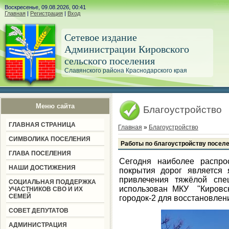
Воскресенье, 09.08.2026, 00:41
Главная
|
Регистрация
|
Вход
Сетевое издание
Администрации Кировского
сельского поселения
Славянского района Краснодарского края
Меню сайта
Благоустройство
ГЛАВНАЯ СТРАНИЦА
Главная
»
Благоустройство
СИМВОЛИКА ПОСЕЛЕНИЯ
Работы по благоустройству посел
ГЛАВА ПОСЕЛЕНИЯ
Сегодня наиболее распро
НАШИ ДОСТИЖЕНИЯ
покрытия дорог является 
привлечения тяжёлой спе
СОЦИАЛЬНАЯ ПОДДЕРЖКА
использован МКУ "Кировск
УЧАСТНИКОВ СВО И ИХ
СЕМЕЙ
городок-2 для восстановлени
СОВЕТ ДЕПУТАТОВ
АДМИНИСТРАЦИЯ