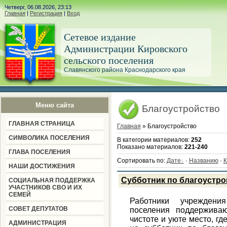
Четверг, 06.08.2026, 23:13
Главная
|
Регистрация
|
Вход
Сетевое издание
Администрации Кировского
сельского поселения
Славянского района Краснодарского края
Меню сайта
Благоустройство
ГЛАВНАЯ СТРАНИЦА
Главная
» Благоустройство
СИМВОЛИКА ПОСЕЛЕНИЯ
В категории материалов
:
252
Показано материалов
:
221-240
ГЛАВА ПОСЕЛЕНИЯ
Сортировать по
:
Дате
·
Названию
·
К
НАШИ ДОСТИЖЕНИЯ
Субботник по благоустро
СОЦИАЛЬНАЯ ПОДДЕРЖКА
УЧАСТНИКОВ СВО И ИХ
СЕМЕЙ
Работники учреждения
СОВЕТ ДЕПУТАТОВ
поселения поддержива
чистоте и уюте место, гд
АДМИНИСТРАЦИЯ