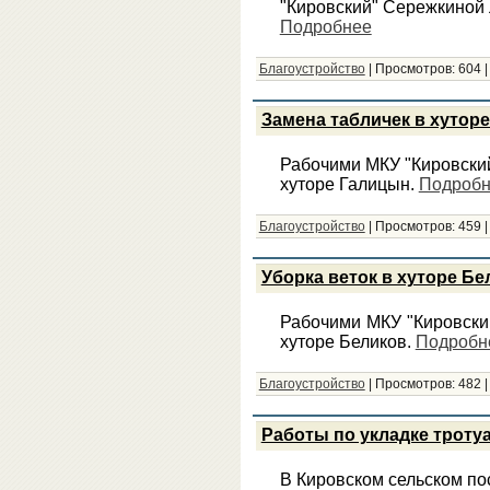
"Кировский" Сережкиной 
Подробнее
Благоустройство
|
Просмотров:
604
Замена табличек в хутор
Рабочими МКУ "Кировский
хуторе Галицын.
Подроб
Благоустройство
|
Просмотров:
459
Уборка веток в хуторе Бе
Рабочими МКУ "Кировски
хуторе Беликов.
Подробн
Благоустройство
|
Просмотров:
482
Работы по укладке троту
В Кировском сельском по