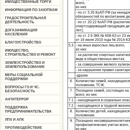
ИМУЩЕСТВЕННЫЕ ТОРГИ
всего,
из них:
ИНФОРМАЦИЯ ПО ЗАКУПКАМ
- по ст. 5.35 КоАП РФ (за нена
обязанностей по воспитанию де
ГРАДОСТРОИТЕЛЬНАЯ
ДЕЯТЕЛЬНОСТЬ
- по ст. 20.22 КоАП РФ (распитие
спиртсодержащей продукции дет
ДОГАЗИФИКАЦИЯ
лет);
НАСЕЛЕНИЯ
- по ст. 2.9 ЗКК № 608-КЗ от 23 
от 16 июля 2010 года № 2014-КЗ
БЛАГОУСТРОЙСТВО
5.3.
- на иных взрослых лиц всего,
из них:
ИМУЩЕСТВО,
СТРОИТЕЛЬСТВО И РЕМОНТ
- за распитие спиртных напитко
виде в общественных местах;
ЗЕМЛЕУСТРОЙСТВО И
- за совершение мелкого хулига
ЗЕМЛЕПОЛЬЗОВАНИЕ
- за нарушение правил санитар
МЕРЫ СОЦИАЛЬНОЙ
-другие
ПОДДЕРЖКИ
6.
Количество семей, находящихся
положении, ТСЖ.
ВОПРОСЫ ГО И ЧС.
7.
Посещено семей, состоящих на 
БЕЗОПАСНОСТЬ
всего, из них:
АНТИТЕРРОР
7.1.
- находящихся в социально опа
7.2.
- находящихся в трудной жизне
ПОДДЕРЖКА
8.
Количество детей, находящихся
ПРЕДПРИНИМАТЕЛЬСТВА
положении.
ЛПХ И АПК
9.
Посещено несовершеннолетних,
профилактических учетах всего,
ПРОТИВОДЕЙСТВИЕ
из них: