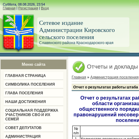
Суббота, 08.08.2026, 23:54
Главная
|
Регистрация
|
Вход
Сетевое издание
Администрации Кировского
сельского поселения
Славянского района Краснодарского края
Меню сайта
Отчеты и доклады
ГЛАВНАЯ СТРАНИЦА
Главная
»
Администрация поселения
СИМВОЛИКА ПОСЕЛЕНИЯ
Отчет о результатах работы штаба 
ГЛАВА ПОСЕЛЕНИЯ
Отчет о результатах р
НАШИ ДОСТИЖЕНИЯ
области организац
общественного порядка
СОЦИАЛЬНАЯ ПОДДЕРЖКА
правонарушений несовер
УЧАСТНИКОВ СВО И ИХ
СЕМЕЙ
поселени
СОВЕТ ДЕПУТАТОВ
№
п/п
АДМИНИСТРАЦИЯ