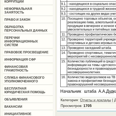
КОРРУПЦИИ
9.1.
- находящихся в социально опа
НЕФОРМАЛЬНАЯ
9.2.
- находящихся в трудной жизне
ЗАНЯТОСТЬ
9.3.
- состоящих на других видах уче
10.
Посещено торговых объектов, 
ПРАВО И ЗАКОН
реализацию пива, алкогольной
продукции в вечернее и ночное 
ОБРАБОТКА
увеселительных и питейных зав
ПЕРСОНАЛЬНЫХ ДАННЫХ
11.
Проведено профилактических б
ПЕРЕЧНИ
12.
Проверено территорий учрежде
ИНФОРМАЦИОННЫХ
спортивных и детских игровых п
СИСТЕМ
13.
Проведено заседаний штаба.
ПРАВОВОЕ ПРОСВЕЩЕНИЕ
14.
Проведено спортивных, тематич
мероприятий с несовершенноле
ИНФОРМАЦИЯ СФР
15.
Количество публикаций в средст
информации на темы «детского»
ФИНАНСОВАЯ
безнадзорности и правонаруше
ГРАМОТНОСТЬ
несовершеннолетних.
16.
Количество видеороликов на ТВ
СЛУЖБА ФИНАНСОВОГО
закона и профилактики безнадз
УПОЛНОМОЧЕННОГО
правонарушений несовершенно
БЕСПЛАТНАЯ
Начальник штаба А.А.Дудк
ЮРИДИЧЕСКАЯ ПОМОЩЬ
ОБЪЯВЛЕНИЯ
Категория
:
Отчеты и доклады
|
Просмотров
:
1705
ВАКАНСИИ
ИНИЦИАТИВНОЕ