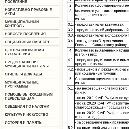
1.
Количество проведенных рейдо
ПОСЕЛЕНИЯ
2.
Количество сформированных ре
НОРМАТИВНО-ПРАВОВЫЕ
3.
Количество участников принявш
АКТЫ
мероприятиях всего,
из них:
МУНИЦИПАЛЬНЫЙ
3.1.
- представителей казачества;
КОНТРОЛЬ
3.2.
- представителей добровольно
НОВОСТИ ПОСЕЛЕНИЯ
3.3.
- представителей молодежного 
3.4.
- сотрудников Отдела министер
СОЦИАЛЬНЫЙ ПАСПОРТ
России по Славянскому району.
ЦЕНТРАЛИЗОВАННАЯ
4.
Количество выявленных нарушит
БУХГАЛТЕРИЯ
всего, из них:
4.1.
- передано родителям или ины
ПРЕДОСТАВЛЕНИЕ
представителям
МУНИЦИПАЛЬНЫХ УСЛУГ
4.2.
- помещено в учреждения, ока
или социальную помощь
ОТЧЕТЫ И ДОКЛАДЫ
5.
Составлено административных п
МУНИЦИПАЛЬНЫЕ
из них:
ПРОГРАММЫ
5.1.
- на несовершеннолетних всего,
из них:
ПОМОЩЬ ВЫНУЖДЕННЫМ
- по ст. 20.1 КоАП РФ (мелкое ху
ПЕРЕСЕЛЕНЦАМ
- по ст. 20.20 КоАП РФ (распитие
СВЕДЕНИЯ ПО НАЛОГАМ
спиртсодержащей продукции в о
- по ст. 20.21 КоАП РФ (появле
КУЛЬТУРА И ИСКУССТВО
в пьяном виде);
- за совершение иных правона
ИСТОРИЯ И ПАМЯТЬ
5.2.
- на родителей или иных закон