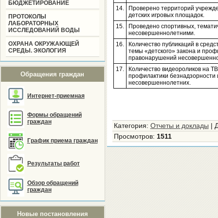
БЮДЖЕТИРОВАНИЕ
14.
Проверено территорий учрежде
детских игровых площадок.
ПРОТОКОЛЫ
ЛАБОРАТОРНЫХ
15.
Проведено спортивных, тематич
ИССЛЕДОВАНИЙ ВОДЫ
несовершеннолетними.
ОХРАНА ОКРУЖАЮЩЕЙ
16.
Количество публикаций в сред
СРЕДЫ. ЭКОЛОГИЯ
темы «детского» закона и проф
правонарушений несовершенно
17.
Количество видеороликов на ТВ
Обращения граждан
профилактики безнадзорности
несовершеннолетних.
Интернет-приемная
Формы обращений
граждан
Категория
:
Отчеты и доклады
|
Просмотров
:
1511
График приема граждан
Результаты работ
Обзор обращений
граждан
Новые постановления