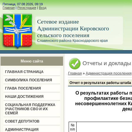
Пятница, 07.08.2026, 09:19
Главная
|
Регистрация
|
Вход
Сетевое издание
Администрации Кировского
сельского поселения
Славянского района Краснодарского края
Меню сайта
Отчеты и доклады
ГЛАВНАЯ СТРАНИЦА
Главная
»
Администрация поселения
СИМВОЛИКА ПОСЕЛЕНИЯ
Отчет о результатах работы штаба 
ГЛАВА ПОСЕЛЕНИЯ
О результатах работы 
НАШИ ДОСТИЖЕНИЯ
профилактике безн
несовершеннолетних Ки
СОЦИАЛЬНАЯ ПОДДЕРЖКА
дек
УЧАСТНИКОВ СВО И ИХ
СЕМЕЙ
СОВЕТ ДЕПУТАТОВ
№
п/п
АДМИНИСТРАЦИЯ