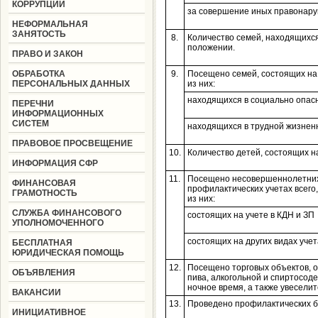
КОРРУПЦИИ
за совершение иных правонар
НЕФОРМАЛЬНАЯ
ЗАНЯТОСТЬ
8.
Количество семей, находящихс
положении.
ПРАВО И ЗАКОН
ОБРАБОТКА
9.
Посещено семей, состоящих на 
ПЕРСОНАЛЬНЫХ ДАННЫХ
из них:
находящихся в социально опас
ПЕРЕЧНИ
ИНФОРМАЦИОННЫХ
СИСТЕМ
находящихся в трудной жизнен
ПРАВОВОЕ ПРОСВЕЩЕНИЕ
10.
Количество детей, состоящих на
ИНФОРМАЦИЯ СФР
11.
Посещено несовершеннолетних
ФИНАНСОВАЯ
профилактических учетах всего,
ГРАМОТНОСТЬ
из них:
СЛУЖБА ФИНАНСОВОГО
состоящих на учете в КДН и ЗП
УПОЛНОМОЧЕННОГО
состоящих на других видах учет
БЕСПЛАТНАЯ
ЮРИДИЧЕСКАЯ ПОМОЩЬ
12.
Посещено торговых объектов,
ОБЪЯВЛЕНИЯ
пива, алкогольной и спиртосод
ночное время, а также увесели
ВАКАНСИИ
13.
Проведено профилактических б
ИНИЦИАТИВНОЕ