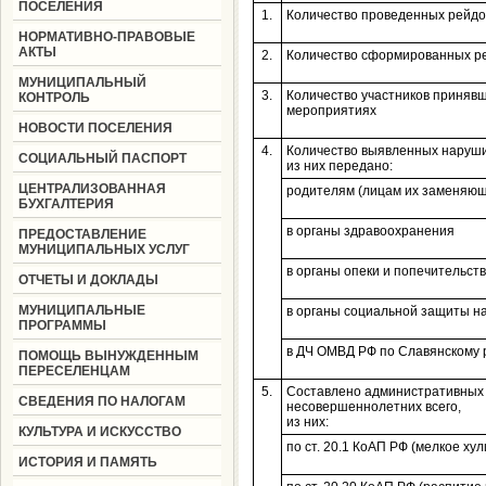
ПОСЕЛЕНИЯ
1.
Количество проведенных рейд
НОРМАТИВНО-ПРАВОВЫЕ
АКТЫ
2.
Количество сформированных ре
МУНИЦИПАЛЬНЫЙ
3.
Количество участников принявш
КОНТРОЛЬ
мероприятиях
НОВОСТИ ПОСЕЛЕНИЯ
4.
Количество выявленных нарушит
СОЦИАЛЬНЫЙ ПАСПОРТ
из них передано:
ЦЕНТРАЛИЗОВАННАЯ
родителям (лицам их заменяющ
БУХГАЛТЕРИЯ
в органы здравоохранения
ПРЕДОСТАВЛЕНИЕ
МУНИЦИПАЛЬНЫХ УСЛУГ
в органы опеки и попечительст
ОТЧЕТЫ И ДОКЛАДЫ
МУНИЦИПАЛЬНЫЕ
в органы социальной защиты н
ПРОГРАММЫ
в ДЧ ОМВД РФ по Славянскому 
ПОМОЩЬ ВЫНУЖДЕННЫМ
ПЕРЕСЕЛЕНЦАМ
5.
Составлено административных 
СВЕДЕНИЯ ПО НАЛОГАМ
несовершеннолетних всего,
из них:
КУЛЬТУРА И ИСКУССТВО
по ст. 20.1 КоАП РФ (мелкое хул
ИСТОРИЯ И ПАМЯТЬ