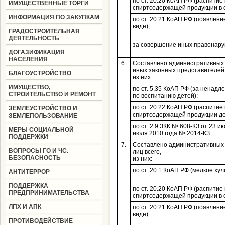
по ст. 20.20 КоАП РФ (распитие 
ИМУЩЕСТВЕННЫЕ ТОРГИ
спиртсодержащей продукции в 
ИНФОРМАЦИЯ ПО ЗАКУПКАМ
по ст. 20.21 КоАП РФ (появлен
виде);
ГРАДОСТРОИТЕЛЬНАЯ
ДЕЯТЕЛЬНОСТЬ
за совершение иных правонар
ДОГАЗИФИКАЦИЯ
НАСЕЛЕНИЯ
6.
Составлено административных 
иных законных представител
БЛАГОУСТРОЙСТВО
из них:
ИМУЩЕСТВО,
по ст. 5.35 КоАП РФ (за ненад
СТРОИТЕЛЬСТВО И РЕМОНТ
по воспитанию детей);
по ст. 20.22 КоАП РФ (распитие 
ЗЕМЛЕУСТРОЙСТВО И
спиртсодержащей продукции дет
ЗЕМЛЕПОЛЬЗОВАНИЕ
по ст. 2.9 ЗКК № 608-КЗ от 23 и
МЕРЫ СОЦИАЛЬНОЙ
июля 2010 года № 2014-КЗ.
ПОДДЕРЖКИ
7.
Составлено административных 
ВОПРОСЫ ГО И ЧС.
лиц всего,
БЕЗОПАСНОСТЬ
из них:
по ст. 20.1 КоАП РФ (мелкое хул
АНТИТЕРРОР
ПОДДЕРЖКА
по ст. 20.20 КоАП РФ (распитие 
ПРЕДПРИНИМАТЕЛЬСТВА
спиртсодержащей продукции в 
ЛПХ И АПК
по ст. 20.21 КоАП РФ (появлен
виде)
ПРОТИВОДЕЙСТВИЕ