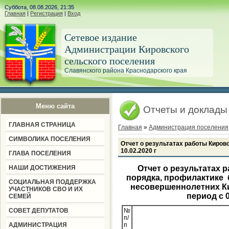
Суббота, 08.08.2026, 21:35
Главная
|
Регистрация
|
Вход
Сетевое издание
Администрации Кировского
сельского поселения
Славянского района Краснодарского края
Меню сайта
Отчеты и доклады
ГЛАВНАЯ СТРАНИЦА
Главная
»
Администрация поселения
СИМВОЛИКА ПОСЕЛЕНИЯ
Отчет о результатах работы Кировс
10.02.2020 г
ГЛАВА ПОСЕЛЕНИЯ
НАШИ ДОСТИЖЕНИЯ
Отчет о результатах 
порядка, профилактике
СОЦИАЛЬНАЯ ПОДДЕРЖКА
несовершеннолетних Ки
УЧАСТНИКОВ СВО И ИХ
период с 0
СЕМЕЙ
СОВЕТ ДЕПУТАТОВ
№
п/
АДМИНИСТРАЦИЯ
п