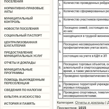
ПОСЕЛЕНИЯ
Количество проведенных рейдо
1.
НОРМАТИВНО-ПРАВОВЫЕ
Количество сформированных ре
АКТЫ
2.
МУНИЦИПАЛЬНЫЙ
Количество участников принявш
3.
КОНТРОЛЬ
Посещено семей, состоящих на 
НОВОСТИ ПОСЕЛЕНИЯ
из них:
4.
СОЦИАЛЬНЫЙ ПАСПОРТ
находящихся в трудной жизнен
ЦЕНТРАЛИЗОВАННАЯ
Посещено несовершеннолетних,
БУХГАЛТЕРИЯ
профилактических учетах всего,
5.
ПРЕДОСТАВЛЕНИЕ
МУНИЦИПАЛЬНЫХ УСЛУГ
состоящих на учете в КДН и ЗП
ОТЧЕТЫ И ДОКЛАДЫ
Посещено торговых объектов, 
6.
алкогольной и спиртосодержаще
МУНИЦИПАЛЬНЫЕ
время, а также увеселительных 
ПРОГРАММЫ
Проведено профилактических б
7.
ПОМОЩЬ ВЫНУЖДЕННЫМ
ПЕРЕСЕЛЕНЦАМ
Проверено территорий учрежден
8.
игровых площадок.
СВЕДЕНИЯ ПО НАЛОГАМ
Проведено спортивных, тематич
9.
несовершеннолетними.
КУЛЬТУРА И ИСКУССТВО
Категория
:
Отчеты и доклады
|
ИСТОРИЯ И ПАМЯТЬ
Просмотров
:
1015