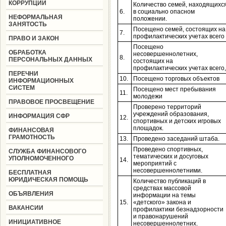
КОРРУПЦИИ
Количество семей, находящихс
6.
в социально опасном
НЕФОРМАЛЬНАЯ
положении.
ЗАНЯТОСТЬ
Посещено семей, состоящих на
7.
профилактических учетах всего
ПРАВО И ЗАКОН
Посещено
ОБРАБОТКА
несовершеннолетних,
8.
ПЕРСОНАЛЬНЫХ ДАННЫХ
состоящих на
профилактических учетах всего,
ПЕРЕЧНИ
10.
Посещено торговых объектов
ИНФОРМАЦИОННЫХ
СИСТЕМ
Посещено мест пребывания
11.
молодежи
ПРАВОВОЕ ПРОСВЕЩЕНИЕ
Проверено территорий
учреждений образования,
ИНФОРМАЦИЯ СФР
12.
спортивных и детских игровых
площадок.
ФИНАНСОВАЯ
ГРАМОТНОСТЬ
13.
Проведено заседаний штаба.
Проведено спортивных,
СЛУЖБА ФИНАНСОВОГО
тематических и досуговых
УПОЛНОМОЧЕННОГО
14.
мероприятий с
несовершеннолетними.
БЕСПЛАТНАЯ
ЮРИДИЧЕСКАЯ ПОМОЩЬ
Количество публикаций в
средствах массовой
ОБЪЯВЛЕНИЯ
информации на темы
15.
«детского» закона и
ВАКАНСИИ
профилактики безнадзорности
и правонарушений
ИНИЦИАТИВНОЕ
несовершеннолетних.