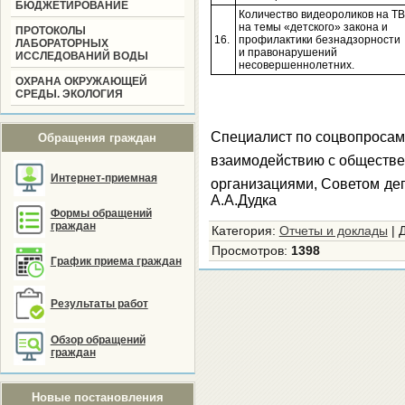
БЮДЖЕТИРОВАНИЕ
Количество видеороликов на ТВ
на темы «детского» закона и
ПРОТОКОЛЫ
16.
профилактики безнадзорности
ЛАБОРАТОРНЫХ
и правонарушений
ИССЛЕДОВАНИЙ ВОДЫ
несовершеннолетних.
ОХРАНА ОКРУЖАЮЩЕЙ
СРЕДЫ. ЭКОЛОГИЯ
Специалист по соцвопросам
Обращения граждан
взаимодействию с обществ
Интернет-приемная
организациями
А.А.Дудка
Формы обращений
граждан
Категория
:
Отчеты и доклады
|
Просмотров
:
1398
График приема граждан
Результаты работ
Обзор обращений
граждан
Новые постановления