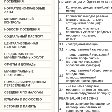
ПОСЕЛЕНИЯ
ОРГАНИЗАЦИЯ РЕЙДОВЫХ МЕРО
Количество дежурств (рейдов) 
НОРМАТИВНО-ПРАВОВЫЕ
1.
месяц:
АКТЫ
Количество выходов реально
МУНИЦИПАЛЬНЫЙ
2.
(считать выходы только с
КОНТРОЛЬ
сотрудниками полиции):
Количество участников
НОВОСТИ ПОСЕЛЕНИЯ
принявших участие в рейдовых
3.
мероприятиях всего,
СОЦИАЛЬНЫЙ ПАСПОРТ
из них:
ЦЕНТРАЛИЗОВАННАЯ
3.1
- сотрудников полиции:
БУХГАЛТЕРИЯ
3.1.
- представителей казачества:
ПРЕДОСТАВЛЕНИЕ
- представителей учреждений
МУНИЦИПАЛЬНЫХ УСЛУГ
системы профилактики
3.2.
(сотрудники учреждений
ОТЧЕТЫ И ДОКЛАДЫ
образования, культуры)
- представителей общественны
МУНИЦИПАЛЬНЫЕ
объединений
ПРОГРАММЫ
3.3.
правоохранительной
направленности (прочие):
ПОМОЩЬ ВЫНУЖДЕННЫМ
ПЕРЕСЕЛЕНЦАМ
- не вышло в рейдовые
3.4
мероприятия (кол-во человек,
СВЕДЕНИЯ ПО НАЛОГАМ
включая сотрудников полиции):
РЕАЛИЗАЦИЯ ЗКК 1539-КЗ
КУЛЬТУРА И ИСКУССТВО
Всего выявлено безнадзорных
ИСТОРИЯ И ПАМЯТЬ
несовершеннолетних на
4.
территории поселения,