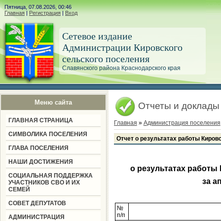
Пятница, 07.08.2026, 00:46
Главная
|
Регистрация
|
Вход
Сетевое издание
Администрации Кировского
сельского поселения
Славянского района Краснодарского края
Меню сайта
Отчеты и доклады
ГЛАВНАЯ СТРАНИЦА
Главная
»
Администрация поселения
СИМВОЛИКА ПОСЕЛЕНИЯ
Отчет о результатах работы Кировс
ГЛАВА ПОСЕЛЕНИЯ
НАШИ ДОСТИЖЕНИЯ
о результатах работы
СОЦИАЛЬНАЯ ПОДДЕРЖКА
за а
УЧАСТНИКОВ СВО И ИХ
СЕМЕЙ
СОВЕТ ДЕПУТАТОВ
№
п/п
АДМИНИСТРАЦИЯ