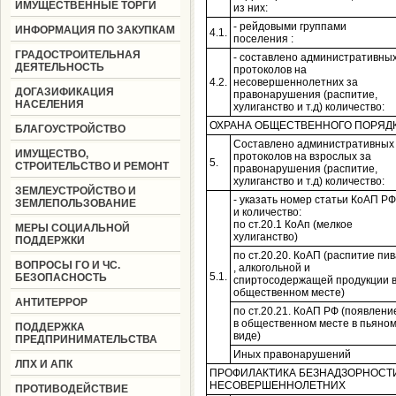
ИМУЩЕСТВЕННЫЕ ТОРГИ
из них:
- рейдовыми группами
ИНФОРМАЦИЯ ПО ЗАКУПКАМ
4.1.
поселения :
ГРАДОСТРОИТЕЛЬНАЯ
- составлено административны
ДЕЯТЕЛЬНОСТЬ
протоколов на
4.2.
несовершеннолетних за
ДОГАЗИФИКАЦИЯ
правонарушения (распитие,
НАСЕЛЕНИЯ
хулиганство и т.д) количество:
ОХРАНА ОБЩЕСТВЕННОГО ПОРЯДКА
БЛАГОУСТРОЙСТВО
Составлено административных
ИМУЩЕСТВО,
протоколов на взрослых за
5.
СТРОИТЕЛЬСТВО И РЕМОНТ
правонарушения (распитие,
хулиганство и т.д) количество:
ЗЕМЛЕУСТРОЙСТВО И
- указать номер статьи КоАП РФ
ЗЕМЛЕПОЛЬЗОВАНИЕ
и количество:
по ст.20.1 КоАп (мелкое
МЕРЫ СОЦИАЛЬНОЙ
хулиганство)
ПОДДЕРЖКИ
по ст.20.20. КоАП (распитие пив
ВОПРОСЫ ГО И ЧС.
, алкогольной и
5.1.
БЕЗОПАСНОСТЬ
спиртосодержащей продукции 
общественном месте)
АНТИТЕРРОР
по ст.20.21. КоАП РФ (появлени
в общественном месте в пьяно
ПОДДЕРЖКА
виде)
ПРЕДПРИНИМАТЕЛЬСТВА
Иных правонарушений
ЛПХ И АПК
ПРОФИЛАКТИКА БЕЗНАДЗОРНОСТ
НЕСОВЕРШЕННОЛЕТНИХ
ПРОТИВОДЕЙСТВИЕ