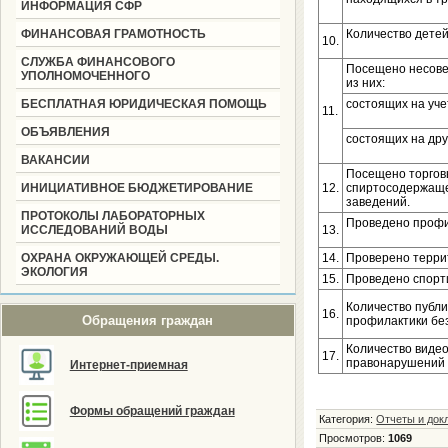
ИНФОРМАЦИЯ СФР
ФИНАНСОВАЯ ГРАМОТНОСТЬ
Количество детей
10.
СЛУЖБА ФИНАНСОВОГО
Посещено несове
УПОЛНОМОЧЕННОГО
из них:
БЕСПЛАТНАЯ ЮРИДИЧЕСКАЯ ПОМОЩЬ
состоящих на уче
11.
ОБЪЯВЛЕНИЯ
состоящих на дру
ВАКАНСИИ
Посещено торгов
ИНИЦИАТИВНОЕ БЮДЖЕТИРОВАНИЕ
12.
спиртосодержащей
заведений.
ПРОТОКОЛЫ ЛАБОРАТОРНЫХ
Проведено профи
ИССЛЕДОВАНИЙ ВОДЫ
13.
ОХРАНА ОКРУЖАЮЩЕЙ СРЕДЫ.
14.
Проверено терри
ЭКОЛОГИЯ
15.
Проведено спорт
Количество публи
16.
Обращения граждан
профилактики бе
Количество видео
17.
правонарушений 
Интернет-приемная
Формы обращений граждан
Категория
:
Отчеты и док
Просмотров
:
1069