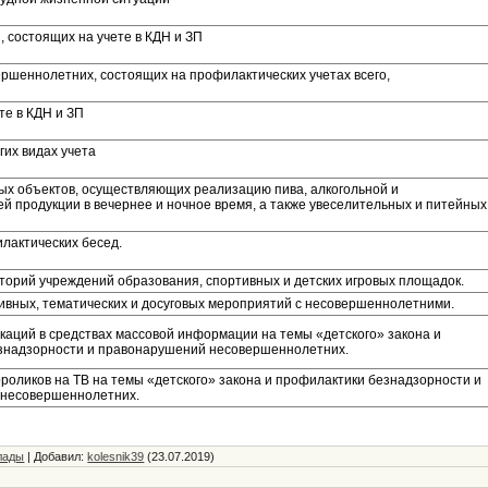
, состоящих на учете в КДН и ЗП
ршеннолетних, состоящих на профилактических учетах всего,
те в КДН и ЗП
гих видах учета
ых объектов, осуществляющих реализацию пива, алкогольной и
 продукции в вечернее и ночное время, а также увеселительных и питейных
лактических бесед.
торий учреждений образования, спортивных и детских игровых площадок.
ивных, тематических и досуговых мероприятий с несовершеннолетними.
каций в средствах массовой информации на темы «детского» закона и
знадзорности и правонарушений несовершеннолетних.
роликов на ТВ на темы «детского» закона и профилактики безнадзорности и
несовершеннолетних.
лады
|
Добавил
:
kolesnik39
(23.07.2019)