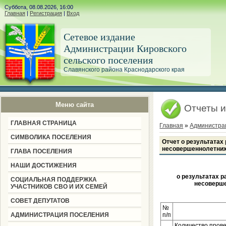
Суббота, 08.08.2026, 16:00
Главная
|
Регистрация
|
Вход
Сетевое издание
Администрации Кировского
сельского поселения
Славянского района Краснодарского края
Меню сайта
Отчеты и
ГЛАВНАЯ СТРАНИЦА
Главная
»
Администра
СИМВОЛИКА ПОСЕЛЕНИЯ
Отчет о результатах
несовершеннолетних 
ГЛАВА ПОСЕЛЕНИЯ
НАШИ ДОСТИЖЕНИЯ
о результатах 
СОЦИАЛЬНАЯ ПОДДЕРЖКА
несоверше
УЧАСТНИКОВ СВО И ИХ СЕМЕЙ
СОВЕТ ДЕПУТАТОВ
№
АДМИНИСТРАЦИЯ ПОСЕЛЕНИЯ
п/п
Количество пров