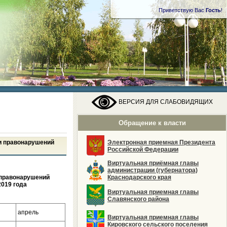
Приветствую Вас
Гость
!
ВЕРСИЯ ДЛЯ СЛАБОВИДЯЩИХ
Обращение к власти
 и правонарушений
Электронная приемная Президента
Российской Федерации
Виртуальная приёмная главы
администрации (губернатора)
 правонарушений
Краснодарского края
.2019 года
Виртуальная приемная главы
Славянского района
апрель
Виртуальная приемная главы
Кировского сельского поселения