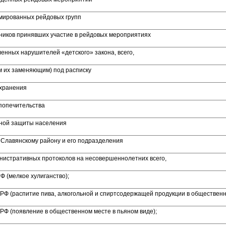
мированных рейдовых групп
тников принявших участие в рейдовых мероприятиях
енных нарушителей «детского» закона, всего,
м их заменяющим) под расписку
охранения
 попечительства
ьной защиты населения
 Славянскому району и его подразделения
нистративных протоколов на несовершеннолетних всего,
РФ (мелкое хулиганство);
П РФ (распитие пива, алкогольной и спиртсодержащей продукции в обществен
П РФ (появление в общественном месте в пьяном виде);