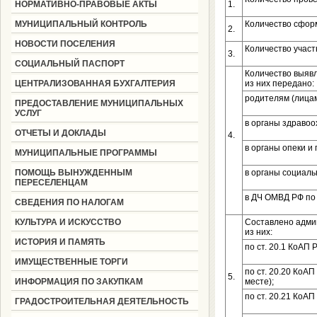
НОРМАТИВНО-ПРАВОВЫЕ АКТЫ
1.
МУНИЦИПАЛЬНЫЙ КОНТРОЛЬ
Количество сфор
2.
НОВОСТИ ПОСЕЛЕНИЯ
Количество учас
3.
СОЦИАЛЬНЫЙ ПАСПОРТ
Количество выявл
ЦЕНТРАЛИЗОВАННАЯ БУХГАЛТЕРИЯ
из них передано:
родителям (лица
ПРЕДОСТАВЛЕНИЕ МУНИЦИПАЛЬНЫХ
УСЛУГ
в органы здраво
ОТЧЕТЫ И ДОКЛАДЫ
4.
в органы опеки и
МУНИЦИПАЛЬНЫЕ ПРОГРАММЫ
ПОМОЩЬ ВЫНУЖДЕННЫМ
в органы социал
ПЕРЕСЕЛЕНЦАМ
в ДЧ ОМВД РФ по
СВЕДЕНИЯ ПО НАЛОГАМ
КУЛЬТУРА И ИСКУССТВО
Составлено адми
из них:
ИСТОРИЯ И ПАМЯТЬ
по ст. 20.1 КоАП 
ИМУЩЕСТВЕННЫЕ ТОРГИ
по ст. 20.20 КоА
5.
ИНФОРМАЦИЯ ПО ЗАКУПКАМ
месте);
по ст. 20.21 КоА
ГРАДОСТРОИТЕЛЬНАЯ ДЕЯТЕЛЬНОСТЬ