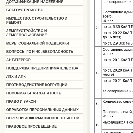
ДОГАЗИФИКАЦИЯ НАСЕЛЕНИЯ
за совершение и
БЛАГОУСТРОЙСТВО
Составлено адми
всего,
ИМУЩЕСТВО, СТРОИТЕЛЬСТВО И
из них:
РЕМОНТ
по ст. 5.35 КоАП
6.
ЗЕМЛЕУСТРОЙСТВО И
по ст. 20.22 КоА
ЗЕМЛЕПОЛЬЗОВАНИЕ
до 16 лет);
МЕРЫ СОЦИАЛЬНОЙ ПОДДЕРЖКИ
по ст. 2.9 ЗКК № 
Составлено админ
ВОПРОСЫ ГО И ЧС. БЕЗОПАСНОСТЬ
из них:
АНТИТЕРРОР
по ст. 20.1 КоАП 
ПОДДЕРЖКА ПРЕДПРИНИМАТЕЛЬСТВА
по ст. 20.20 КоА
7.
месте)
ЛПХ И АПК
по ст. 20.21 КоА
ПРОТИВОДЕЙСТВИЕ КОРРУПЦИИ
за совершение и
НЕФОРМАЛЬНАЯ ЗАНЯТОСТЬ
ПРАВО И ЗАКОН
Количество семе
8.
ОБРАБОТКА ПЕРСОНАЛЬНЫХ ДАННЫХ
Посещено семей, 
из них:
ПЕРЕЧНИ ИНФОРМАЦИОННЫХ СИСТЕМ
находящихся в с
9.
ПРАВОВОЕ ПРОСВЕЩЕНИЕ
находящихся в т