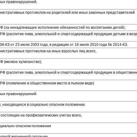
ных правонарушений.
нистративных протоколов на родителей или иных законных представителей
 РФ (за ненадлежащее исполнение обязанностей по воспитанию детей);
П РФ (распитие пива, алкогольной и спиртсодержащей продукции детьми в воз
608-КЗ от 23 июля 2003 года, в редакции от 16 июля 2010 года № 2014-КЗ.
истративных протоколов на иных взрослых лиц всего,
РФ (мелкое хулиганство);
П РФ (распитие пива, алкогольной и спиртсодержащей продукции в обществен
П РФ (появление в общественном месте в пьяном виде)
ных правонарушений
й, находящихся в социально опасном положении.
состоящих на профилактических учетах всего,
оциально опасном положении
рудной жизненной ситуации