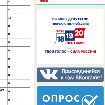
4
4
16
0
0
0
0
0
0
0
0
ном
0
0