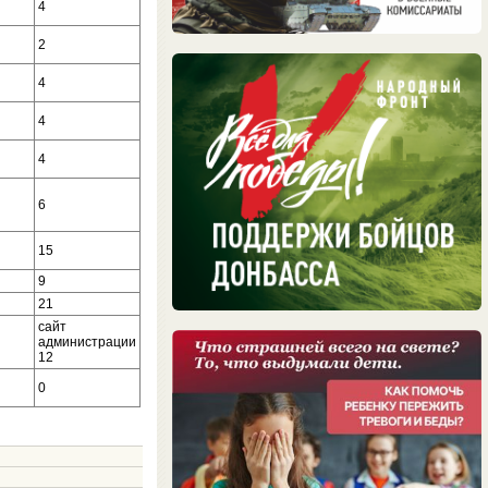
4
2
4
4
4
6
15
9
21
сайт
администрации
12
0