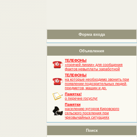
Форма входа
Объявления
ТЕЛЕФОНЫ
«горячей линии» для сообщения
фактов невыплаты заработной
ТЕЛЕФОНЫ
на которые необходимо звонить при
появлении подозрительных людей,
предметов, машин и др.
Памятка!
о перечне госуслуг
Памятки
населению хуторов Кировского
сельского поселения при
чрезвычайных ситуациях
Поиск