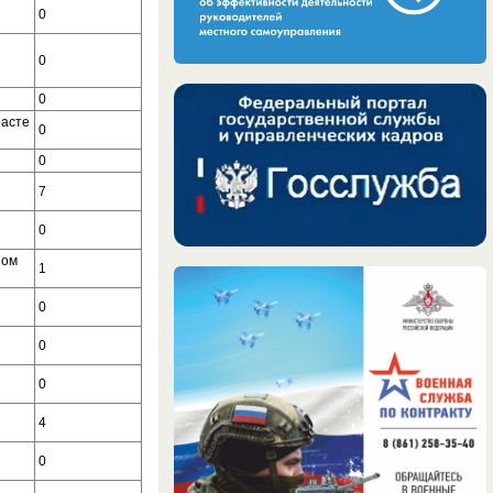
0
0
0
расте
0
0
7
0
ном
1
0
0
0
4
0