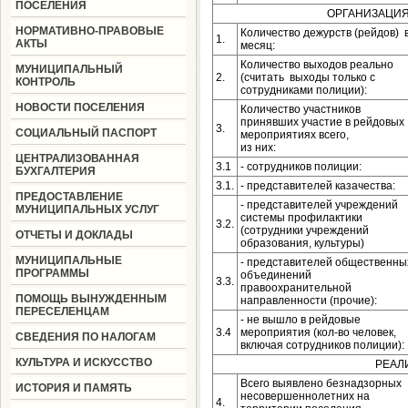
ПОСЕЛЕНИЯ
ОРГАНИЗАЦИ
НОРМАТИВНО-ПРАВОВЫЕ
Количество дежурств (рейдов) 
1.
АКТЫ
месяц:
Количество выходов реально
МУНИЦИПАЛЬНЫЙ
2.
(считать выходы только с
КОНТРОЛЬ
сотрудниками полиции):
НОВОСТИ ПОСЕЛЕНИЯ
Количество участников
принявших участие в рейдовых
3.
СОЦИАЛЬНЫЙ ПАСПОРТ
мероприятиях всего,
из них:
ЦЕНТРАЛИЗОВАННАЯ
3.1
- сотрудников полиции:
БУХГАЛТЕРИЯ
3.1.
- представителей казачества:
ПРЕДОСТАВЛЕНИЕ
- представителей учреждений
МУНИЦИПАЛЬНЫХ УСЛУГ
системы профилактики
3.2.
(сотрудники учреждений
ОТЧЕТЫ И ДОКЛАДЫ
образования, культуры)
МУНИЦИПАЛЬНЫЕ
- представителей общественны
ПРОГРАММЫ
объединений
3.3.
правоохранительной
ПОМОЩЬ ВЫНУЖДЕННЫМ
направленности (прочие):
ПЕРЕСЕЛЕНЦАМ
- не вышло в рейдовые
3.4
мероприятия (кол-во человек,
СВЕДЕНИЯ ПО НАЛОГАМ
включая сотрудников полиции):
КУЛЬТУРА И ИСКУССТВО
РЕАЛИ
Всего выявлено безнадзорных
ИСТОРИЯ И ПАМЯТЬ
несовершеннолетних на
4.