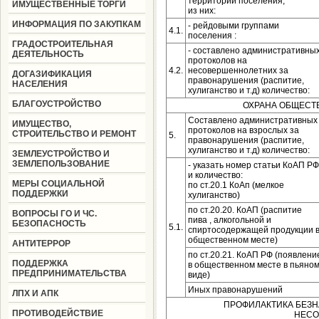
территории поселения,
ИМУЩЕСТВЕННЫЕ ТОРГИ
из них:
ИНФОРМАЦИЯ ПО ЗАКУПКАМ
- рейдовыми группами
4.1.
поселения :
ГРАДОСТРОИТЕЛЬНАЯ
- составлено административны
ДЕЯТЕЛЬНОСТЬ
протоколов на
4.2.
несовершеннолетних за
ДОГАЗИФИКАЦИЯ
правонарушения (распитие,
НАСЕЛЕНИЯ
хулиганство и т.д) количество:
БЛАГОУСТРОЙСТВО
ОХРАНА ОБЩЕСТВ
Составлено административных
ИМУЩЕСТВО,
протоколов на взрослых за
СТРОИТЕЛЬСТВО И РЕМОНТ
5.
правонарушения (распитие,
хулиганство и т.д) количество:
ЗЕМЛЕУСТРОЙСТВО И
ЗЕМЛЕПОЛЬЗОВАНИЕ
- указать номер статьи КоАП РФ
и количество:
МЕРЫ СОЦИАЛЬНОЙ
по ст.20.1 КоАп (мелкое
ПОДДЕРЖКИ
хулиганство)
по ст.20.20. КоАП (распитие
ВОПРОСЫ ГО И ЧС.
пива , алкогольной и
БЕЗОПАСНОСТЬ
5.1.
спиртосодержащей продукции 
общественном месте)
АНТИТЕРРОР
по ст.20.21. КоАП РФ (появлени
ПОДДЕРЖКА
в общественном месте в пьяно
ПРЕДПРИНИМАТЕЛЬСТВА
виде)
Иных правонарушений
ЛПХ И АПК
ПРОФИЛАКТИКА БЕЗ
ПРОТИВОДЕЙСТВИЕ
НЕСО