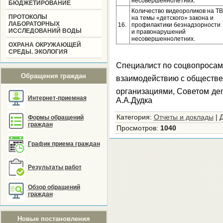
несовершеннолетних.
БЮДЖЕТИРОВАНИЕ
Количество видеороликов на ТВ
ПРОТОКОЛЫ
на темы «детского» закона и
ЛАБОРАТОРНЫХ
16.
профилактики безнадзорности
ИССЛЕДОВАНИЙ ВОДЫ
и правонарушений
несовершеннолетних.
ОХРАНА ОКРУЖАЮЩЕЙ
СРЕДЫ. ЭКОЛОГИЯ
Специалист по соцвопросам
Обращения граждан
взаимодействию с обществ
организациями
Интернет-приемная
А.А.Дудка
Категория
:
Отчеты и доклады
|
Формы обращений
граждан
Просмотров
:
1040
График приема граждан
Результаты работ
Обзор обращений
граждан
Новые постановления