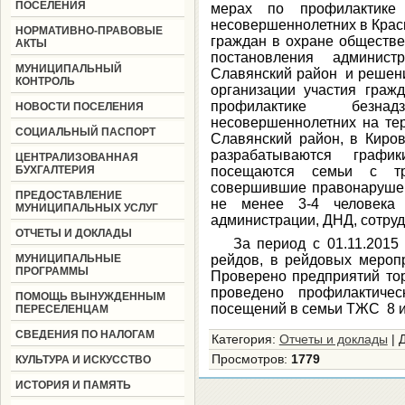
ПОСЕЛЕНИЯ
мерах по профилактике 
несовершеннолетних в Крас
НОРМАТИВНО-ПРАВОВЫЕ
граждан в охране обществе
АКТЫ
постановления админист
МУНИЦИПАЛЬНЫЙ
Славянский район и решени
КОНТРОЛЬ
организации участия граж
профилактике безна
НОВОСТИ ПОСЕЛЕНИЯ
несовершеннолетних на те
СОЦИАЛЬНЫЙ ПАСПОРТ
Славянский район, в Киро
разрабатываются графи
ЦЕНТРАЛИЗОВАННАЯ
БУХГАЛТЕРИЯ
посещаются семьи с тр
совершившие правонарушен
ПРЕДОСТАВЛЕНИЕ
не менее 3-4 человека 
МУНИЦИПАЛЬНЫХ УСЛУГ
администрации, ДНД, сотруд
ОТЧЕТЫ И ДОКЛАДЫ
За период с 01.11.2015
МУНИЦИПАЛЬНЫЕ
рейдов, в рейдовых меропр
ПРОГРАММЫ
Проверено предприятий тор
проведено профилактиче
ПОМОЩЬ ВЫНУЖДЕННЫМ
посещений в семьи ТЖС 8 и
ПЕРЕСЕЛЕНЦАМ
СВЕДЕНИЯ ПО НАЛОГАМ
Категория
:
Отчеты и доклады
|
Просмотров
:
1779
КУЛЬТУРА И ИСКУССТВО
ИСТОРИЯ И ПАМЯТЬ