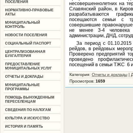
ПОСЕЛЕНИЯ
несовершеннолетних на те
Славянский район, в Киро
НОРМАТИВНО-ПРАВОВЫЕ
разрабатываются графи
АКТЫ
посещаются семьи с тр
МУНИЦИПАЛЬНЫЙ
совершившие правонарушен
КОНТРОЛЬ
не менее 3-4 человека 
НОВОСТИ ПОСЕЛЕНИЯ
администрации, ДНД, сотруд
За период с 01.10.2015 г
СОЦИАЛЬНЫЙ ПАСПОРТ
рейдов, в рейдовых меропр
ЦЕНТРАЛИЗОВАННАЯ
Проверено предприятий тор
БУХГАЛТЕРИЯ
проведено профилактиче
ПРЕДОСТАВЛЕНИЕ
посещений в семьи ТЖС 6 и
МУНИЦИПАЛЬНЫХ УСЛУГ
Категория
:
Отчеты и доклады
|
ОТЧЕТЫ И ДОКЛАДЫ
Просмотров
:
1659
МУНИЦИПАЛЬНЫЕ
ПРОГРАММЫ
ПОМОЩЬ ВЫНУЖДЕННЫМ
ПЕРЕСЕЛЕНЦАМ
СВЕДЕНИЯ ПО НАЛОГАМ
КУЛЬТУРА И ИСКУССТВО
ИСТОРИЯ И ПАМЯТЬ