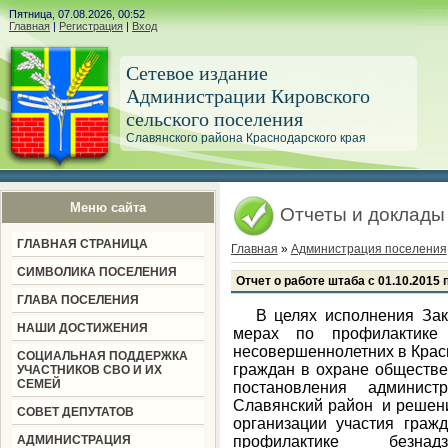
Пятница, 07.08.2026, 00:52
Главная
|
Регистрация
|
Вход
Сетевое издание
Администрации Кировского
сельского поселения
Славянского района Краснодарского края
Меню сайта
Отчеты и доклады
ГЛАВНАЯ СТРАНИЦА
Главная
»
Администрация поселения
СИМВОЛИКА ПОСЕЛЕНИЯ
Отчет о работе штаба с 01.10.2015 
ГЛАВА ПОСЕЛЕНИЯ
В целях исполнения Зако
НАШИ ДОСТИЖЕНИЯ
мерах по профилактике 
несовершеннолетних в Крас
СОЦИАЛЬНАЯ ПОДДЕРЖКА
граждан в охране обществе
УЧАСТНИКОВ СВО И ИХ
СЕМЕЙ
постановления админист
Славянский район и решени
СОВЕТ ДЕПУТАТОВ
организации участия граж
АДМИНИСТРАЦИЯ
профилактике безна