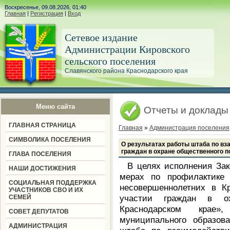
Воскресенье, 09.08.2026, 01:40
Главная
|
Регистрация
|
Вход
Сетевое издание
Администрации Кировского
сельского поселения
Славянского района Краснодарского края
Меню сайта
Отчеты и доклады
ГЛАВНАЯ СТРАНИЦА
Главная
»
Администрация поселения
СИМВОЛИКА ПОСЕЛЕНИЯ
О результатах работы штаба по вз
граждан в охране общественного по
ГЛАВА ПОСЕЛЕНИЯ
В целях исполнения Зак
НАШИ ДОСТИЖЕНИЯ
мерах по профилактике 
СОЦИАЛЬНАЯ ПОДДЕРЖКА
несовершеннолетних в К
УЧАСТНИКОВ СВО И ИХ
участии граждан в ох
СЕМЕЙ
Краснодарском крае»,
СОВЕТ ДЕПУТАТОВ
муниципального образов
АДМИНИСТРАЦИЯ