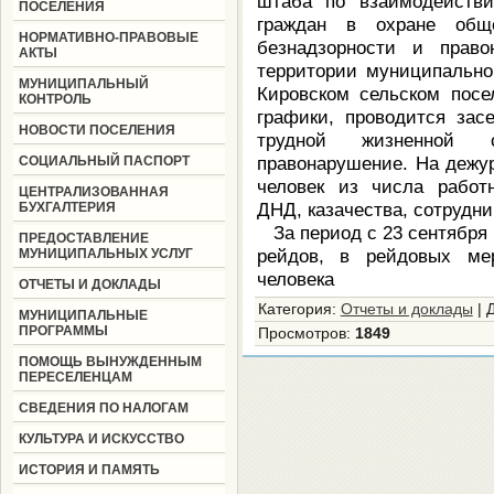
штаба по взаимодействи
ПОСЕЛЕНИЯ
граждан в охране обще
НОРМАТИВНО-ПРАВОВЫЕ
безнадзорности и право
АКТЫ
территории муниципально
МУНИЦИПАЛЬНЫЙ
Кировском сельском посе
КОНТРОЛЬ
графики, проводится зас
НОВОСТИ ПОСЕЛЕНИЯ
трудной жизненной 
правонарушение. На дежу
СОЦИАЛЬНЫЙ ПАСПОРТ
человек из числа работн
ЦЕНТРАЛИЗОВАННАЯ
ДНД, казачества, сотрудни
БУХГАЛТЕРИЯ
За период с 23 сентября 
ПРЕДОСТАВЛЕНИЕ
рейдов, в рейдовых ме
МУНИЦИПАЛЬНЫХ УСЛУГ
человека
ОТЧЕТЫ И ДОКЛАДЫ
Категория
:
Отчеты и доклады
|
МУНИЦИПАЛЬНЫЕ
ПРОГРАММЫ
Просмотров
:
1849
ПОМОЩЬ ВЫНУЖДЕННЫМ
ПЕРЕСЕЛЕНЦАМ
СВЕДЕНИЯ ПО НАЛОГАМ
КУЛЬТУРА И ИСКУССТВО
ИСТОРИЯ И ПАМЯТЬ