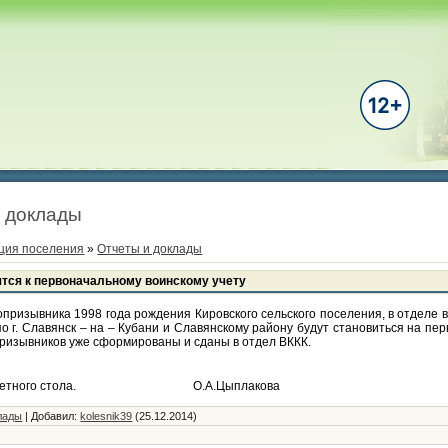
 доклады
ция поселения
»
Отчеты и доклады
тся к первоначальному воинскому учету
опризывника 1998 года рождения Кировского сельского поселения, в отделе 
по г. Славянск – на – Кубани и Славянскому району будут становиться на пе
призывников уже сформированы и сданы в отдел ВККК.
нно учетного стола. О.А.Цыплакова
лады
|
Добавил
:
kolesnik39
(25.12.2014)