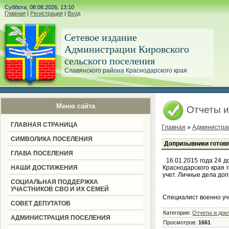
Суббота, 08.08.2026, 13:10
Главная
|
Регистрация
|
Вход
Сетевое издание
Администрации Кировского
сельского поселения
Славянского района Краснодарского края
Меню сайта
Отчеты и
ГЛАВНАЯ СТРАНИЦА
Главная
»
Администра
СИМВОЛИКА ПОСЕЛЕНИЯ
Допризывники готовя
ГЛАВА ПОСЕЛЕНИЯ
16.01.2015 года 24 д
НАШИ ДОСТИЖЕНИЯ
Краснодарского края 
учет. Личные дела до
СОЦИАЛЬНАЯ ПОДДЕРЖКА
УЧАСТНИКОВ СВО И ИХ СЕМЕЙ
Специалист вое
СОВЕТ ДЕПУТАТОВ
Категория
:
Отчеты и док
АДМИНИСТРАЦИЯ ПОСЕЛЕНИЯ
Просмотров
:
1661