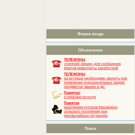
Форма входа
Объявления
ТЕЛЕФОНЫ
«горячей линии» для сообщения
фактов невыплаты заработной
ТЕЛЕФОНЫ
на которые необходимо звонить при
появлении подозрительных людей,
предметов, машин и др.
Памятка!
о перечне госуслуг
Памятки
населению хуторов Кировского
сельского поселения при
чрезвычайных ситуациях
Поиск