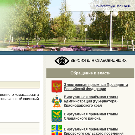
Приветствую Вас
Гость
!
ВЕРСИЯ ДЛЯ СЛАБОВИДЯЩИХ
Обращение к власти
Электронная приемная Президента
Российской Федерации
военного комиссариата
Виртуальная приёмная главы
рвоначальный воинский
администрации (губернатора)
Краснодарского края
Виртуальная приемная главы
Славянского района
Виртуальная приемная главы
Кировского сельского поселения