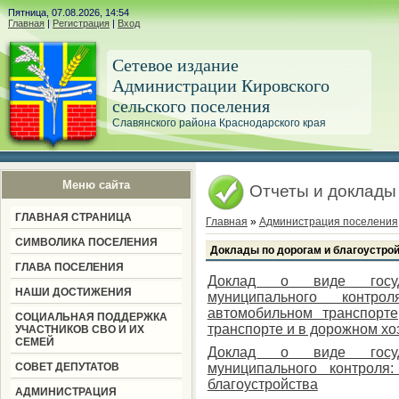
Пятница, 07.08.2026, 14:54
Главная
|
Регистрация
|
Вход
Сетевое издание
Администрации Кировского
сельского поселения
Славянского района Краснодарского края
Меню сайта
Отчеты и доклады
ГЛАВНАЯ СТРАНИЦА
Главная
»
Администрация поселения
СИМВОЛИКА ПОСЕЛЕНИЯ
Доклады по дорогам и благоустрой
ГЛАВА ПОСЕЛЕНИЯ
Доклад о виде госуда
НАШИ ДОСТИЖЕНИЯ
муниципального контр
автомобильном транспорте
СОЦИАЛЬНАЯ ПОДДЕРЖКА
транспорте и в дорожном хо
УЧАСТНИКОВ СВО И ИХ
СЕМЕЙ
Доклад о виде госуда
СОВЕТ ДЕПУТАТОВ
муниципального контроля
благоустройства
АДМИНИСТРАЦИЯ