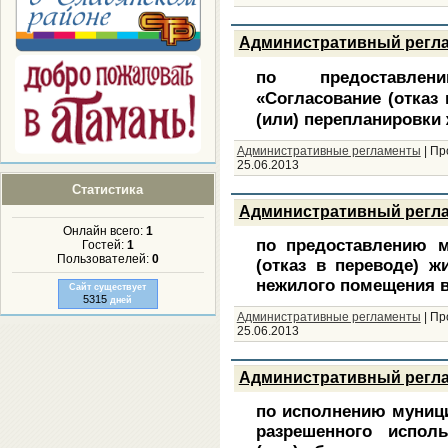
Административный регл
по предоставлен
«Согласование (отказ 
(или) перепланировки
Административные регламенты
|
Пр
25.06.2013
Статистика
Административный регл
Онлайн всего:
1
по предоставлению м
Гостей:
1
Пользователей:
0
(отказ в переводе) 
нежилого помещения 
Сайт существует
5315
дней
Административные регламенты
|
Пр
25.06.2013
Административный регл
по исполнению муници
разрешенного испол