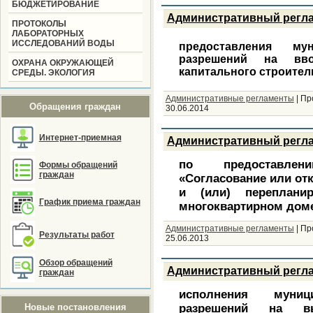
БЮДЖЕТИРОВАНИЕ
Административный регл
ПРОТОКОЛЫ
ЛАБОРАТОРНЫХ
ИССЛЕДОВАНИЙ ВОДЫ
предоставления му
разрешений на вв
ОХРАНА ОКРУЖАЮЩЕЙ
капитального строител
СРЕДЫ. ЭКОЛОГИЯ
Административные регламенты
|
Пр
Обращения граждан
30.06.2014
Интернет-приемная
Административный регл
по предоставлен
Формы обращений
граждан
«Согласование или отк
и (или) переплани
График приема граждан
многоквартирном дом
Административные регламенты
|
Пр
Результаты работ
25.06.2013
Обзор обращений
Административный регл
граждан
исполнения муниц
Новые постановления
разрешений на вы