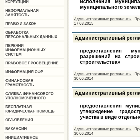
исполнения муницип
КОРРУПЦИИ
муниципального земел
НЕФОРМАЛЬНАЯ
ЗАНЯТОСТЬ
Административные регламенты
|
Пр
17.03.2015
ПРАВО И ЗАКОН
ОБРАБОТКА
ПЕРСОНАЛЬНЫХ ДАННЫХ
Административный регл
ПЕРЕЧНИ
ИНФОРМАЦИОННЫХ
предоставления му
СИСТЕМ
разрешений на строи
строительства»
ПРАВОВОЕ ПРОСВЕЩЕНИЕ
ИНФОРМАЦИЯ СФР
Административные регламенты
|
Пр
30.06.2014
ФИНАНСОВАЯ
ГРАМОТНОСТЬ
Административный регл
СЛУЖБА ФИНАНСОВОГО
УПОЛНОМОЧЕННОГО
предоставления муни
БЕСПЛАТНАЯ
утверждение градос
ЮРИДИЧЕСКАЯ ПОМОЩЬ
участка в виде отдельн
ОБЪЯВЛЕНИЯ
ВАКАНСИИ
Административные регламенты
|
Пр
30.06.2014
ИНИЦИАТИВНОЕ