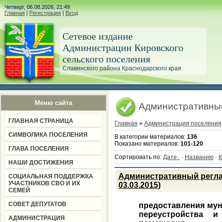
Четверг, 06.08.2026, 21:49
Главная
|
Регистрация
|
Вход
Сетевое издание
Администрации Кировского
сельского поселения
Славянского района Краснодарского края
Меню сайта
Административны
ГЛАВНАЯ СТРАНИЦА
Главная
»
Администрация поселения
СИМВОЛИКА ПОСЕЛЕНИЯ
В категории материалов
:
136
Показано материалов
:
101-120
ГЛАВА ПОСЕЛЕНИЯ
Сортировать по
:
Дате
·
Названию
·
К
НАШИ ДОСТИЖЕНИЯ
Административный регла
СОЦИАЛЬНАЯ ПОДДЕРЖКА
УЧАСТНИКОВ СВО И ИХ
03.03.2015)
СЕМЕЙ
СОВЕТ ДЕПУТАТОВ
предоставления мун
переустройства и
АДМИНИСТРАЦИЯ