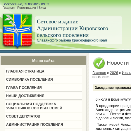
Воскресенье, 09.08.2026, 09:32
Главная
|
Регистрация
|
Вход
Сетевое издание
Администрации Кировского
сельского поселения
Славянского района Краснодарского края
Меню сайта
Новости 
ГЛАВНАЯ СТРАНИЦА
Главная
»
2026
»
Июл
поселения
СИМВОЛИКА ПОСЕЛЕНИЯ
ГЛАВА ПОСЕЛЕНИЯ
Заседание правосла
НАШИ ДОСТИЖЕНИЯ
6 июля в Доме культ
СОЦИАЛЬНАЯ ПОДДЕРЖКА
В преддверии празд
УЧАСТНИКОВ СВО И ИХ СЕМЕЙ
Александр встретил
семьи – Петре и Фе
СОВЕТ ДЕПУТАТОВ
о добре и любви, ми
АДМИНИСТРАЦИЯ ПОСЕЛЕНИЯ
Также иерей Алекса
жизненных ситуациях