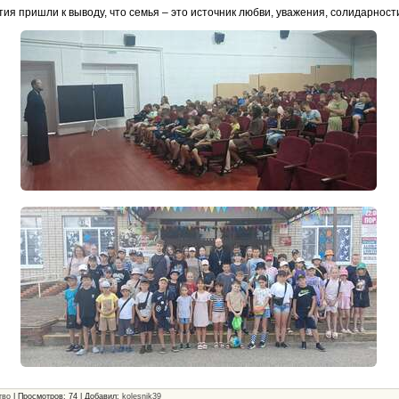
ия пришли к выводу, что семья – это источник любви, уважения, солидарност
тво
|
Просмотров
: 74 |
Добавил
:
kolesnik39