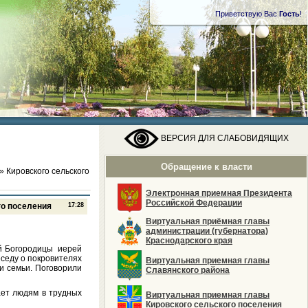
Приветствую Вас
Гость
!
ВЕРСИЯ ДЛЯ СЛАБОВИДЯЩИХ
Обращение к власти
» Кировского сельского
Электронная приемная Президента
Российской Федерации
го поселения
17:28
Виртуальная приёмная главы
администрации (губернатора)
Краснодарского края
ой Богородицы иерей
седу о покровителях
Виртуальная приемная главы
и семьи. Поговорили
Славянского района
ает людям в трудных
Виртуальная приемная главы
Кировского сельского поселения