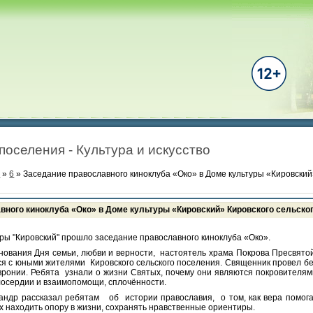
поселения - Культура и искусство
ь
»
6
» Заседание православного киноклуба «Око» в Доме культуры «Кировский
вного киноклуба «Око» в Доме культуры «Кировский» Кировского сельско
уры "Кировский" прошло заседание православного киноклуба «Око».
нования Дня семьи, любви и верности, настоятель храма Покрова Пресвят
ся с юными жителями Кировского сельского поселения. Священник провел бе
вронии. Ребята узнали о жизни Святых, почему они являются покровителям
лосердии и взаимопомощи, сплочённости.
ндр рассказал ребятам об истории православия, о том, как вера помог
 находить опору в жизни, сохранять нравственные ориентиры.