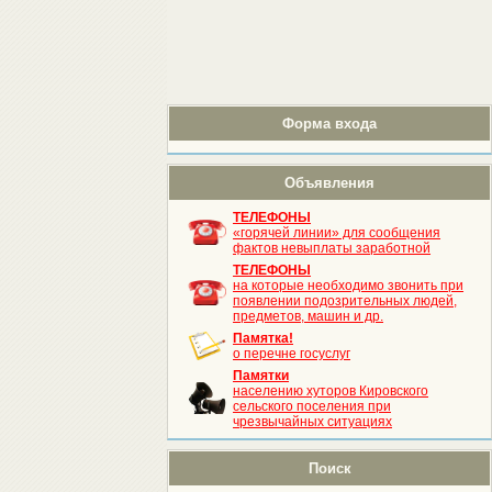
Форма входа
Объявления
ТЕЛЕФОНЫ
«горячей линии» для сообщения
фактов невыплаты заработной
ТЕЛЕФОНЫ
на которые необходимо звонить при
появлении подозрительных людей,
предметов, машин и др.
Памятка!
о перечне госуслуг
Памятки
населению хуторов Кировского
сельского поселения при
чрезвычайных ситуациях
Поиск