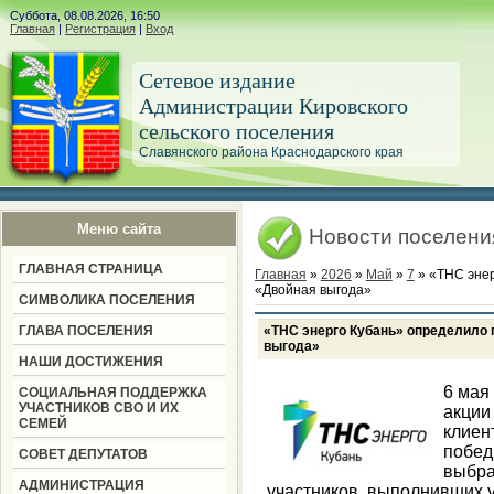
Суббота, 08.08.2026, 16:50
Главная
|
Регистрация
|
Вход
Сетевое издание
Администрации Кировского
сельского поселения
Славянского района Краснодарского края
Меню сайта
Новости поселени
ГЛАВНАЯ СТРАНИЦА
Главная
»
2026
»
Май
»
7
» «ТНС энер
«Двойная выгода»
СИМВОЛИКА ПОСЕЛЕНИЯ
ГЛАВА ПОСЕЛЕНИЯ
«ТНС энерго Кубань» определило 
выгода»
НАШИ ДОСТИЖЕНИЯ
6 мая
СОЦИАЛЬНАЯ ПОДДЕРЖКА
УЧАСТНИКОВ СВО И ИХ
акции
СЕМЕЙ
клиен
побе
СОВЕТ ДЕПУТАТОВ
выбр
АДМИНИСТРАЦИЯ
участников, выполнивших у