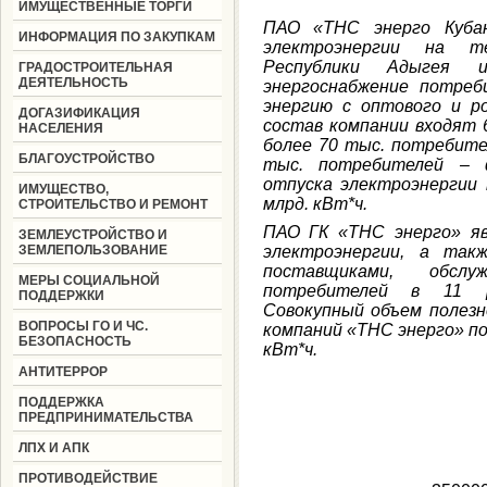
ИМУЩЕСТВЕННЫЕ ТОРГИ
ПАО «ТНС энерго Куба
ИНФОРМАЦИЯ ПО ЗАКУПКАМ
электроэнергии на те
Республики Адыгея 
ГРАДОСТРОИТЕЛЬНАЯ
ДЕЯТЕЛЬНОСТЬ
энергоснабжение потреб
энергию с оптового и р
ДОГАЗИФИКАЦИЯ
состав компании входят 
НАСЕЛЕНИЯ
более 70 тыс. потребите
БЛАГОУСТРОЙСТВО
тыс. потребителей – ф
отпуска электроэнергии 
ИМУЩЕСТВО,
млрд. кВт*ч.
СТРОИТЕЛЬСТВО И РЕМОНТ
ПАО ГК «ТНС энерго» яв
ЗЕМЛЕУСТРОЙСТВО И
ЗЕМЛЕПОЛЬЗОВАНИЕ
электроэнергии, а так
поставщиками, обсл
МЕРЫ СОЦИАЛЬНОЙ
потребителей в 11 ре
ПОДДЕРЖКИ
Совокупный объем полезн
ВОПРОСЫ ГО И ЧС.
компаний «ТНС энерго» по
БЕЗОПАСНОСТЬ
кВт*ч.
АНТИТЕРРОР
ПОДДЕРЖКА
ПРЕДПРИНИМАТЕЛЬСТВА
ЛПХ И АПК
ПРОТИВОДЕЙСТВИЕ