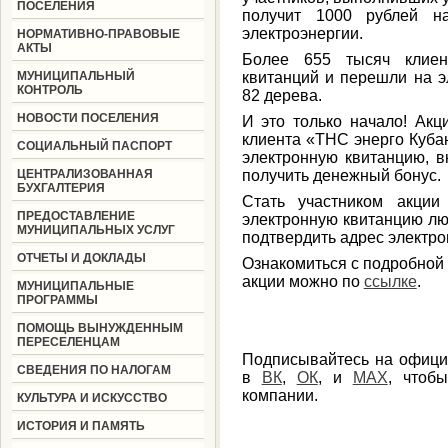
ПОСЕЛЕНИЯ
получит 1000 рублей н
электроэнергии.
НОРМАТИВНО-ПРАВОВЫЕ
АКТЫ
Более 655 тысяч клиен
МУНИЦИПАЛЬНЫЙ
квитанций и перешли на э
КОНТРОЛЬ
82 дерева.
НОВОСТИ ПОСЕЛЕНИЯ
И это только начало! Акци
клиента «ТНС энерго Куба
СОЦИАЛЬНЫЙ ПАСПОРТ
электронную квитанцию, в
ЦЕНТРАЛИЗОВАННАЯ
получить денежный бонус
БУХГАЛТЕРИЯ
Стать участником акции
ПРЕДОСТАВЛЕНИЕ
электронную квитанцию лю
МУНИЦИПАЛЬНЫХ УСЛУГ
подтвердить адрес электро
ОТЧЕТЫ И ДОКЛАДЫ
Ознакомиться с подробной
акции можно по
ссылке
.
МУНИЦИПАЛЬНЫЕ
ПРОГРАММЫ
ПОМОЩЬ ВЫНУЖДЕННЫМ
ПЕРЕСЕЛЕНЦАМ
Подписывайтесь на офици
СВЕДЕНИЯ ПО НАЛОГАМ
в
ВК
,
ОК
, и
MAX
, чтоб
компании.
КУЛЬТУРА И ИСКУССТВО
ИСТОРИЯ И ПАМЯТЬ