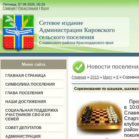
Пятница, 07.08.2026, 00:29
Главная
|
Регистрация
|
Вход
Сетевое издание
Администрации Кировского
сельского поселения
Славянского района Краснодарского края
Меню сайта
Новости поселени
ГЛАВНАЯ СТРАНИЦА
Главная
»
2015
»
Март
»
6
» Соревнов
СИМВОЛИКА ПОСЕЛЕНИЯ
Соревнования по шашкам, шахмат
ГЛАВА ПОСЕЛЕНИЯ
Пройд
НАШИ ДОСТИЖЕНИЯ
в 10:
СОЦИАЛЬНАЯ ПОДДЕРЖКА
Слав
УЧАСТНИКОВ СВО И ИХ
Спарт
СЕМЕЙ
клубо
СОВЕТ ДЕПУТАТОВ
райо
поко
АДМИНИСТРАЦИЯ