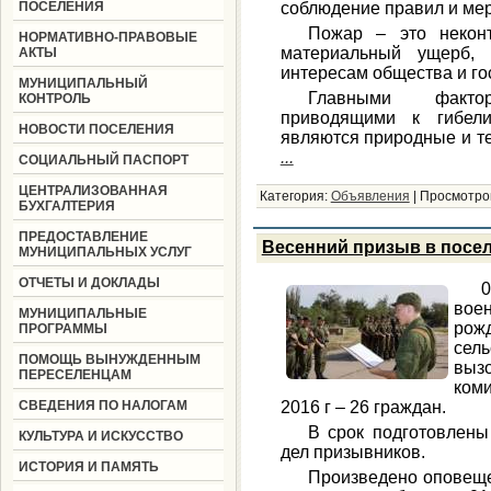
ПОСЕЛЕНИЯ
соблюдение правил и мер
Пожар – это неконт
НОРМАТИВНО-ПРАВОВЫЕ
материальный ущерб, 
АКТЫ
интересам общества и го
МУНИЦИПАЛЬНЫЙ
Главными факто
КОНТРОЛЬ
приводящими к гибел
НОВОСТИ ПОСЕЛЕНИЯ
являются природные и т
...
СОЦИАЛЬНЫЙ ПАСПОРТ
ЦЕНТРАЛИЗОВАННАЯ
Категория:
Объявления
|
Просмотро
БУХГАЛТЕРИЯ
ПРЕДОСТАВЛЕНИЕ
Весенний призыв в посе
МУНИЦИПАЛЬНЫХ УСЛУГ
ОТЧЕТЫ И ДОКЛАДЫ
воен
МУНИЦИПАЛЬНЫЕ
рожд
ПРОГРАММЫ
сел
ПОМОЩЬ ВЫНУЖДЕННЫМ
выз
ПЕРЕСЕЛЕНЦАМ
ком
СВЕДЕНИЯ ПО НАЛОГАМ
2016 г – 26 граждан.
В срок подготовлен
КУЛЬТУРА И ИСКУССТВО
дел призывников.
ИСТОРИЯ И ПАМЯТЬ
Произведено оповещ