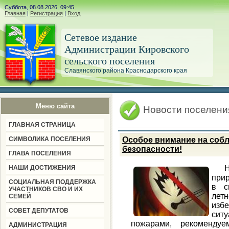
Суббота, 08.08.2026, 09:45
Главная
|
Регистрация
|
Вход
Сетевое издание
Администрации Кировского
сельского поселения
Славянского района Краснодарского края
Меню сайта
Новости поселени
ГЛАВНАЯ СТРАНИЦА
СИМВОЛИКА ПОСЕЛЕНИЯ
Особое внимание на соб
безопасности!
ГЛАВА ПОСЕЛЕНИЯ
НАШИ ДОСТИЖЕНИЯ
Н
прир
СОЦИАЛЬНАЯ ПОДДЕРЖКА
в с
УЧАСТНИКОВ СВО И ИХ
лет
СЕМЕЙ
изб
СОВЕТ ДЕПУТАТОВ
сит
пожарами, рекоменду
АДМИНИСТРАЦИЯ