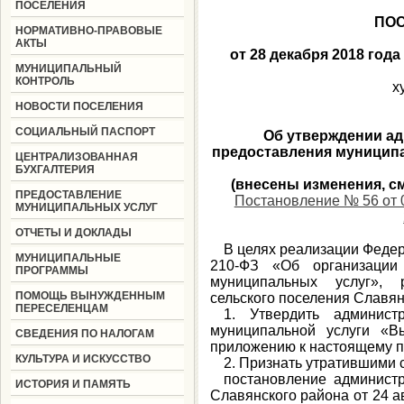
ПОСЕЛЕНИЯ
ПО
НОРМАТИВНО-ПРАВОВЫЕ
АКТЫ
от 28 декаб
МУНИЦИПАЛЬНЫЙ
КОНТРОЛЬ
х
НОВОСТИ ПОСЕЛЕНИЯ
СОЦИАЛЬНЫЙ ПАСПОРТ
Об утверждении а
предоставления муниципа
ЦЕНТРАЛИЗОВАННАЯ
БУХГАЛТЕРИЯ
(внесены изменения, с
ПРЕДОСТАВЛЕНИЕ
Постановление № 56 от 
МУНИЦИПАЛЬНЫХ УСЛУГ
ОТЧЕТЫ И ДОКЛАДЫ
В целях реализации Федер
МУНИЦИПАЛЬНЫЕ
210-ФЗ «Об организации 
ПРОГРАММЫ
муниципальных услуг», р
ПОМОЩЬ ВЫНУЖДЕННЫМ
сельского поселения Славянск
ПЕРЕСЕЛЕНЦАМ
1. Утвердить админист
муниципальной услуги «В
СВЕДЕНИЯ ПО НАЛОГАМ
приложению к настоящему п
КУЛЬТУРА И ИСКУССТВО
2. Признать утратившими 
постановление администр
ИСТОРИЯ И ПАМЯТЬ
Славянского района от 24 