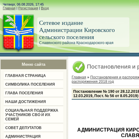
Четверг, 06.08.2026, 17:45
Главная
|
Регистрация
|
Вход
Сетевое издание
Администрации Кировского
сельского поселения
Славянского района Краснодарского края
Меню сайта
Постановления и 
ГЛАВНАЯ СТРАНИЦА
Главная
»
Постановления и распоря
распоряжения 2018 год
СИМВОЛИКА ПОСЕЛЕНИЯ
Постановление № 190 от 28.12.2018
ГЛАВА ПОСЕЛЕНИЯ
12.03.2019, Пост. № 56 от 8.05.2019)
НАШИ ДОСТИЖЕНИЯ
СОЦИАЛЬНАЯ ПОДДЕРЖКА
УЧАСТНИКОВ СВО И ИХ
СЕМЕЙ
СОВЕТ ДЕПУТАТОВ
АДМИНИСТРАЦИЯ КИРО
СЛАВЯ
АДМИНИСТРАЦИЯ