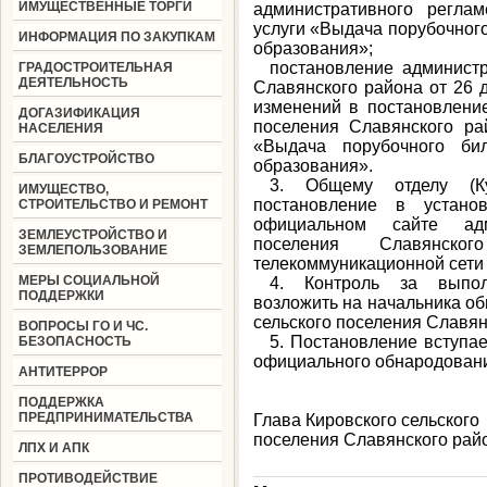
ИМУЩЕСТВЕННЫЕ ТОРГИ
административного регла
услуги «Выдача порубочног
ИНФОРМАЦИЯ ПО ЗАКУПКАМ
образования»;
постановление администр
ГРАДОСТРОИТЕЛЬНАЯ
ДЕЯТЕЛЬНОСТЬ
Славянского района от 26 
изменений в постановление
ДОГАЗИФИКАЦИЯ
поселения Славянского р
НАСЕЛЕНИЯ
«Выдача порубочного бил
БЛАГОУСТРОЙСТВО
образования».
3. Общему отделу (Ку
ИМУЩЕСТВО,
постановление в устано
СТРОИТЕЛЬСТВО И РЕМОНТ
официальном сайте адм
ЗЕМЛЕУСТРОЙСТВО И
поселения Славянск
ЗЕМЛЕПОЛЬЗОВАНИЕ
телекоммуникационной сети
МЕРЫ СОЦИАЛЬНОЙ
4. Контроль за выпол
ПОДДЕРЖКИ
возложить на начальника о
сельского поселения Славян
ВОПРОСЫ ГО И ЧС.
5. Постановление вступае
БЕЗОПАСНОСТЬ
официального обнародован
АНТИТЕРРОР
ПОДДЕРЖКА
ПРЕДПРИНИМАТЕЛЬСТВА
Глава
Кировского
сельского
поселения Славянского райо
ЛПХ И АПК
ПРОТИВОДЕЙСТВИЕ