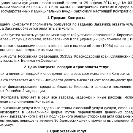
 участником аукциона в электронной форме от 29 апреля 2014 года № 03
ьным законом от 05.04.2013 г. № 44-ФЗ «О контрактной системе в сфере за
я государственных и муниципальных нужд», заключили настоящий Контракт 
1. Предмет Контракта
Контракту Исполнитель обязуется по заданию Заказчика оказать услуги,
 а Заказчик обязуется оплатить эти услуги.
язуется оказать услуги по монтажу сетей уличного освещения в Кировско
алее - Услуги), в объеме, установленном в спецификации (Приложение № 1 к 
тся оказанными после выполнения в полном объеме (100%) на основани
номоченными представителями сторон.
услуг: Российская федерация, 353582, Краснодарский край, Славянский р
Хуторской; х. Беликов ул.Северная;
2. Цена Контракта, порядок и срок оплаты Услуг
 является твердой и определяется на весь срок исполнения Контракта.
 составляет 409 582 (Четыреста девять тысяч пятьсот восеммьдесят два)
ансирования: средства бюджета Кировского сельского поселения. О
лях Российской Федерации.
та включает в себя все затраты, издержки и иные расходы Исполн
нные с исполнением Контракта.
анные услуги или отдельные этапы оказанной услуги (услуги, оказанн
роизводится в безналичной форме путем перечисления денежных сред
ании выставленного счета и подписанного обеими сторонами акта оказанных 
щем месяце, периоде) в течение 30 банковских дней с момента выставления 
х услуг.
3. Срок оказания Услуг