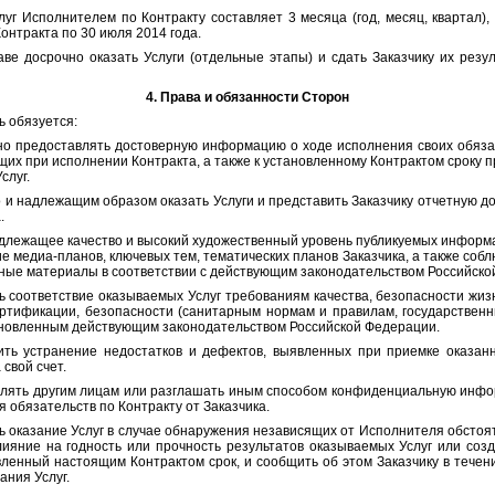
луг Исполнителем по Контракту составляет 3 месяца (год, месяц, квартал),
онтракта по 30 июля 2014 года.
аве досрочно оказать Услуги (отдельные этапы) и сдать Заказчику их резу
4. Права и обязанности Сторон
обязуется:
доставлять достоверную информацию о ходе исполнения своих обязател
щих при исполнении Контракта, а также к установленному Контрактом сроку п
слуг.
длежащим образом оказать Услуги и представить Заказчику отчетную до
.
ащее качество и высокий художественный уровень публикуемых информ
е медиа-планов, ключевых тем, тематических планов Заказчика, а также собл
ые материалы в соответствии с действующим законодательством Российско
ветствие оказываемых Услуг требованиям качества, безопасности жизни
тификации, безопасности (санитарным нормам и правилам, государственны
ановленным действующим законодательством Российской Федерации.
анение недостатков и дефектов, выявленных при приемке оказанных
 свой счет.
 другим лицам или разглашать иным способом конфиденциальную инфор
 обязательств по Контракту от Заказчика.
зание Услуг в случае обнаружения независящих от Исполнителя обстояте
лияние на годность или прочность результатов оказываемых Услуг или соз
ленный настоящим Контрактом срок, и сообщить об этом Заказчику в течени
ания Услуг.