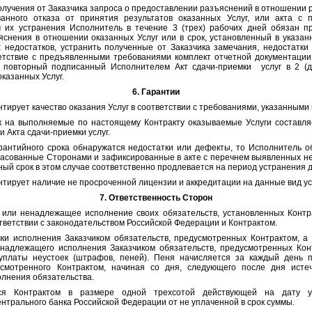
чения от Заказчика запроса о предоставлении разъяснений в отношении р
ванного отказа от принятия результатов оказанных Услуг, или акта с
м их устранения Исполнитель в течение 3 (трех) рабочих дней обязан пр
снения в отношении оказанных Услуг или в срок, установленный в указан
 недостатков, устранить полученные от Заказчика замечания, недостатки 
етствие с предъявленными требованиями комплект отчетной документации,
е повторный подписанный Исполнителем Акт сдачи-приемки услуг в 2 (д
казанных Услуг.
6. Гарантии
нтирует качество оказания Услуг в соответствии с требованиями, указанными 
ок на выполняемые по настоящему Контракту оказываемые Услуги составля
 Акта сдачи-приемки услуг.
арантийного срока обнаружатся недостатки или дефекты, то Исполнитель о
огласованные Сторонами и зафиксированные в акте с перечнем выявленных не
ный срок в этом случае соответственно продлевается на период устранения 
нтирует наличие не просроченной лицензии и аккредитации на данные вид ус
7. Ответственность Сторон
е или ненадлежащее исполнение своих обязательств, установленных Контр
ответствии с законодательством Российской Федерации и Контрактом.
чки исполнения Заказчиком обязательств, предусмотренных Контрактом, а
надлежащего исполнения Заказчиком обязательств, предусмотренных Кон
уплаты неустоек (штрафов, пеней). Пеня начисляется за каждый день 
усмотренного Контрактом, начиная со дня, следующего после дня исте
олнения обязательства.
тся Контрактом в размере одной трехсотой действующей на дату у
трального банка Российской Федерации от не уплаченной в срок суммы.