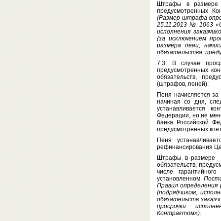
Штрафы в размере _
предусмотренных Кон
(Размер штрафа опр
25.11.2013 № 1063 «
исполнения заказчик
(за исключением про
размера пени, начи
обязательства, пре
7.3. В случае прос
предусмотренных кон
обязательств, пред
(штрафов, пеней):
Пеня начисляется за
начиная со дня, сле
устанавливается ко
Федерации, но не мен
банка Российской Фе
предусмотренных кон
Пеня устанавливае
рефинансирования Цен
Штрафы в размере _
обязательств, предус
числе гарантийного 
установленном
Поста
Правил определения 
(подрядчиком, испол
обязательств заказч
просрочки исполне
Контрактом»).