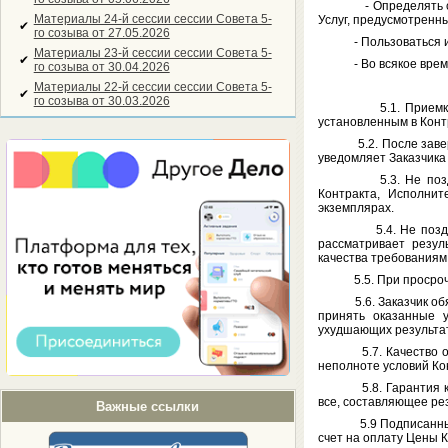
- Определять случа
Материалы 24-й сессии сессии Совета 5-
Услуг, предусмотренн
✔
го созыва от 27.05.2026
- Пользоваться иным
Материалы 23-й сессии сессии Совета 5-
✔
- Во всякое время пр
го созыва от 30.04.2026
Материалы 22-й сессии сессии Совета 5-
✔
го созыва от 30.03.2026
5.1. Приемка оказа
установленным в Контр
5.2. После завершен
уведомляет Заказчика 
5.3. Не позднее ра
Контракта, Исполнит
экземплярах.
5.4. Не позднее 3 д
рассматривает резул
качества требованиям
5.5. При просрочке п
5.6. Заказчик обязан
принять оказанные у
ухудшающих результат
5.7. Качество оказа
неполноте условий Ко
5.8. Гарантия качес
все, составляющее ре
Важные ссылки
5.9 Подписанный Зак
счет на оплату Цены 