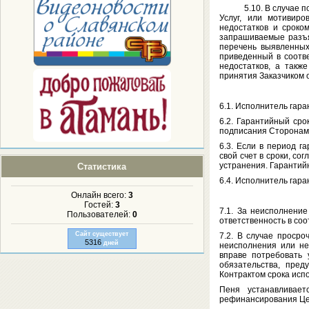
5.10. В случае полу
Услуг, или мотивиро
недостатков и сроко
запрашиваемые разъя
перечень выявленных
приведенный в соотв
недостатков, а такж
принятия Заказчиком о
6.1. Исполнитель гара
6.2. Гарантийный ср
подписания Сторонами
6.3. Если в период г
свой счет в сроки, с
устранения. Гарантий
Статистика
6.4. Исполнитель гара
Онлайн всего:
3
Гостей:
3
7.1. За неисполнени
Пользователей:
0
ответственность в со
Сайт существует
7.2. В случае просро
5316
дней
неисполнения или не
вправе потребовать 
обязательства, пред
Контрактом срока исп
Пеня устанавливае
рефинансирования Цен