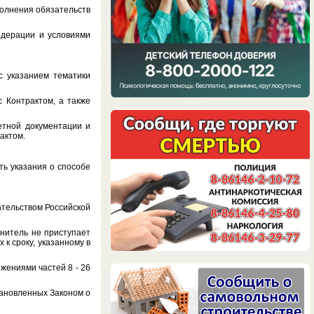
лнения обязательств
ерации и условиями
указанием тематики
Контрактом, а также
ной документации и
актом.
ь указания о способе
тельством Российской
итель не приступает
 к сроку, указанному в
ениями частей 8 - 26
ановленных Законом о