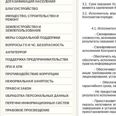
ДОГАЗИФИКАЦИЯ НАСЕЛЕНИЯ
3.1. Срок оказания Ус
момента заключения К
БЛАГОУСТРОЙСТВО
3.2. Исполнитель впр
ИМУЩЕСТВО, СТРОИТЕЛЬСТВО И
Контрактом порядке.
РЕМОНТ
ЗЕМЛЕУСТРОЙСТВО И
4.1. Исполнитель 
ЗЕМЛЕПОЛЬЗОВАНИЕ
- Своевременно пре
МЕРЫ СОЦИАЛЬНОЙ ПОДДЕРЖКИ
сложностях, возникаю
результаты оказания У
ВОПРОСЫ ГО И ЧС. БЕЗОПАСНОСТЬ
- Своевременно и на
исполнения Контракта
АНТИТЕРРОР
- Обеспечить надлеж
ПОДДЕРЖКА ПРЕДПРИНИМАТЕЛЬСТВА
обеспечить исполнени
прав на информационн
ЛПХ И АПК
- Обеспечивать соот
иным требованиям сер
ПРОТИВОДЕЙСТВИЕ КОРРУПЦИИ
лицензирования, уст
НЕФОРМАЛЬНАЯ ЗАНЯТОСТЬ
- Обеспечить устр
гарантийного срока, за
ПРАВО И ЗАКОН
- Не предоставлять
результате исполнения
ОБРАБОТКА ПЕРСОНАЛЬНЫХ ДАННЫХ
- Приостановить ока
ПЕРЕЧНИ ИНФОРМАЦИОННЫХ СИСТЕМ
оказать негативное в
завершения в установ
ПРАВОВОЕ ПРОСВЕЩЕНИЕ
приостановления оказ