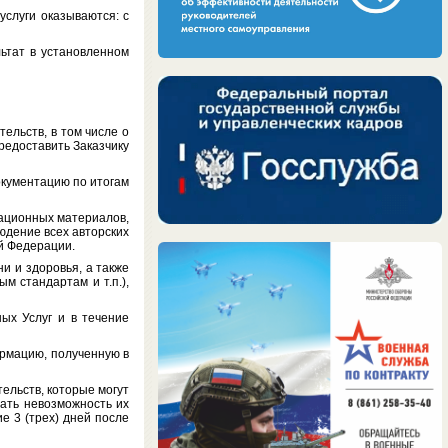
 услуги оказываются: с
льтат в установленном
ьств, в том числе о
редоставить Заказчику
кументацию по итогам
ационных материалов,
юдение всех авторских
й Федерации.
 и здоровья, а также
м стандартам и т.п.),
 Услуг и в течение
мацию, полученную в
льств, которые могут
дать невозможность их
е 3 (трех) дней после