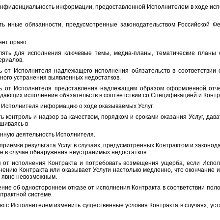
денциальность информации, предоставленной Исполнителем в ходе испо
обязанности, предусмотренные законодательством Российской Фед
т право:
исполнения ключевые темы, медиа-планы, тематические планы с 
ериалов.
олнителя надлежащего исполнения обязательств в соответствии с 
ного устранения выявленных недостатков.
полнителя представления надлежащим образом оформленной отчет
дающих исполнение обязательств в соответствии со Спецификацией и Контр
полнителя информацию о ходе оказываемых Услуг.
роль и надзор за качеством, порядком и сроками оказания Услуг, дават
ешиваясь в
нную деятельность Исполнителя.
емки результата Услуг в случаях, предусмотренных Контрактом и законода
ле в случае обнаружения неустранимых недостатков.
полнения Контракта и потребовать возмещения ущерба, если Исполн
ению Контракта или оказывает Услуги настолько медленно, что окончание их
я явно невозможным.
б одностороннем отказе от исполнения Контракта в соответствии полож
нтрактной системе.
сполнителем изменить существенные условия Контракта в случаях, уст