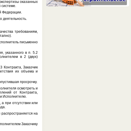
кспертизы оказанных
 системе.
й Федерации.
о деятельность.
чества требованиям,
тапно).
сполнитель письменно
указанного в п. 5.2
олнителем в 2 (двух)
 Контракта, Заказчик
ветствия их объема и
опустившая просрочку.
полнителя осмотреть и
плений от Контракта,
ом Исполнителю.
а при отсутствии или
ода.
 распространяется на
полнителем Заказчику