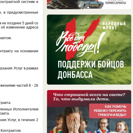
онтрактной системе и
 в предусмотренные
не позднее 5 дней со
 об изменении адреса
актом.
тракту на основании
зания Услуг в рамках
ениями частей 8 - 26
ракта.
ленных Исполнителем
ракта.
я Услуг, в течение 2
Контрактом.