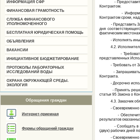
ИНФОРМАЦИЯ СФР
- Предоставить обес
Контрактом.
ФИНАНСОВАЯ ГРАМОТНОСТЬ
- Информировать З
Контрактом сроки, над
СЛУЖБА ФИНАНСОВОГО
УПОЛНОМОЧЕННОГО
- Представить Заказ
дня соответствующег
БЕСПЛАТНАЯ ЮРИДИЧЕСКАЯ ПОМОЩЬ
фактическим местонах
- Исполнять иные об
ОБЪЯВЛЕНИЯ
4.2. Исполнитель 
ВАКАНСИИ
- Требовать своевр
представленных Испо
ИНИЦИАТИВНОЕ БЮДЖЕТИРОВАНИЕ
- Требовать от Зака
ПРОТОКОЛЫ ЛАБОРАТОРНЫХ
ИССЛЕДОВАНИЙ ВОДЫ
- Запрашивать у Зак
Контракта.
ОХРАНА ОКРУЖАЮЩЕЙ СРЕДЫ.
- Досрочно исполнит
ЭКОЛОГИЯ
- Принять решение о
статьи 95 Закона о Ко
Обращения граждан
4.3. Заказчик обя
- Своевременно пре
Интернет-приемная
- Обеспечить прием
результатов оказанных
- Сообщать в письме
Формы обращений граждан
(двух) рабочих дней п
- Своевременно прин