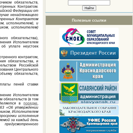
чиком обязательств,
отренных Контрактом
.
ийской Федерации от
случае ненадлежащего
мотренных Контрактом
Полезные ссылки
ом, исполнителем), и
иком, исполнителем)
ого обязательства),
олнения Исполнителем
 об уплате неустоек
тренного контрактом,
ния обязательства, и
ельством Российской
ирования Центрального
объему обязательств,
платы пеней ставки
лнение Исполнителем
м обязательств (в том
деляется
в
порядке
,
63 «Об утверждении
зчиком, Исполнителем
просрочки исполнения
яемой за каждый день
, предусмотренного