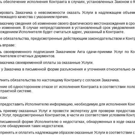
печение исполнения Контракта в случаях, установленных Законом о К
аказчика о невозможности оказать Услуги в надлежащем объеме,
лежащего качества с указанием причин.
чику сведения об изменении своего фактического местонахождения в срок 
о изменения. В случае непредставления в установленный срок уведомления
ождением Исполнителя будет считаться адрес, указанный в Контракте.
язательства, предусмотренные действующим законодательством и Контр
вправе:
еменного подписания Заказчиком Акта сдачи-приемки Услуг по Кон
лнителем отчетных документов.
зчика своевременной оплаты за оказанные Услуги.
азчика в письменной форме разъяснения и уточнения относительно ока
ь обязательства по настоящему Контракту с согласия Заказчика.
б одностороннем отказе от исполнения Контракта в соответствии полож
нтрактной системе.
зан:
доставить Исполнителю информацию, необходимую для исполнения Конт
ку оказанных Услуг и провести экспертизу для проверки предостав
 Услуг, предусмотренных Контрактом, в части их соответствия условиям Конт
нной форме Исполнителю о недостатках, обнаруженных в ходе оказани
осле обнаружения таких недостатков.
ять и оплатить надлежащим образом оказанные Услуги в соответствии с 