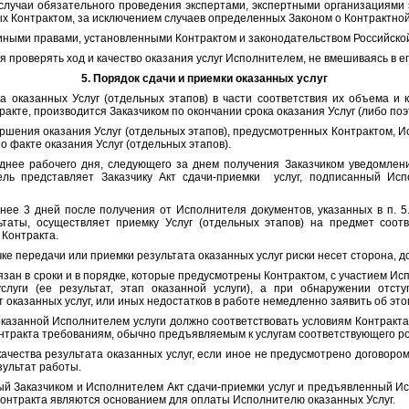
и обязательного проведения экспертами, экспертными организациями э
ых Контрактом, за исключением случаев определенных Законом о Контрактной
и правами, установленными Контрактом и законодательством Российско
оверять ход и качество оказания услуг Исполнителем, не вмешиваясь в ег
5. Порядок сдачи и приемки оказанных услуг
нных Услуг (отдельных этапов) в части соответствия их объема и ка
акте, производится Заказчиком по окончании срока оказания Услуг (либо поэ
ия оказания Услуг (отдельных этапов), предусмотренных Контрактом, И
о факте оказания Услуг (отдельных этапов).
бочего дня, следующего за днем получения Заказчиком уведомления, 
ель представляет Заказчику Акт сдачи-приемки услуг, подписанный Исп
ней после получения от Исполнителя документов, указанных в п. 5.3
ьтаты, осуществляет приемку Услуг (отдельных этапов) на предмет соот
 Контракта.
ередачи или приемки результата оказанных услуг риски несет сторона, д
 в сроки и в порядке, которые предусмотрены Контрактом, с участием Ис
слуги (ее результат, этап оказанной услуги), а при обнаружении отсту
 оказанных услуг, или иных недостатков в работе немедленно заявить об эт
нной Исполнителем услуги должно соответствовать условиям Контракта, 
нтракта требованиям, обычно предъявляемым к услугам соответствующего р
тва результата оказанных услуг, если иное не предусмотрено договором
зультат работы.
азчиком и Исполнителем Акт сдачи-приемки услуг и предъявленный Ис
Контракта являются основанием для оплаты Исполнителю оказанных Услуг.