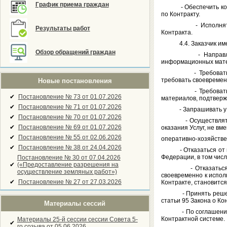
График приема граждан
- Обеспечить конфи
по Контракту.
- Исполнять иные 
Результаты работ
Контракта.
4.4. Заказчик имее
Обзор обращений граждан
- Направлять для 
информационных мат
- Требовать от Исп
требовать своевремен
Новые постановления
- Требовать от Ис
✔
Постановление № 73 от 01.07.2026
материалов, подтверж
✔
Постановление № 71 от 01.07.2026
- Запрашивать у Ис
✔
Постановление № 70 от 01.07.2026
- Осуществлять конт
✔
Постановление № 69 от 01.07.2026
оказания Услуг, не вм
✔
Постановление № 55 от 02.06.2026
оперативно-хозяйстве
✔
Постановление № 38 от 24.04.2026
- Отказаться от при
Федерации, в том чис
Постановление № 30 от 07.04.2026
✔
(«Предоставление разрешения на
- Отказаться от ис
осуществление земляных работ»)
своевременно к исполн
✔
Постановление № 27 от 27.03.2026
Контракте, становитс
- Принять решение о
статьи 95 Закона о Ко
Материалы сессий
- По соглашению с И
Контрактной системе.
Материалы 25-й сессии сессии Совета 5-
✔
го созыва от 05.06.2026