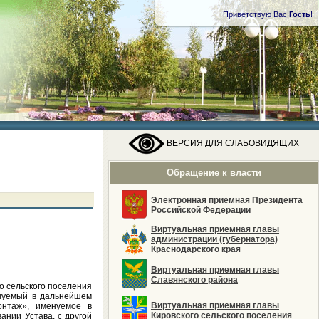
Приветствую Вас
Гость
!
ВЕРСИЯ ДЛЯ СЛАБОВИДЯЩИХ
Обращение к власти
Электронная приемная Президента
Российской Федерации
Виртуальная приёмная главы
администрации (губернатора)
Краснодарского края
Виртуальная приемная главы
Славянского района
 сельского поселения
енуемый в дальнейшем
Виртуальная приемная главы
онтаж», именуемое в
Кировского сельского поселения
ании Устава, с другой