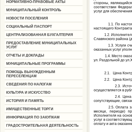
НОРМАТИВНО-ПРАВОВЫЕ АКТЫ
стороны, являющийся
соответствии Федерал
МУНИЦИПАЛЬНЫЙ КОНТРОЛЬ
услуг для обеспечени
НОВОСТИ ПОСЕЛЕНИЯ
1.1. По настоящему 
СОЦИАЛЬНЫЙ ПАСПОРТ
настоящего Контракта,
ЦЕНТРАЛИЗОВАННАЯ БУХГАЛТЕРИЯ
1.2. Исполнитель об
Славянского района (д
ПРЕДОСТАВЛЕНИЕ МУНИЦИПАЛЬНЫХ
1.3. Услуги считаю
УСЛУГ
оказанных услуг упол
ОТЧЕТЫ И ДОКЛАДЫ
1.4. Место оказания 
ул. Раздольной до ул.
МУНИЦИПАЛЬНЫЕ ПРОГРАММЫ
ПОМОЩЬ ВЫНУЖДЕННЫМ
2.1. Цена Контракта
ПЕРЕСЕЛЕНЦАМ
2.2. Цена Контракта
СВЕДЕНИЯ ПО НАЛОГАМ
2.3. Источник фин
осуществляется в руб
КУЛЬТУРА И ИСКУССТВО
2.4. Цена Контрак
ИСТОРИЯ И ПАМЯТЬ
сопутствующие, связа
2.5. Оплата за оказ
ИМУЩЕСТВЕННЫЕ ТОРГИ
месяце, периоде) п
Исполнителя на основ
ИНФОРМАЦИЯ ПО ЗАКУПКАМ
услуг в соответствую
оплату и акта оказанны
ГРАДОСТРОИТЕЛЬНАЯ ДЕЯТЕЛЬНОСТЬ