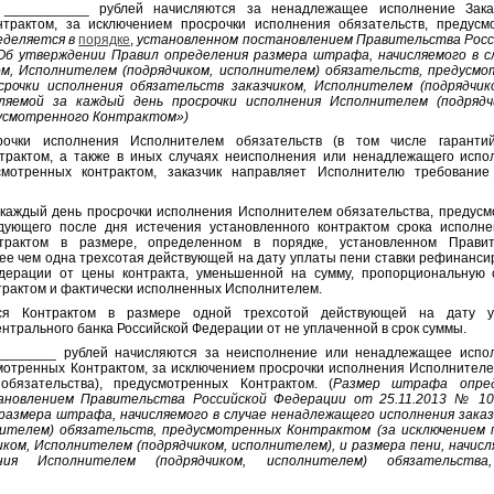
__________ рублей начисляются за ненадлежащее исполнение Заказ
трактом, за исключением просрочки исполнения обязательств, предусм
еделяется в
порядке
,
установленном постановлением Правительства Росс
Об утверждении Правил определения размера штрафа, начисляемого в 
ом, Исполнителем (подрядчиком, исполнителем) обязательств, предус
срочки исполнения обязательств заказчиком, Исполнителем (подрядчик
сляемой за каждый день просрочки исполнения Исполнителем (подрядч
дусмотренного Контрактом»)
рочки исполнения Исполнителем обязательств (в том числе гарантийн
трактом, а также в иных случаях неисполнения или ненадлежащего исп
усмотренных контрактом, заказчик направляет Исполнителю требование
 каждый день просрочки исполнения Исполнителем обязательства, предусмо
дующего после дня истечения установленного контрактом срока исполне
нтрактом в размере, определенном в порядке, установленном Правит
ее чем одна трехсотая действующей на дату уплаты пени ставки рефинанс
дерации от цены контракта, уменьшенной на сумму, пропорциональную 
трактом и фактически исполненных Исполнителем.
тся Контрактом в размере одной трехсотой действующей на дату у
трального банка Российской Федерации от не уплаченной в срок суммы.
_______ рублей начисляются за неисполнение или ненадлежащее испо
мотренных Контрактом, за исключением просрочки исполнения Исполнителе
обязательства), предусмотренных Контрактом. (
Размер штрафа опре
новлением Правительства Российской Федерации от 25.11.2013 № 10
размера штрафа, начисляемого в случае ненадлежащего исполнения зака
нителем) обязательств, предусмотренных Контрактом (за исключением 
иком, Исполнителем (подрядчиком, исполнителем), и размера пени, начисл
ния Исполнителем (подрядчиком, исполнителем) обязательства