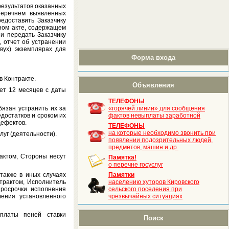
езультатов оказанных
 перечнем выявленных
едоставить Заказчику
ном акте, содержащем
и передать Заказчику
 отчет об устранении
вух) экземплярах для
Форма входа
в Контракте.
Объявления
ет 12 месяцев с даты
ТЕЛЕФОНЫ
бязан устранить их за
«горячей линии» для сообщения
достатков и сроком их
фактов невыплаты заработной
дефектов.
ТЕЛЕФОНЫ
на которые необходимо звонить при
луг (деятельности).
появлении подозрительных людей,
предметов, машин и др.
актом, Стороны несут
Памятка!
о перечне госуслуг
 также в иных случаях
Памятки
трактом, Исполнитель
населению хуторов Кировского
просрочки исполнения
сельского поселения при
чения установленного
чрезвычайных ситуациях
платы пеней ставки
Поиск