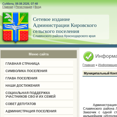
Суббота, 08.08.2026, 07:48
Главная
|
Регистрация
|
Вход
Сетевое издание
Администрации Кировского
сельского поселения
Славянского района Краснодарского края
Меню сайта
Информа
ГЛАВНАЯ СТРАНИЦА
Главная
»
Информация
СИМВОЛИКА ПОСЕЛЕНИЯ
Муниципальный Контр
ГЛАВА ПОСЕЛЕНИЯ
НАШИ ДОСТИЖЕНИЯ
СОЦИАЛЬНАЯ ПОДДЕРЖКА
УЧАСТНИКОВ СВО И ИХ СЕМЕЙ
СОВЕТ ДЕПУТАТОВ
Администрация Киров
Славянского района 
АДМИНИСТРАЦИЯ ПОСЕЛЕНИЯ
Заказчик с одной с
дальнейшем «Исполнит