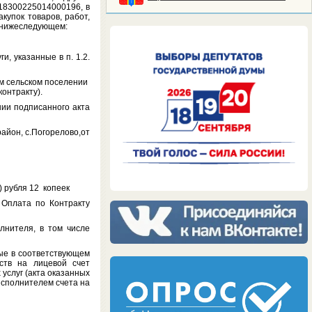
18300225014000196, в
купок товаров, работ,
о нижеследующем:
 указанные в п. 1.2.
м сельском поселении
контракту).
и подписанного акта
айон, с.Погорелово,от
 рубля 12 копеек
плата по Контракту
ителя, в том числе
ые в соответствующем
ств на лицевой счет
услуг (акта оказанных
Исполнителем счета на