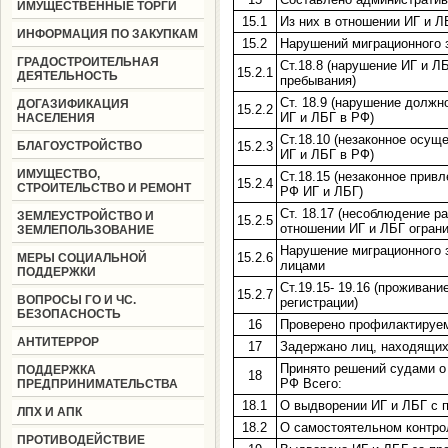
ИМУЩЕСТВЕННЫЕ ТОРГИ
15.1
Из них в отношении ИГ и Л
ИНФОРМАЦИЯ ПО ЗАКУПКАМ
15.2
Нарушений миграционного 
ГРАДОСТРОИТЕЛЬНАЯ
Ст.18.8 (нарушение ИГ и Л
15.2.1
ДЕЯТЕЛЬНОСТЬ
пребывания)
Ст. 18.9 (нарушение долж
ДОГАЗИФИКАЦИЯ
15.2.2
ИГ и ЛБГ в РФ)
НАСЕЛЕНИЯ
Ст.18.10 (незаконное осущ
БЛАГОУСТРОЙСТВО
15.2.3
ИГ и ЛБГ в РФ)
ИМУЩЕСТВО,
Ст.18.15 (незаконное прив
15.2.4
СТРОИТЕЛЬСТВО И РЕМОНТ
РФ ИГ и ЛБГ)
Ст. 18.17 (несоблюдение р
ЗЕМЛЕУСТРОЙСТВО И
15.2.5
отношении ИГ и ЛБГ ограни
ЗЕМЛЕПОЛЬЗОВАНИЕ
Нарушение миграционного 
15.2.6
МЕРЫ СОЦИАЛЬНОЙ
лицами
ПОДДЕРЖКИ
Ст.19.15- 19.16 (проживани
15.2.7
ВОПРОСЫ ГО И ЧС.
регистрации)
БЕЗОПАСНОСТЬ
16
Проверено профилактируе
АНТИТЕРРОР
17
Задержано лиц, находящихс
Принято решений судами о
ПОДДЕРЖКА
18
РФ Всего:
ПРЕДПРИНИМАТЕЛЬСТВА
18.1
О выдворении ИГ и ЛБГ с 
ЛПХ И АПК
18.2
О самостоятельном контро
ПРОТИВОДЕЙСТВИЕ