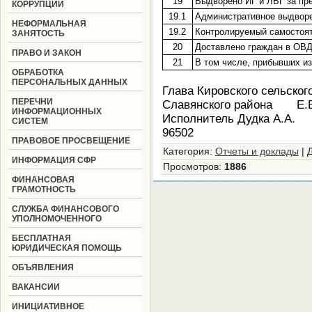
19
Выдворено ИГ и ЛБГ за пр
КОРРУПЦИИ
19.1
Административное выдвор
НЕФОРМАЛЬНАЯ
19.2
Контролируемый самостоя
ЗАНЯТОСТЬ
20
Доставлено граждан в ОВ
ПРАВО И ЗАКОН
21
В том числе, прибывших из
ОБРАБОТКА
ПЕРСОНАЛЬНЫХ ДАННЫХ
Глава Кировского сельског
ПЕРЕЧНИ
Славянского района Е.В
ИНФОРМАЦИОННЫХ
Исполнитель Дудка А.А.
СИСТЕМ
96502
ПРАВОВОЕ ПРОСВЕЩЕНИЕ
Категория
:
Отчеты и доклады
|
ИНФОРМАЦИЯ СФР
Просмотров
:
1886
ФИНАНСОВАЯ
ГРАМОТНОСТЬ
СЛУЖБА ФИНАНСОВОГО
УПОЛНОМОЧЕННОГО
БЕСПЛАТНАЯ
ЮРИДИЧЕСКАЯ ПОМОЩЬ
ОБЪЯВЛЕНИЯ
ВАКАНСИИ
ИНИЦИАТИВНОЕ