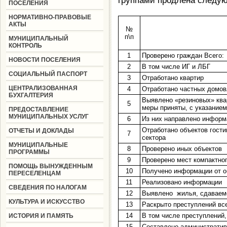
группами продлена следую
ПОСЕЛЕНИЯ
НОРМАТИВНО-ПРАВОВЫЕ
АКТЫ
№
п\п
МУНИЦИПАЛЬНЫЙ
КОНТРОЛЬ
1
Проверено граждан Всего:
НОВОСТИ ПОСЕЛЕНИЯ
2
В том числе ИГ и ЛБГ
СОЦИАЛЬНЫЙ ПАСПОРТ
3
Отработано квартир
ЦЕНТРАЛИЗОВАННАЯ
4
Отработано частных домо
БУХГАЛТЕРИЯ
Выявлено «резиновых» квар
5
меры приняты, с указание
ПРЕДОСТАВЛЕНИЕ
МУНИЦИПАЛЬНЫХ УСЛУГ
6
Из них направлено инфор
Отработано объектов гости
ОТЧЕТЫ И ДОКЛАДЫ
7
сектора
МУНИЦИПАЛЬНЫЕ
8
Проверено иных объектов
ПРОГРАММЫ
9
Проверено мест компактно
ПОМОЩЬ ВЫНУЖДЕННЫМ
10
Получено информации от о
ПЕРЕСЕЛЕНЦАМ
11
Реализовано информации
СВЕДЕНИЯ ПО НАЛОГАМ
12
Выявлено жилья, сдаваемо
КУЛЬТУРА И ИСКУССТВО
13
Раскрыто преступлений все
14
В том числе преступлений
ИСТОРИЯ И ПАМЯТЬ
15
Составлено административ