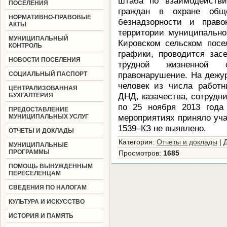
штаба по взаимодействи
ПОСЕЛЕНИЯ
граждан в охране обще
НОРМАТИВНО-ПРАВОВЫЕ
безнадзорности и право
АКТЫ
территории муниципально
МУНИЦИПАЛЬНЫЙ
Кировском сельском посе
КОНТРОЛЬ
графики, проводится зас
НОВОСТИ ПОСЕЛЕНИЯ
трудной жизненной 
правонарушение. На дежу
СОЦИАЛЬНЫЙ ПАСПОРТ
человек из числа работн
ЦЕНТРАЛИЗОВАННАЯ
ДНД, казачества, сотрудн
БУХГАЛТЕРИЯ
по 25 ноября 2013 года
ПРЕДОСТАВЛЕНИЕ
мероприятиях приняло уча
МУНИЦИПАЛЬНЫХ УСЛУГ
1539–КЗ не выявлено.
ОТЧЕТЫ И ДОКЛАДЫ
Категория
:
Отчеты и доклады
|
МУНИЦИПАЛЬНЫЕ
ПРОГРАММЫ
Просмотров
:
1685
ПОМОЩЬ ВЫНУЖДЕННЫМ
ПЕРЕСЕЛЕНЦАМ
СВЕДЕНИЯ ПО НАЛОГАМ
КУЛЬТУРА И ИСКУССТВО
ИСТОРИЯ И ПАМЯТЬ