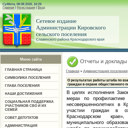
Суббота, 08.08.2026, 16:29
Главная
|
Регистрация
|
Вход
Сетевое издание
Администрации Кировского
сельского поселения
Славянского района Краснодарского края
Меню сайта
Отчеты и доклады
ГЛАВНАЯ СТРАНИЦА
Главная
»
Администрация поселения
СИМВОЛИКА ПОСЕЛЕНИЯ
О результатах работы штаба по вз
граждан в охране общественного п
ГЛАВА ПОСЕЛЕНИЯ
В целях исполнения Зако
НАШИ ДОСТИЖЕНИЯ
мерах по профилактике 
СОЦИАЛЬНАЯ ПОДДЕРЖКА
несовершеннолетних в К
УЧАСТНИКОВ СВО И ИХ
участии граждан в ох
СЕМЕЙ
Краснодарском крае»,
СОВЕТ ДЕПУТАТОВ
муниципального образов
АДМИНИСТРАЦИЯ