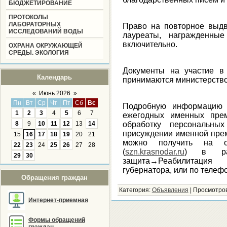
БЮДЖЕТИРОВАНИЕ
ПРОТОКОЛЫ
ЛАБОРАТОРНЫХ
Право на повторное выд
ИССЛЕДОВАНИЙ ВОДЫ
лауреаты, награжденны
включительно.
ОХРАНА ОКРУЖАЮЩЕЙ
СРЕДЫ. ЭКОЛОГИЯ
Документы на участие в
Календарь
принимаются министерством
«
Июнь 2026
»
Пн
Вт
Ср
Чт
Пт
Сб
Вс
Подробную информацию 
1
2
3
4
5
6
7
ежегодных именных пре
8
9
10
11
12
13
14
обработку персональн
присуждении именной прем
15
16
17
18
19
20
21
можно получить на оф
22
23
24
25
26
27
28
(
szn.krasnodar.ru
) в раз
29
30
защита→Реабилитаци
губернатора, или по телефо
Обращения граждан
Категория
:
Объявления
|
Просмотро
Интернет-приемная
Формы обращений