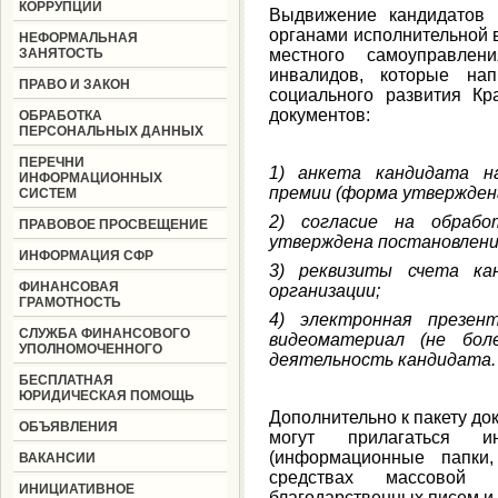
КОРРУПЦИИ
Выдвижение кандидатов 
органами исполнительной в
НЕФОРМАЛЬНАЯ
ЗАНЯТОСТЬ
местного самоуправлен
инвалидов, которые на
ПРАВО И ЗАКОН
социального развития Кр
документов:
ОБРАБОТКА
ПЕРСОНАЛЬНЫХ ДАННЫХ
ПЕРЕЧНИ
1) анкета кандидата н
ИНФОРМАЦИОННЫХ
премии (форма утвержден
СИСТЕМ
2) согласие на обрабо
ПРАВОВОЕ ПРОСВЕЩЕНИЕ
утверждена постановлени
ИНФОРМАЦИЯ СФР
3) реквизиты счета ка
ФИНАНСОВАЯ
организации;
ГРАМОТНОСТЬ
4) электронная презен
СЛУЖБА ФИНАНСОВОГО
видеоматериал (не бол
УПОЛНОМОЧЕННОГО
деятельность кандидата.
БЕСПЛАТНАЯ
ЮРИДИЧЕСКАЯ ПОМОЩЬ
Дополнительно к пакету до
ОБЪЯВЛЕНИЯ
могут прилагаться 
(информационные папки,
ВАКАНСИИ
средствах массовой
ИНИЦИАТИВНОЕ
благодарственных писем и д