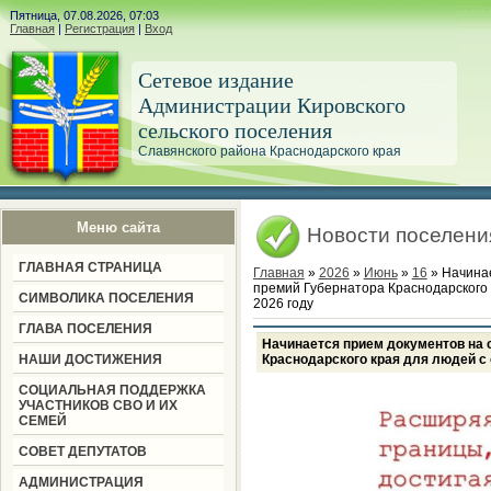
Пятница, 07.08.2026, 07:03
Главная
|
Регистрация
|
Вход
Сетевое издание
Администрации Кировского
сельского поселения
Славянского района Краснодарского края
Меню сайта
Новости поселени
ГЛАВНАЯ СТРАНИЦА
Главная
»
2026
»
Июнь
»
16
» Начинае
премий Губернатора Краснодарского 
СИМВОЛИКА ПОСЕЛЕНИЯ
2026 году
ГЛАВА ПОСЕЛЕНИЯ
Начинается прием документов на 
НАШИ ДОСТИЖЕНИЯ
Краснодарского края для людей с
СОЦИАЛЬНАЯ ПОДДЕРЖКА
УЧАСТНИКОВ СВО И ИХ
СЕМЕЙ
СОВЕТ ДЕПУТАТОВ
АДМИНИСТРАЦИЯ