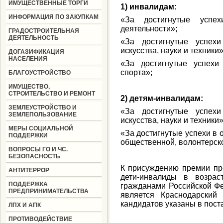
ИМУЩЕСТВЕННЫЕ ТОРГИ
1) инвалидам:
ИНФОРМАЦИЯ ПО ЗАКУПКАМ
«За достигнутые успех
деятельности»;
ГРАДОСТРОИТЕЛЬНАЯ
ДЕЯТЕЛЬНОСТЬ
«За достигнутые успехи
искусства, науки и техники»
ДОГАЗИФИКАЦИЯ
НАСЕЛЕНИЯ
«За достигнутые успехи
спорта»;
БЛАГОУСТРОЙСТВО
ИМУЩЕСТВО,
СТРОИТЕЛЬСТВО И РЕМОНТ
2) детям-инвалидам:
ЗЕМЛЕУСТРОЙСТВО И
«За достигнутые успехи
ЗЕМЛЕПОЛЬЗОВАНИЕ
искусства, науки и техники»
МЕРЫ СОЦИАЛЬНОЙ
«За достигнутые успехи в 
ПОДДЕРЖКИ
общественной, волонтерско
ВОПРОСЫ ГО И ЧС.
БЕЗОПАСНОСТЬ
К присуждению премии пр
АНТИТЕРРОР
дети-инвалиды в возра
ПОДДЕРЖКА
гражданами Российской Фе
ПРЕДПРИНИМАТЕЛЬСТВА
является Краснодарский
кандидатов указаны в пост
ЛПХ И АПК
ПРОТИВОДЕЙСТВИЕ